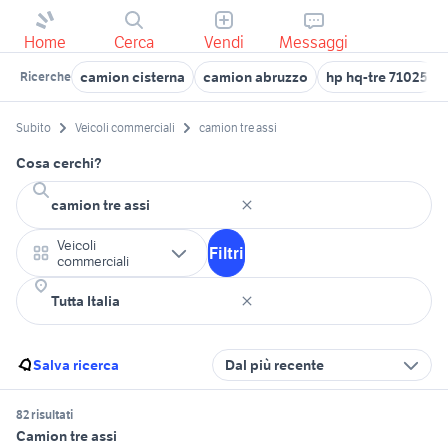
Home
Cerca
Vendi
Messaggi
camion cisterna
camion abruzzo
hp hq-tre 71025
Ricerche
Subito
Veicoli commerciali
camion tre assi
Cosa cerchi?
Veicoli
Filtri
commerciali
Salva ricerca
Dal più recente
82 risultati
Camion tre assi