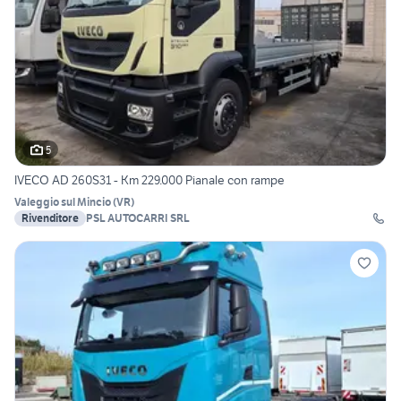
5
IVECO AD 260S31 - Km 229.000 Pianale con rampe
Valeggio sul Mincio
(
VR
)
Rivenditore
PSL AUTOCARRI SRL