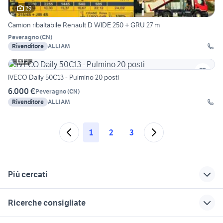
29
Camion ribaltabile Renault D WIDE 250 + GRU 27 m
Peveragno
(
CN
)
Rivenditore
ALLIAM
9
IVECO Daily 50C13 - Pulmino 20 posti
6.000 €
Peveragno
(
CN
)
Rivenditore
ALLIAM
1
2
3
Più cercati
Correlati
Richerche simili
Suggerimenti
Ricerche consigliate
camion bruder
camion a telaio
escavatori usati
sicilia privati
attivitÃƒÂ in vendita reggio