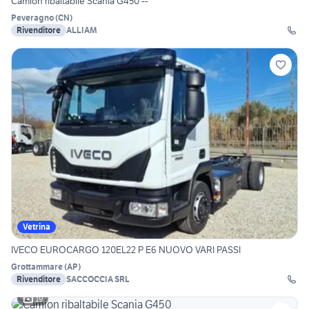
Camion ribaltabile Scania G450 --
Peveragno
(
CN
)
Rivenditore
ALLIAM
Vetrina
IVECO EUROCARGO 120EL22 P E6 NUOVO VARI PASSI
Grottammare
(
AP
)
Rivenditore
SACCOCCIA SRL
19