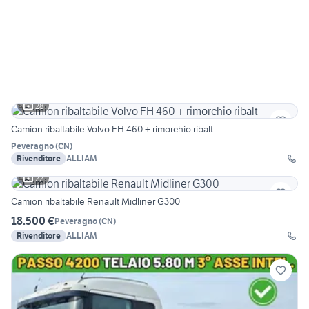
28
Camion ribaltabile Volvo FH 460 + rimorchio ribalt
Peveragno
(
CN
)
Rivenditore
ALLIAM
22
Camion ribaltabile Renault Midliner G300
18.500 €
Peveragno
(
CN
)
Rivenditore
ALLIAM