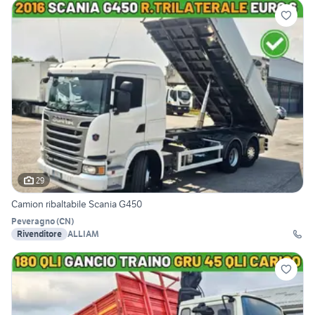
29
Camion ribaltabile Scania G450
Peveragno
(
CN
)
Rivenditore
ALLIAM