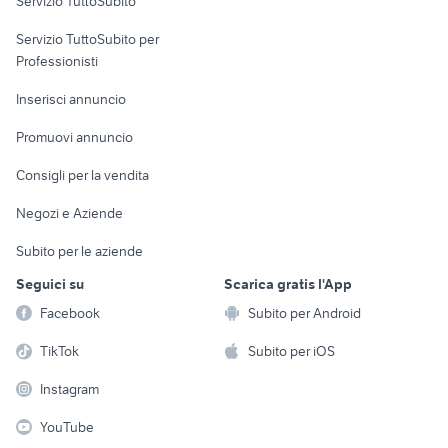
Servizio TuttoSubito
elettronica
per la casa e la
sports e hobby
Servizio TuttoSubito per
persona
Informatica
Animali
Professionisti
Arredamento e
Console e
Accessori per
Casalinghi
Inserisci annuncio
Videogiochi
animali
Elettrodomestici
Promuovi annuncio
Audio/Video
Musica e Film
Giardino e Fai da te
Consigli per la vendita
Fotografia
Libri e Riviste
Abbigliamento e
Negozi e Aziende
Telefonia
Strumenti Musicali
Accessori
Subito per le aziende
Sports
Tutto per i bambini
Seguici su
Scarica gratis l'App
Biciclette
Facebook
Subito per Android
Collezionismo
TikTok
Subito per iOS
Instagram
YouTube