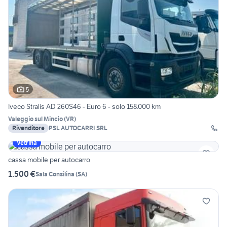
5
Iveco Stralis AD 260S46 - Euro 6 - solo 158.000 km
Valeggio sul Mincio
(
VR
)
Rivenditore
PSL AUTOCARRI SRL
Vetrina
cassa mobile per autocarro
1.500 €
Sala Consilina
(
SA
)