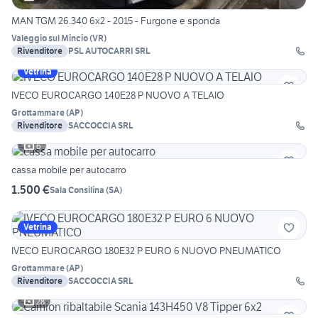
MAN TGM 26.340 6x2 - 2015 - Furgone e sponda
Valeggio sul Mincio
(
VR
)
Rivenditore
PSL AUTOCARRI SRL
Vetrina
IVECO EUROCARGO 140E28 P NUOVO A TELAIO
Grottammare
(
AP
)
Rivenditore
SACCOCCIA SRL
6
cassa mobile per autocarro
1.500 €
Sala Consilina
(
SA
)
Vetrina
IVECO EUROCARGO 180E32 P EURO 6 NUOVO PNEUMATICO
Grottammare
(
AP
)
Rivenditore
SACCOCCIA SRL
28