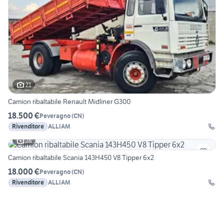
21
Camion ribaltabile Renault Midliner G300
18.500 €
Peveragno
(
CN
)
Rivenditore
ALLIAM
28
Camion ribaltabile Scania 143H450 V8 Tipper 6x2
18.000 €
Peveragno
(
CN
)
Rivenditore
ALLIAM