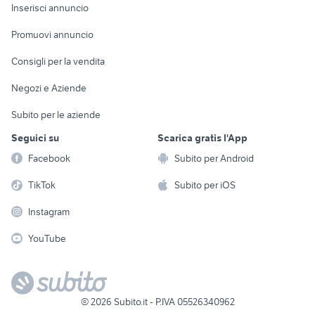
Console e
Accessori per
Casalinghi
Inserisci annuncio
Videogiochi
animali
Elettrodomestici
Promuovi annuncio
Audio/Video
Musica e Film
Giardino e Fai da te
Consigli per la vendita
Fotografia
Libri e Riviste
Abbigliamento e
Negozi e Aziende
Telefonia
Strumenti Musicali
Accessori
Subito per le aziende
Sports
Tutto per i bambini
Seguici su
Scarica gratis l'App
Biciclette
Facebook
Subito per Android
Collezionismo
TikTok
Subito per iOS
Instagram
YouTube
©
2026
Subito.it - P.IVA 05526340962