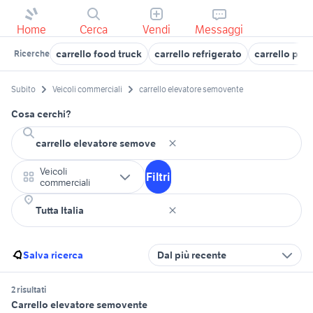
Home
Cerca
Vendi
Messaggi
carrello food truck
carrello refrigerato
carrello port
Ricerche
Subito
Veicoli commerciali
carrello elevatore semovente
Cosa cerchi?
Veicoli
Filtri
commerciali
Salva ricerca
Dal più recente
2 risultati
Carrello elevatore semovente