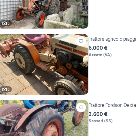
6
Trattore agricolo piag
6.000 €
Azzate
(
VA
)
6
Trattore Fordson Dexta
2.600 €
Sassari
(
SS
)