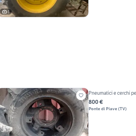
6
Pneumatici e cerchi per
800 €
Ponte di Piave
(
TV
)