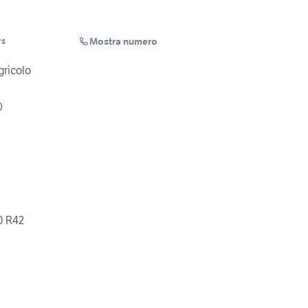
Mostra numero
rs
gricolo
)
0 R42