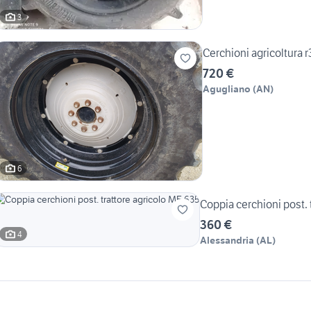
3
Cerchioni agricoltura r
720 €
Agugliano
(
AN
)
6
Coppia cerchioni post. 
360 €
4
Alessandria
(
AL
)