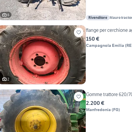
6
Rivenditore
Mauro tracto
flange per cerchione a
150 €
Campagnola Emilia
(
RE
2
Gomme trattore 620/7
2.200 €
Manfredonia
(
FG
)