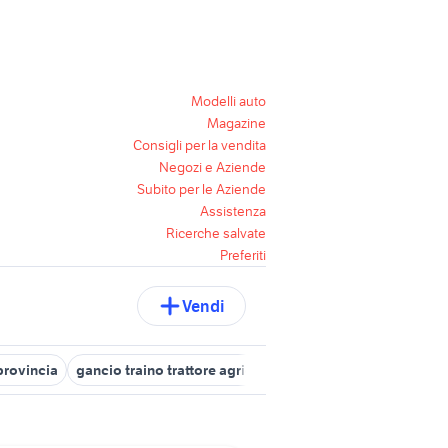
Modelli auto
Magazine
Consigli per la vendita
Negozi e Aziende
Subito per le Aziende
Assistenza
Ricerche salvate
Preferiti
Vendi
provincia
gancio traino trattore agricolo usato
agri gervasio ma