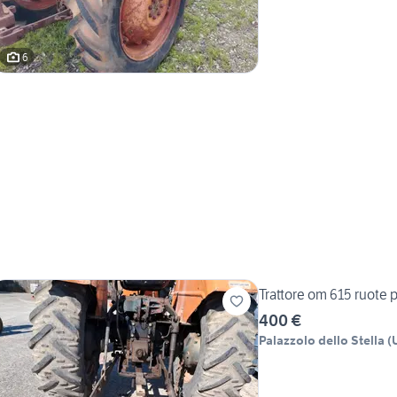
6
Trattore om 615 ruote p
400 €
Palazzolo dello Stella
(