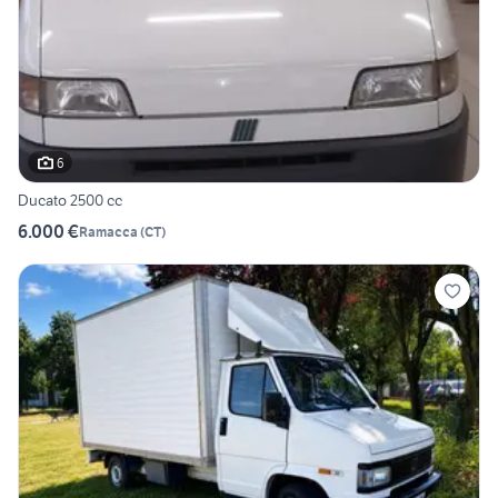
6
Ducato 2500 cc
6.000 €
Ramacca
(
CT
)