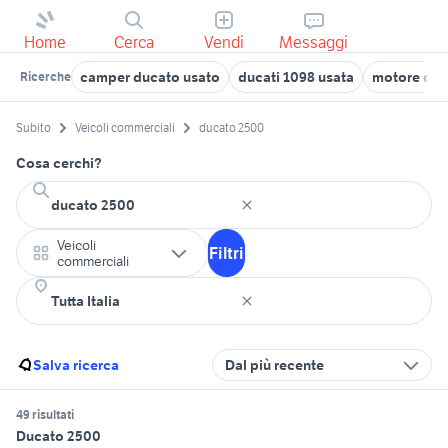
Home
Cerca
Vendi
Messaggi
camper ducato usato
ducati 1098 usata
motore duca
Ricerche
Subito
Veicoli commerciali
ducato 2500
Cosa cerchi?
Veicoli
Filtri
commerciali
Salva ricerca
Dal più recente
49 risultati
Ducato 2500