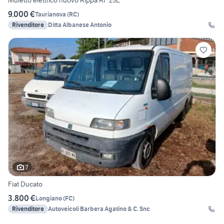
Muletto elettrico nuovo Rippa RF 25E
9.000 €
Taurianova
(
RC
)
Rivenditore
Ditta Albanese Antonio
7
Fiat Ducato
3.800 €
Longiano
(
FC
)
Rivenditore
Autoveicoli Barbera Agatino & C. Snc