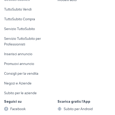
pasticcerie cagliari
negozi bergamo
Case vacanza
TuttoSubito Vendi
Uffici e Locali
TuttoSubito Compra
commerciali
Servizio TuttoSubito
elettronica
per la casa e la
sports e hobby
Servizio TuttoSubito per
persona
Informatica
Animali
Professionisti
Arredamento e
Console e
Accessori per
Casalinghi
Inserisci annuncio
Videogiochi
animali
Elettrodomestici
Promuovi annuncio
Audio/Video
Musica e Film
Giardino e Fai da te
Consigli per la vendita
Fotografia
Libri e Riviste
Abbigliamento e
Negozi e Aziende
Telefonia
Strumenti Musicali
Accessori
Subito per le aziende
Sports
Tutto per i bambini
Seguici su
Scarica gratis l'App
Biciclette
Facebook
Subito per Android
Collezionismo