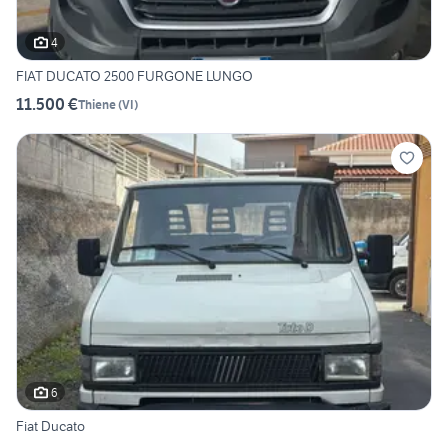
4
FIAT DUCATO 2500 FURGONE LUNGO
11.500 €
Thiene
(
VI
)
6
Fiat Ducato