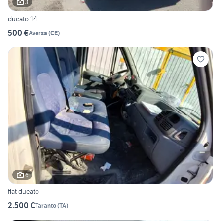
3
ducato 14
500 €
Aversa
(
CE
)
6
fiat ducato
2.500 €
Taranto
(
TA
)