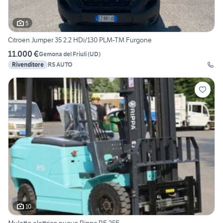
5
Citroen Jumper 35 2.2 HDi/130 PLM-TM Furgone
11.000 €
Gemona del Friuli
(
UD
)
Rivenditore
RS AUTO
10