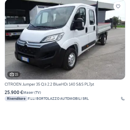
15
CITROEN Jumper 35 Q.li 2.2 BlueHDi 140 S&S PL7pt
25.900 €
Maser
(
TV
)
Rivenditore
F.LLI BORTOLAZZO AUTOMOBILI SRL