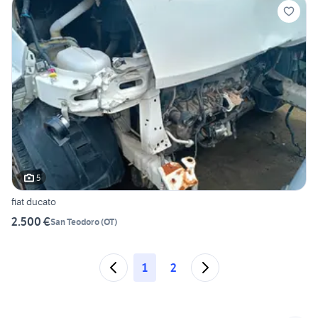
5
fiat ducato
2.500 €
San Teodoro
(
OT
)
1
2