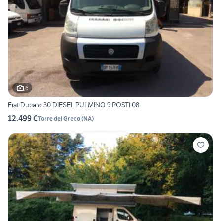
6
Fiat Ducato 30 DIESEL PULMINO 9 POSTI 08
12.499 €
Torre del Greco
(
NA
)