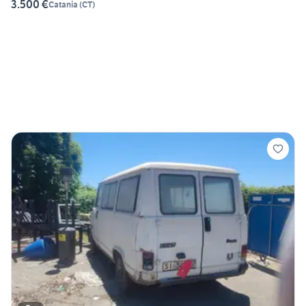
3.500 €
Catania
(
CT
)