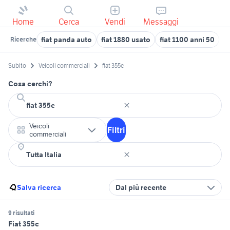
Home
Cerca
Vendi
Messaggi
fiat panda auto
fiat 1880 usato
fiat 1100 anni 50
f
Ricerche
Subito
Veicoli commerciali
fiat 355c
Cosa cerchi?
Veicoli
Filtri
commerciali
Salva ricerca
Dal più recente
9 risultati
Fiat 355c