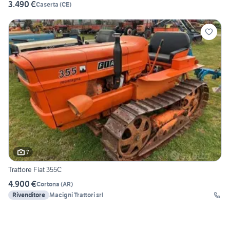
3.490 €
Caserta
(
CE
)
7
Trattore Fiat 355C
4.900 €
Cortona
(
AR
)
Rivenditore
Macigni Trattori srl