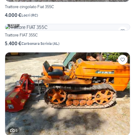
Trattore cingolato Fiat 355C
4.000 €
Locri
(
RC
)
5
Trattore FIAT 355C
5.400 €
Carbonara Scrivia
(
AL
)
6