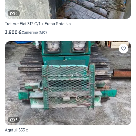
6
Trattore Fiat 312 C/1 + Fresa Rotativa
3.900 €
Camerino
(
MC
)
6
Agrifull 355 c