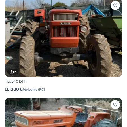
6
Fiat 540 DTH
10.000 €
Molochio
(
RC
)