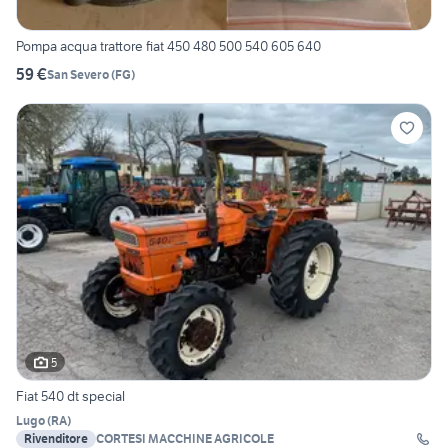
Pompa acqua trattore fiat 450 480 500 540 605 640
59 €
San Severo
(
FG
)
5
Fiat 540 dt special
Lugo
(
RA
)
Rivenditore
CORTESI MACCHINE AGRICOLE