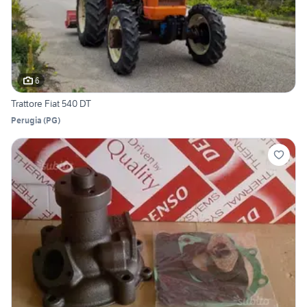
6
Trattore Fiat 540 DT
Perugia
(
PG
)