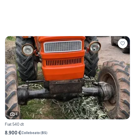
4
Fiat 540 dt
8.900 €
Collebeato
(
BS
)