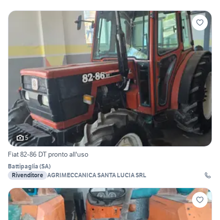
5
Fiat 82-86 DT pronto all'uso
Battipaglia
(
SA
)
Rivenditore
AGRIMECCANICA SANTA LUCIA SRL