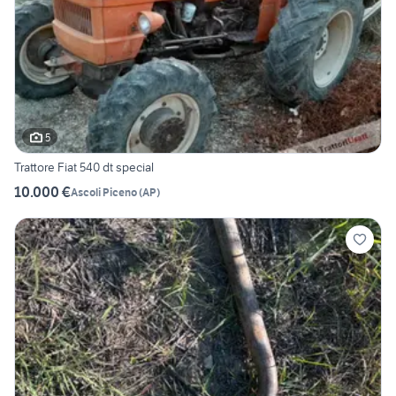
5
Trattore Fiat 540 dt special
10.000 €
Ascoli Piceno
(
AP
)