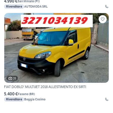
4.990 €
San Miniato
(
PI
)
Rivenditore
AUTOMODA SRL
28
FIAT DOBLO' MULTIJET 2018 ALLESTIMENTO EX SIRTI
5.400 €
Fasano
(
BR
)
Rivenditore
Boggia Cosimo