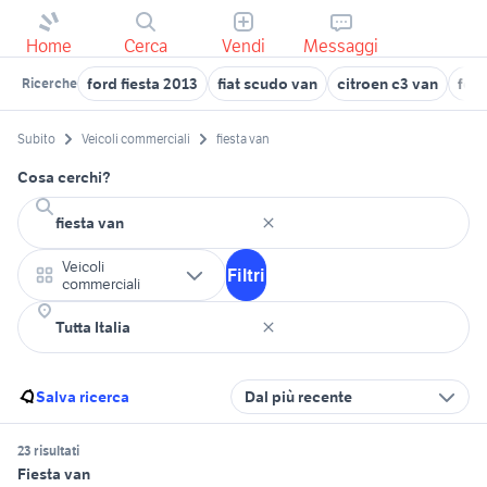
Home
Cerca
Vendi
Messaggi
ford fiesta 2013
fiat scudo van
citroen c3 van
ford
Ricerche
Subito
Veicoli commerciali
fiesta van
Cosa cerchi?
Veicoli
Filtri
commerciali
Salva ricerca
Dal più recente
23 risultati
Fiesta van