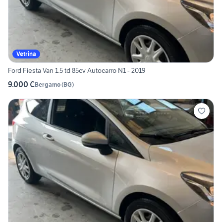
Vetrina
Ford Fiesta Van 1.5 td 85cv Autocarro N1 - 2019
9.000 €
Bergamo
(
BG
)