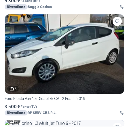
5.300 €
Fasano
(
BR
)
Rivenditore
Boggia Cosimo
6
Ford Fiesta Van 1.5 Diesel 75 CV - 2 Posti - 2016
3.500 €
Fonte
(
TV
)
Rivenditore
RP SERVICE S.R.L.
28