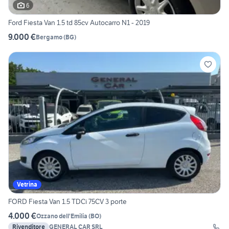
6
Ford Fiesta Van 1.5 td 85cv Autocarro N1 - 2019
9.000 €
Bergamo
(
BG
)
Vetrina
FORD Fiesta Van 1.5 TDCi 75CV 3 porte
4.000 €
Ozzano dell'Emilia
(
BO
)
Rivenditore
GENERAL CAR SRL