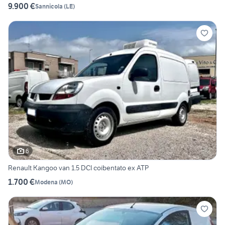
9.900 €
Sannicola
(
LE
)
6
Renault Kangoo van 1.5 DCI coibentato ex ATP
1.700 €
Modena
(
MO
)