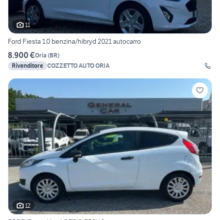
11
Ford Fiesta 1.0 benzina/hibryd 2021 autocarro
8.900 €
Oria
(
BR
)
Rivenditore
COZZETTO AUTO ORIA
12