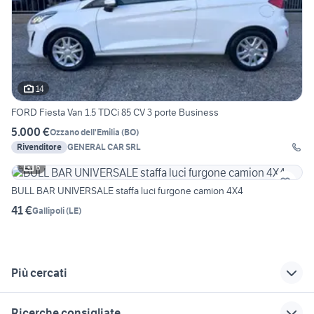
14
FORD Fiesta Van 1.5 TDCi 85 CV 3 porte Business
5.000 €
Ozzano dell'Emilia
(
BO
)
Rivenditore
GENERAL CAR SRL
6
BULL BAR UNIVERSALE staffa luci furgone camion 4X4
41 €
Gallipoli
(
LE
)
Più cercati
Correlati
Richerche simili
Suggerimenti
Ricerche consigliate