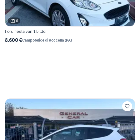
6
Ford fiesta van 1.5 tdci
8.600 €
Campofelice di Roccella
(
PA
)