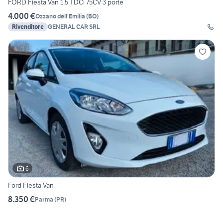
FORD Fiesta Van 1.5 TDCi 75CV 3 porte
4.000 €
Ozzano dell'Emilia
(
BO
)
Rivenditore
GENERAL CAR SRL
6
Ford Fiesta Van
8.350 €
Parma
(
PR
)