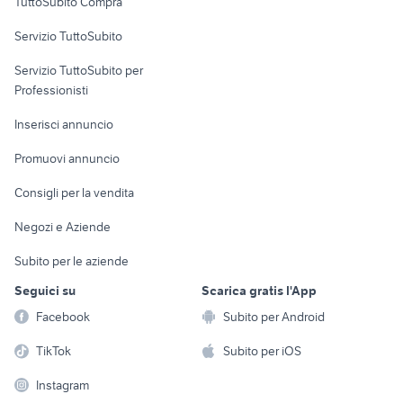
TuttoSubito Compra
commerciali
Servizio TuttoSubito
elettronica
per la casa e la
sports e hobby
Servizio TuttoSubito per
persona
Informatica
Animali
Professionisti
Arredamento e
Console e
Accessori per
Casalinghi
Inserisci annuncio
Videogiochi
animali
Elettrodomestici
Promuovi annuncio
Audio/Video
Musica e Film
Giardino e Fai da te
Consigli per la vendita
Fotografia
Libri e Riviste
Abbigliamento e
Negozi e Aziende
Telefonia
Strumenti Musicali
Accessori
Subito per le aziende
Sports
Tutto per i bambini
Seguici su
Scarica gratis l'App
Biciclette
Facebook
Subito per Android
Collezionismo
TikTok
Subito per iOS
Instagram