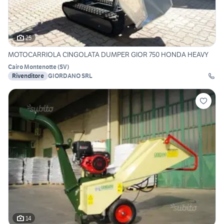
25
MOTOCARRIOLA CINGOLATA DUMPER GIOR 750 HONDA HEAVY
Cairo Montenotte
(
SV
)
Rivenditore
GIORDANO SRL
14