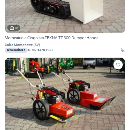
18
Motocarriola Cingolata TEKNA TT 300 Dumper Honda
Cairo Montenotte
(
SV
)
Rivenditore
GIORDANO SRL