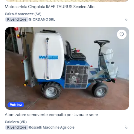
Motocarriola Cingolata IMER TAURUS Scarico Alto
Cairo Montenotte
(
SV
)
Rivenditore
GIORDANO SRL
Vetrina
Atomizatore semovente compatto per lavorare serre
Caldiero
(
VR
)
Rivenditore
Rossetti Macchine Agricole