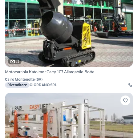
21
Motocarriola Katoimer Carry 107 Allargabile Botte
Cairo Montenotte
(
SV
)
Rivenditore
GIORDANO SRL