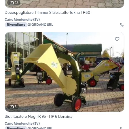
23
Decespugliatore Trimmer Sfalciatutto Tekna TR60
Cairo Montenotte
(
SV
)
Rivenditore
GIORDANO SRL
8
Biotrituratore Negri R 95 - HP 6 Benzina
Cairo Montenotte
(
SV
)
Rivenditore
GIORDANO SRL