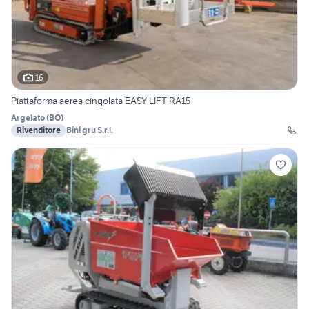
16
Piattaforma aerea cingolata EASY LIFT RA15
Argelato
(
BO
)
Rivenditore
Bini gru S.r.l.