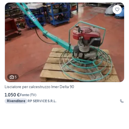
5
Lisciatore per calcestruzzo Imer Delta 90
1.050 €
Fonte
(
TV
)
Rivenditore
RP SERVICE S.R.L.