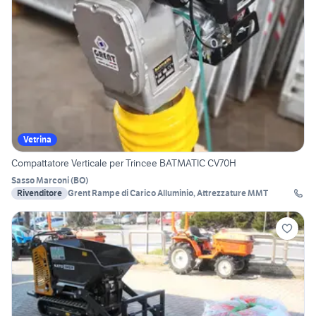
Vetrina
Compattatore Verticale per Trincee BATMATIC CV70H
Sasso Marconi
(
BO
)
Rivenditore
Grent Rampe di Carico Alluminio, Attrezzature MMT