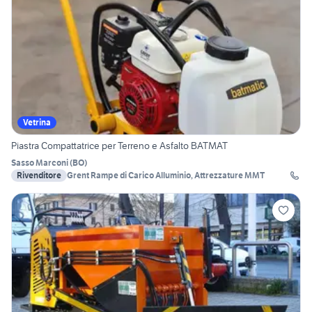
Vetrina
Piastra Compattatrice per Terreno e Asfalto BATMAT
Sasso Marconi
(
BO
)
Rivenditore
Grent Rampe di Carico Alluminio, Attrezzature MMT