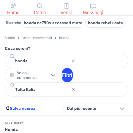
Home
Cerca
Vendi
Messaggi
honda nc750x accessori moto
honda rebel usata
ho
Ricerche
Subito
Veicoli commerciali
honda
Cosa cerchi?
Veicoli
Filtri
commerciali
Salva ricerca
Dal più recente
617 risultati
Honda