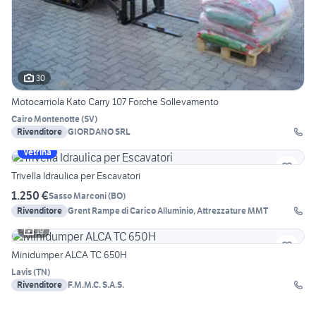
30
Motocarriola Kato Carry 107 Forche Sollevamento
Cairo Montenotte
(
SV
)
Rivenditore
GIORDANO SRL
Vetrina
Trivella Idraulica per Escavatori
1.250 €
Sasso Marconi
(
BO
)
Rivenditore
Grent Rampe di Carico Alluminio, Attrezzature MMT
19
Minidumper ALCA TC 650H
Lavis
(
TN
)
Rivenditore
F.M.M.C. S.A.S.