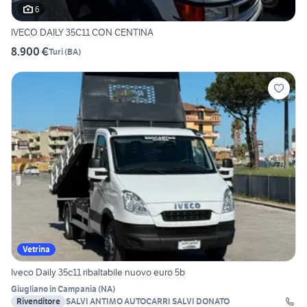
6
IVECO DAILY 35C11 CON CENTINA
8.900 €
Turi
(
BA
)
Vetrina
Iveco Daily 35c11 ribaltabile nuovo euro 5b
Giugliano in Campania
(
NA
)
Rivenditore
SALVI ANTIMO AUTOCARRI SALVI DONATO