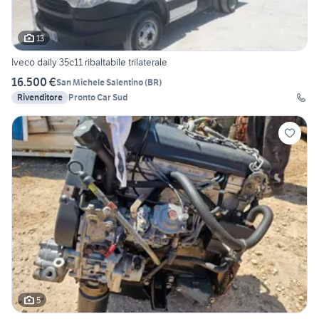
13
Iveco daily 35c11 ribaltabile trilaterale
16.500 €
San Michele Salentino
(
BR
)
Rivenditore
Pronto Car Sud
5