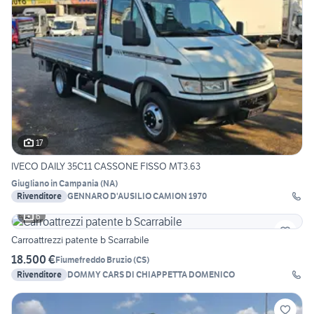
17
IVECO DAILY 35C11 CASSONE FISSO MT3.63
Giugliano in Campania
(
NA
)
Rivenditore
GENNARO D'AUSILIO CAMION 1970
6
Carroattrezzi patente b Scarrabile
18.500 €
Fiumefreddo Bruzio
(
CS
)
Rivenditore
DOMMY CARS DI CHIAPPETTA DOMENICO