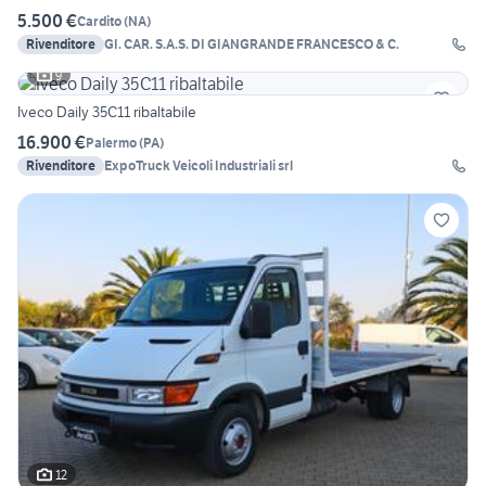
5.500 €
Cardito
(
NA
)
Rivenditore
GI. CAR. S.A.S. DI GIANGRANDE FRANCESCO & C.
9
Iveco Daily 35C11 ribaltabile
16.900 €
Palermo
(
PA
)
Rivenditore
ExpoTruck Veicoli Industriali srl
12