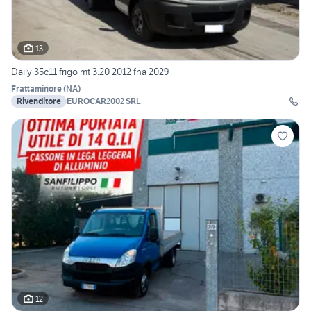
13
Daily 35c11 frigo mt 3.20 2012 fna 2029
Frattaminore
(
NA
)
Rivenditore
EUROCAR2002 SRL
12