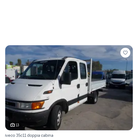
13
iveco 35c11 doppia cabina