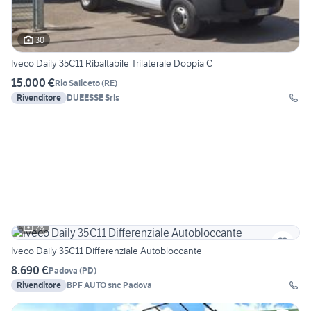
30
Iveco Daily 35C11 Ribaltabile Trilaterale Doppia C
15.000 €
Rio Saliceto
(
RE
)
Rivenditore
DUEESSE Srls
28
Iveco Daily 35C11 Differenziale Autobloccante
8.690 €
Padova
(
PD
)
Rivenditore
BPF AUTO snc Padova