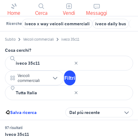
Home
Cerca
Vendi
Messaggi
iveco x way veicoli commerciali
iveco daily bus
ive
Ricerche
Subito
Veicoli commerciali
iveco 35c11
Cosa cerchi?
Veicoli
Filtri
commerciali
Salva ricerca
Dal più recente
97 risultati
Iveco 35c11