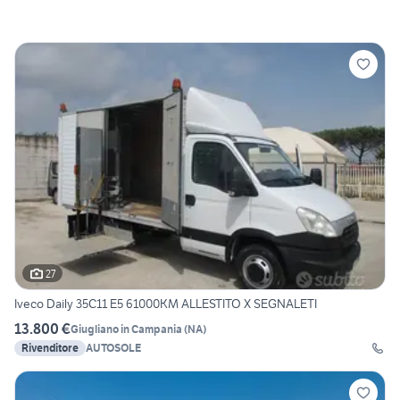
27
Iveco Daily 35C11 E5 61000KM ALLESTITO X SEGNALETI
13.800 €
Giugliano in Campania
(
NA
)
Rivenditore
AUTOSOLE