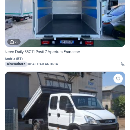
22
Iveco Daily 35C11 Posti 7 Apertura Francese
Andria
(
BT
)
Rivenditore
REAL CAR ANDRIA