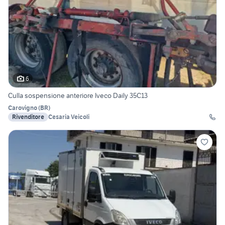
6
Culla sospensione anteriore Iveco Daily 35C13
Carovigno
(
BR
)
Rivenditore
Cesaria Veicoli