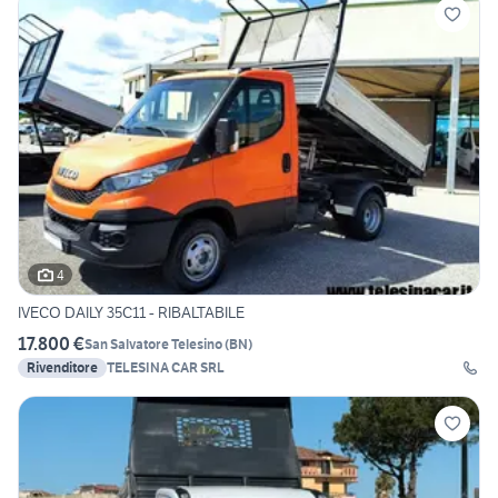
4
IVECO DAILY 35C11 - RIBALTABILE
17.800 €
San Salvatore Telesino
(
BN
)
Rivenditore
TELESINA CAR SRL