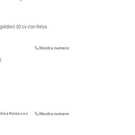
goldoni 10 cv con fresa
Mostra numero
T
Mostra numero
abio e Renzo s.n.c