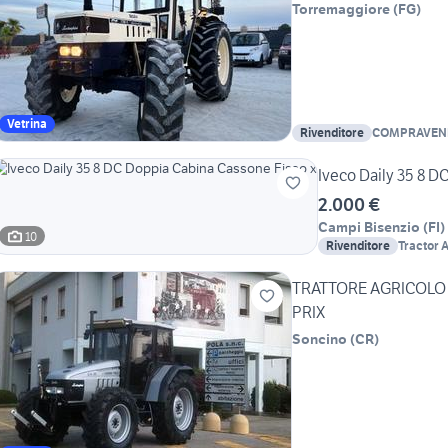
Torremaggiore
(
FG
)
Vetrina
Rivenditore
COMPRAVEND
Iveco Daily 35 8 D
2.000 €
Campi Bisenzio
(
FI
)
10
Rivenditore
Tractor A
TRATTORE AGRICOLO
PRIX
Soncino
(
CR
)