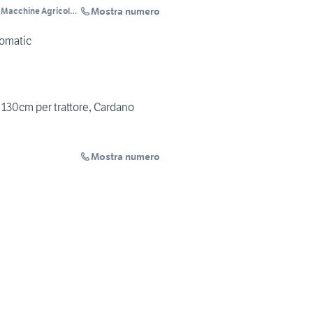
Mostra numero
mbi
gomatic
e 130cm per trattore, Cardano
Mostra numero