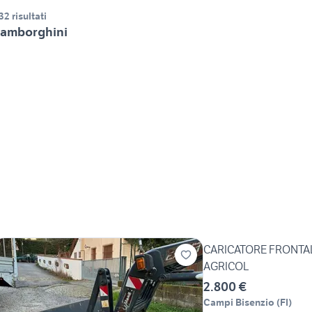
32 risultati
amborghini
CARICATORE FRONTA
AGRICOL
2.800 €
Campi Bisenzio
(
FI
)