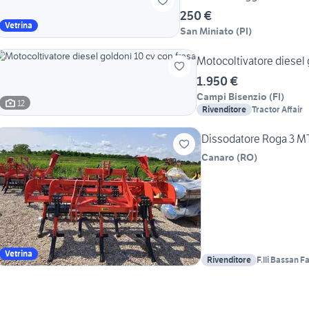
250 €
Vetrina
San Miniato
(
PI
)
Motocoltivatore diesel 
1.950 €
Campi Bisenzio
(
FI
)
12
Rivenditore
Tractor Affair
Dissodatore Roga 3 M
Canaro
(
RO
)
Vetrina
Rivenditore
F.lli Bassan F