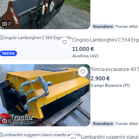
27
Rivenditore
Tractor Affair
Cingolo Lamborghini C 554 Er
11.000 €
Vetrina
Avellino
(
AV
)
Trincia escavatore 40 
2.900 €
Campi Bisenzio
(
FI
)
11
Rivenditore
Tractor Affair
Lombardini ruggerini slanzi