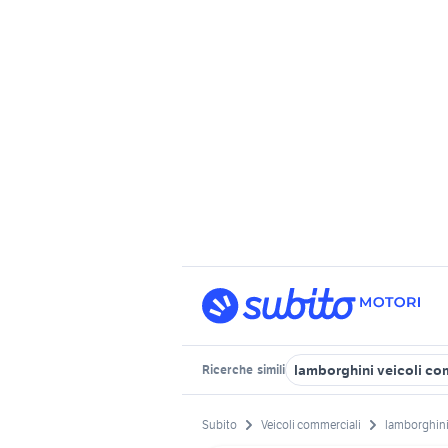
lamborghini veicoli c
Ricerche
simili
Subito
Veicoli commerciali
lamborghin