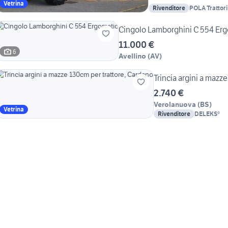
Vetrina
Rivenditore
POLA Trattori Macchine Agricole
e Edili + Rica
Cingolo Lamborghini C 554 Er
11.000 €
6
Avellino
(
AV
)
Trincia argini a mazz
2.740 €
Verolanuova
(
BS
)
Vetrina
Rivenditore
DELEKS®