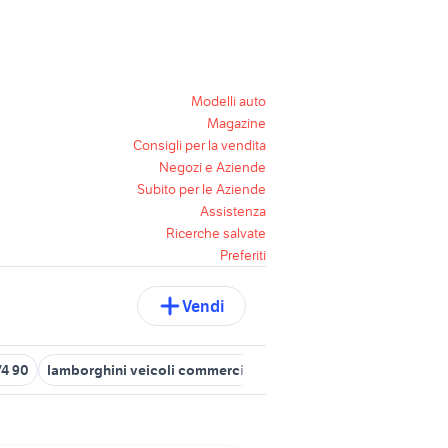
Modelli auto
Magazine
Consigli per la vendita
Negozi e Aziende
Subito per le Aziende
Assistenza
Ricerche salvate
Preferiti
Vendi
74 90
lamborghini veicoli commerciali Toscana
lamborghini Ven