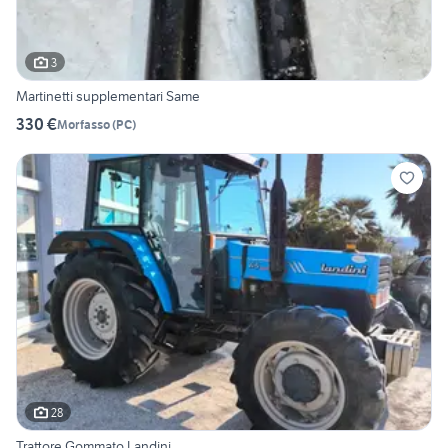
3
Martinetti supplementari Same
330 €
Morfasso
(
PC
)
28
Trattore Gommato Landini