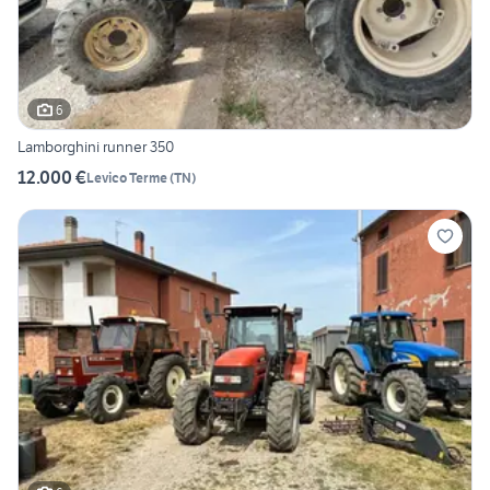
6
Lamborghini runner 350
12.000 €
Levico Terme
(
TN
)