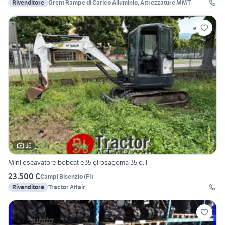
Rivenditore
Grent Rampe di Carico Alluminio, Attrezzature MMT
16
Mini escavatore bobcat e35 girosagoma 35 q.li
23.500 €
Campi Bisenzio
(
FI
)
Rivenditore
Tractor Affair