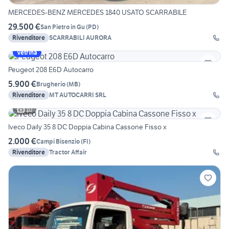
MERCEDES-BENZ MERCEDES 1840 USATO SCARRABILE
29.500 €
San Pietro in Gu
(
PD
)
Rivenditore
SCARRABILI AURORA
Vetrina
Peugeot 208 E6D Autocarro
5.900 €
Brugherio
(
MB
)
Rivenditore
MT AUTOCARRI SRL
10
Iveco Daily 35 8 DC Doppia Cabina Cassone Fisso x
2.000 €
Campi Bisenzio
(
FI
)
Rivenditore
Tractor Affair