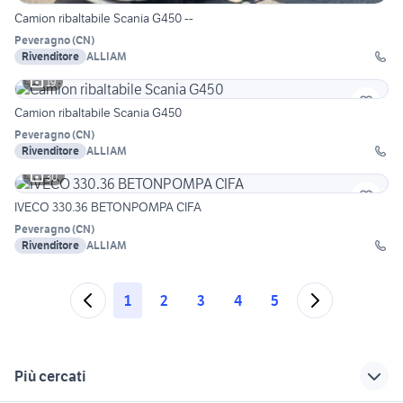
Camion ribaltabile Scania G450 --
Peveragno
(
CN
)
Rivenditore
ALLIAM
19
Camion ribaltabile Scania G450
Peveragno
(
CN
)
Rivenditore
ALLIAM
30
IVECO 330.36 BETONPOMPA CIFA
Peveragno
(
CN
)
Rivenditore
ALLIAM
1
2
3
4
5
Più cercati