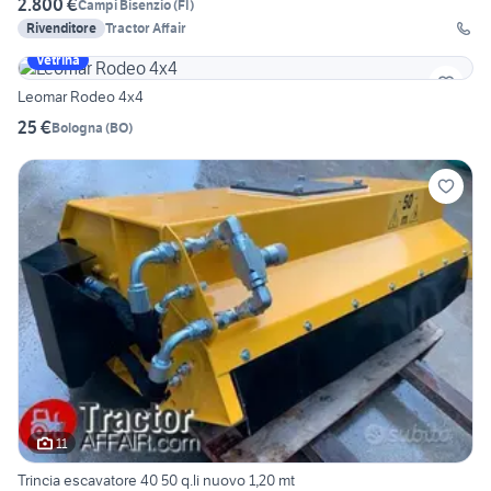
2.800 €
Campi Bisenzio
(
FI
)
Rivenditore
Tractor Affair
Vetrina
Leomar Rodeo 4x4
25 €
Bologna
(
BO
)
11
Trincia escavatore 40 50 q.li nuovo 1,20 mt