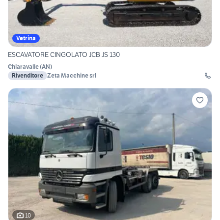
Vetrina
ESCAVATORE CINGOLATO JCB JS 130
Chiaravalle
(
AN
)
Rivenditore
Zeta Macchine srl
10