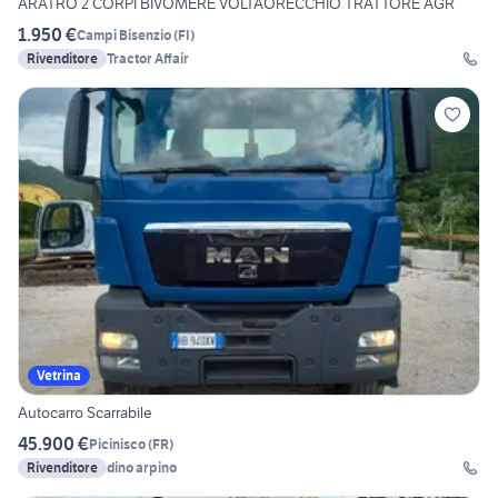
ARATRO 2 CORPI BIVOMERE VOLTAORECCHIO TRATTORE AGR
1.950 €
Campi Bisenzio
(
FI
)
Rivenditore
Tractor Affair
Vetrina
Autocarro Scarrabile
45.900 €
Picinisco
(
FR
)
Rivenditore
dino arpino