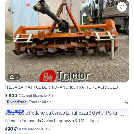
17
FRESA ZAPPATRICE BERTI URANO 185 TRATTORE AGRICOLO
3.800 €
Campi Bisenzio
(
FI
)
Rivenditore
Tractor Affair
Vetrina
Rampe e Pedane da Carico Lunghezza 3.0 Mt. - Porta
490 €
Sasso Marconi
(
BO
)