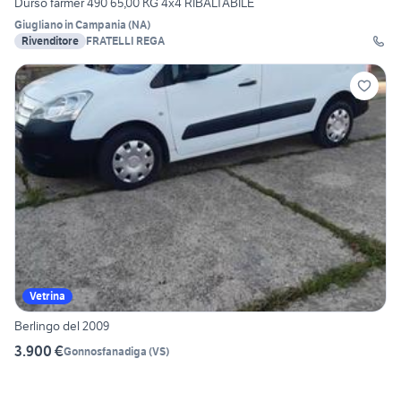
Durso farmer 490 65,00 KG 4x4 RIBALTABILE
Giugliano in Campania
(
NA
)
Rivenditore
FRATELLI REGA
Vetrina
Berlingo del 2009
3.900 €
Gonnosfanadiga
(
VS
)