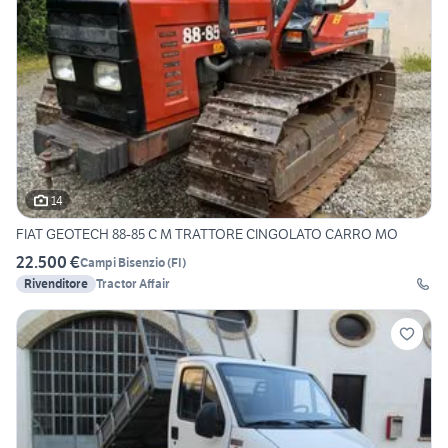
14
FIAT GEOTECH 88-85 C M TRATTORE CINGOLATO CARRO MO
22.500 €
Campi Bisenzio
(
FI
)
Rivenditore
Tractor Affair