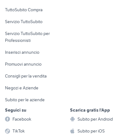
Uffici e Locali
TuttoSubito Compra
commerciali
Servizio TuttoSubito
elettronica
per la casa e la
sports e hobby
Servizio TuttoSubito per
persona
Informatica
Animali
Professionisti
Arredamento e
Console e
Accessori per
Casalinghi
Inserisci annuncio
Videogiochi
animali
Elettrodomestici
Promuovi annuncio
Audio/Video
Musica e Film
Giardino e Fai da te
Consigli per la vendita
Fotografia
Libri e Riviste
Abbigliamento e
Negozi e Aziende
Telefonia
Strumenti Musicali
Accessori
Subito per le aziende
Sports
Tutto per i bambini
Seguici su
Scarica gratis l'App
Biciclette
Facebook
Subito per Android
Collezionismo
TikTok
Subito per iOS