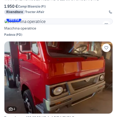
1.950 €
Campi Bisenzio
(
FI
)
Rivenditore
Tractor Affair
Vetrina
Macchina operatrice
Padova
(
PD
)
4