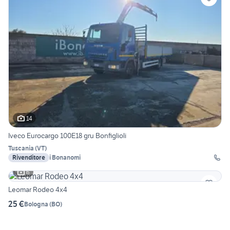
14
Iveco Eurocargo 100E18 gru Bonfiglioli
Tuscania
(
VT
)
Rivenditore
i Bonanomi
6
Leomar Rodeo 4x4
25 €
Bologna
(
BO
)