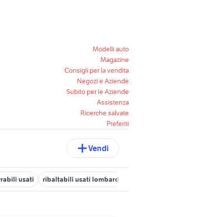
Modelli auto
Magazine
Consigli per la vendita
Negozi e Aziende
Subito per le Aziende
Assistenza
Ricerche salvate
Preferiti
Vendi
rabili usati
ribaltabili usati lombardia
spurgo usato
miniescava