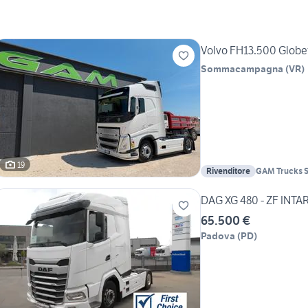
Volvo FH13.500 Globet
Sommacampagna
(
VR
)
19
Rivenditore
GAM Trucks S
DAG XG 480 - ZF INT
65.500 €
Padova
(
PD
)