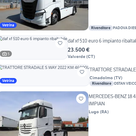
Vetrina
Rivenditore
PADOVA DIE
daf xf 510 euro 6 impianto ribalta
23.500 €
5
Valverde
(
CT
)
TRATTORE STRADALE
Cimadolmo
(
TV
)
Vetrina
Rivenditore
OSTAN VEICO
SRL
MERCEDES-BENZ 18 4
IMPIAN
Lugo
(
RA
)