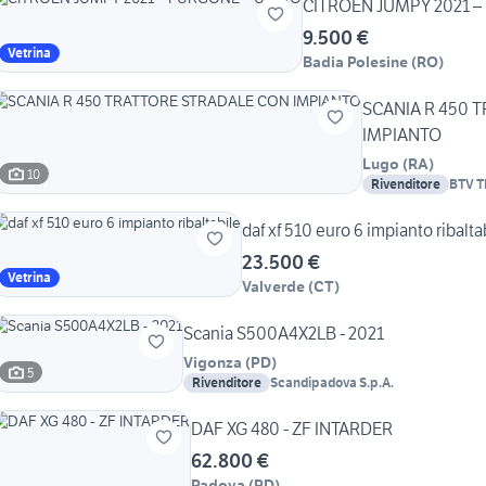
CITROEN JUMPY 2021 –
9.500 €
Vetrina
Badia Polesine
(
RO
)
SCANIA R 450 
IMPIANTO
Lugo
(
RA
)
10
Rivenditore
BTV 
daf xf 510 euro 6 impianto ribalta
23.500 €
Vetrina
Valverde
(
CT
)
Scania S500A4X2LB - 2021
Vigonza
(
PD
)
5
Rivenditore
Scandipadova S.p.A.
DAF XG 480 - ZF INTARDER
62.800 €
Padova
(
PD
)