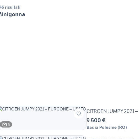
46 risultati
Minigonna
CITROEN JUMPY 2021 –
9.500 €
6
Badia Polesine
(
RO
)