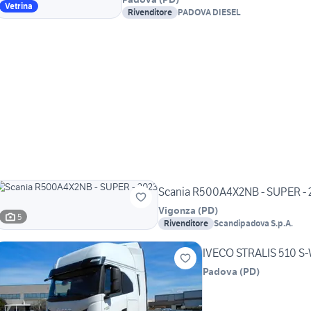
Vetrina
Rivenditore
PADOVA DIESEL
Scania R500A4X2NB - SUPER - 
Vigonza
(
PD
)
5
Rivenditore
Scandipadova S.p.A.
IVECO STRALIS 510 S
Padova
(
PD
)