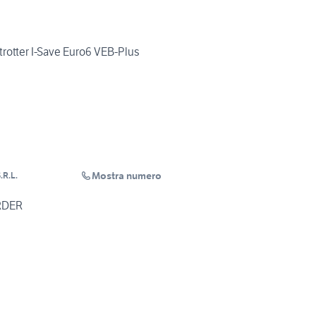
rotter I-Save Euro6 VEB-Plus
Mostra numero
.R.L.
ARDER