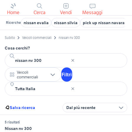
Home
Cerca
Vendi
Messaggi
nissan evalia
nissan silvia
pick up nissan navara
n
Ricerche
Subito
Veicoli commerciali
nissan nv 300
Cosa cerchi?
Veicoli
Filtri
commerciali
Salva ricerca
Dal più recente
5 risultati
Nissan nv 300