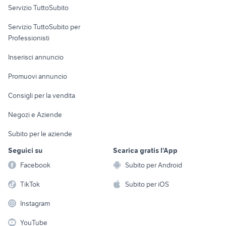
Servizio TuttoSubito
elettronica
per la casa e la
sports e hobby
Servizio TuttoSubito per
persona
Informatica
Animali
Professionisti
Arredamento e
Console e
Accessori per
Casalinghi
Inserisci annuncio
Videogiochi
animali
Elettrodomestici
Promuovi annuncio
Audio/Video
Musica e Film
Giardino e Fai da te
Consigli per la vendita
Fotografia
Libri e Riviste
Abbigliamento e
Negozi e Aziende
Telefonia
Strumenti Musicali
Accessori
Subito per le aziende
Sports
Tutto per i bambini
Seguici su
Scarica gratis l'App
Biciclette
Facebook
Subito per Android
Collezionismo
TikTok
Subito per iOS
Instagram
YouTube