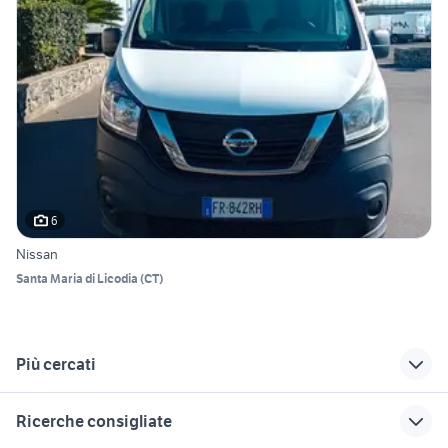
6
Nissan
Santa Maria di Licodia
(
CT
)
Più cercati
Correlati
Richerche simili
Suggerimenti
Ricerche consigliate
mercedes 300d
nissan nv400 veicoli
trattore fiat 300 dt