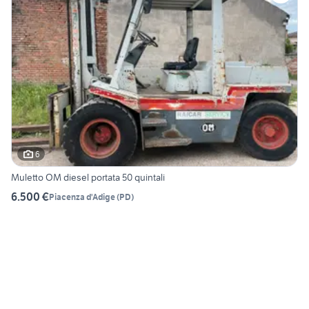
6
Muletto OM diesel portata 50 quintali
6.500 €
Piacenza d'Adige
(
PD
)