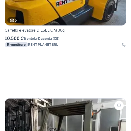
5
Carrello elevatore DIESEL OM 30q
10.500 €
Trentola-Ducenta
(
CE
)
Rivenditore
RENT PLANET SRL