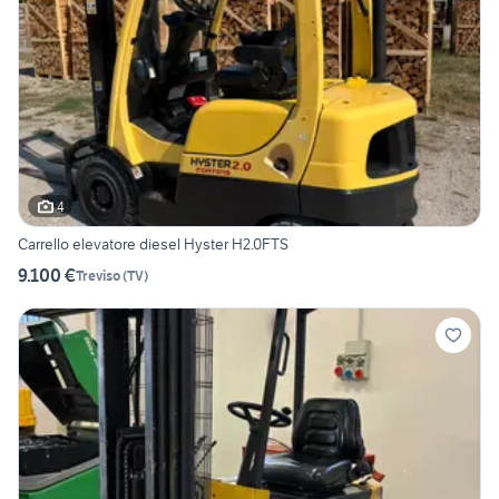
4
Carrello elevatore diesel Hyster H2.0FTS
9.100 €
Treviso
(
TV
)