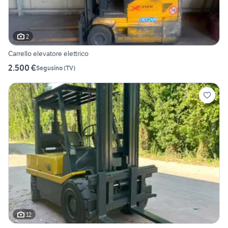
2
Carrello elevatore elettrico
2.500 €
Segusino
(
TV
)
12