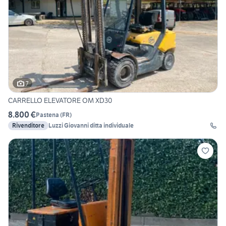
7
CARRELLO ELEVATORE OM XD30
8.800 €
Pastena
(
FR
)
Rivenditore
Luzzi Giovanni ditta individuale