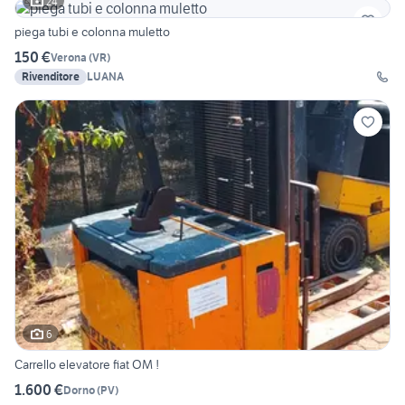
24
piega tubi e colonna muletto
150 €
Verona
(
VR
)
Rivenditore
LUANA
6
Carrello elevatore fiat OM !
1.600 €
Dorno
(
PV
)