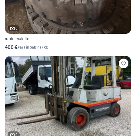
6
ruote muletto
400 €
Fara in Sabina
(
RI
)
9