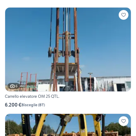
6
Carrello elevatore OM 25 QTL.
6.200 €
Bisceglie
(
BT
)