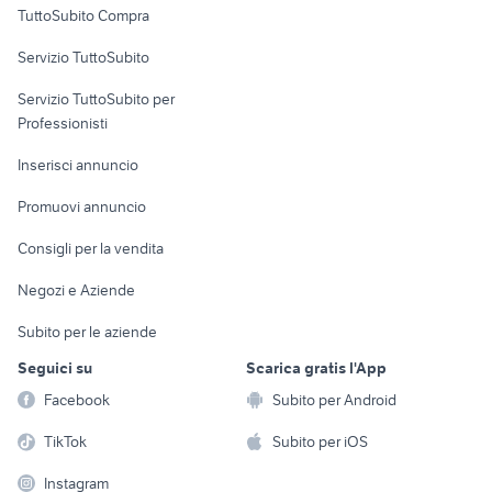
TuttoSubito Compra
commerciali
Servizio TuttoSubito
elettronica
per la casa e la
sports e hobby
Servizio TuttoSubito per
persona
Informatica
Animali
Professionisti
Arredamento e
Console e
Accessori per
Casalinghi
Inserisci annuncio
Videogiochi
animali
Elettrodomestici
Promuovi annuncio
Audio/Video
Musica e Film
Giardino e Fai da te
Consigli per la vendita
Fotografia
Libri e Riviste
Abbigliamento e
Negozi e Aziende
Telefonia
Strumenti Musicali
Accessori
Subito per le aziende
Sports
Tutto per i bambini
Seguici su
Scarica gratis l'App
Biciclette
Facebook
Subito per Android
Collezionismo
TikTok
Subito per iOS
Instagram