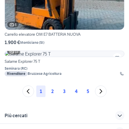
6
Carrello elevatore OM E7 BATTERIA NUOVA
1.900 €
Monticiano
(
SI
)
13
Salame Explorer 75 T
Seminara
(
RC
)
Rivenditore
Bruzzese Agricoltura
1
2
3
4
5
Più cercati
Correlati
Richerche simili
Suggerimenti