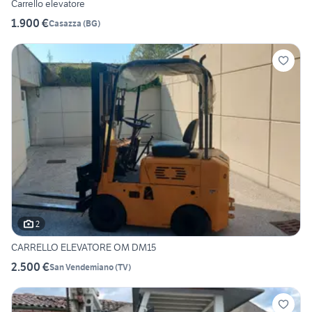
Carrello elevatore
1.900 €
Casazza
(
BG
)
2
CARRELLO ELEVATORE OM DM15
2.500 €
San Vendemiano
(
TV
)