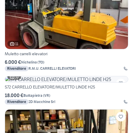
11
Muletto carrelli elevatori
6.000 €
Nichelino
(
TO
)
Rivenditore
R.M.U. CARRELLI ELEVATORI
10
S72 CARRELLO ELEVATORE/MULETTO LINDE H25
18.000 €
Buttapietra
(
VR
)
Rivenditore
2D Macchine Srl