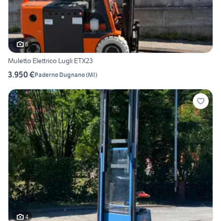
6
Muletto Elettrico Lugli ETX23
3.950 €
Paderno Dugnano
(
MI
)
4