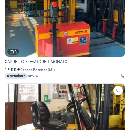
3
CARRELLO ELEVATORE TIMONATO
1.900 €
Cesano Boscone
(
MI
)
Rivenditore
REVIOL