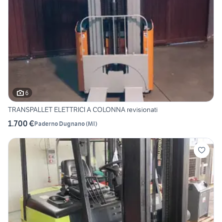
6
TRANSPALLET ELETTRICI A COLONNA revisionati
1.700 €
Paderno Dugnano
(
MI
)