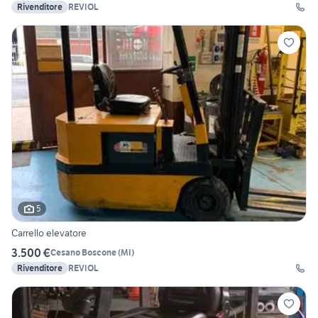
Rivenditore
REVIOL
5
Carrello elevatore
3.500 €
Cesano Boscone
(
MI
)
Rivenditore
REVIOL