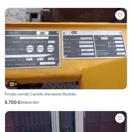
6
Privato vende Carrello elevatore Muletto
6.700 €
Milano
(
MI
)