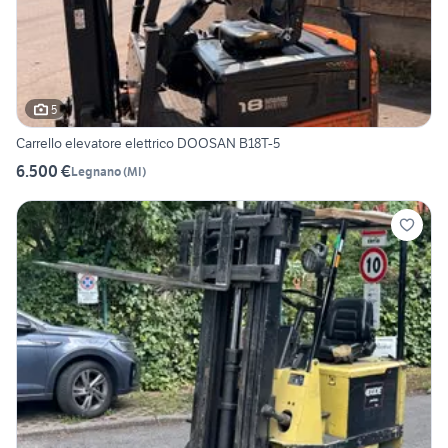
5
Carrello elevatore elettrico DOOSAN B18T-5
6.500 €
Legnano
(
MI
)