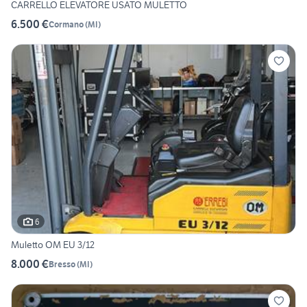
CARRELLO ELEVATORE USATO MULETTO
6.500 €
Cormano
(
MI
)
6
Muletto OM EU 3/12
8.000 €
Bresso
(
MI
)