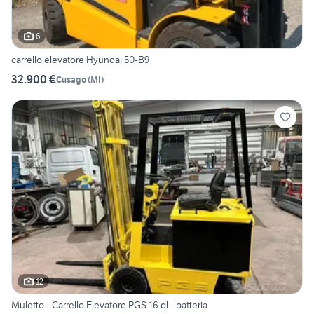
6
carrello elevatore Hyundai 50-B9
32.900 €
Cusago
(
MI
)
12
Muletto - Carrello Elevatore PGS 16 ql - batteria