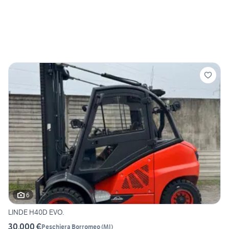
6
LINDE H40D EVO.
30.000 €
Peschiera Borromeo
(
MI
)