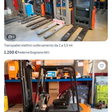
6
Transpallet elettrici sollevamento da 2 a 5,5 mt
1.200 €
Paderno Dugnano
(
MI
)