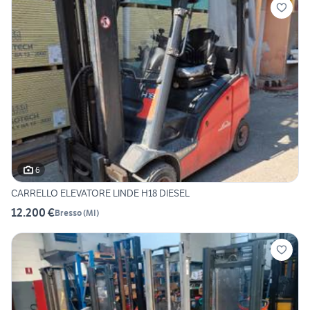
6
CARRELLO ELEVATORE LINDE H18 DIESEL
12.200 €
Bresso
(
MI
)