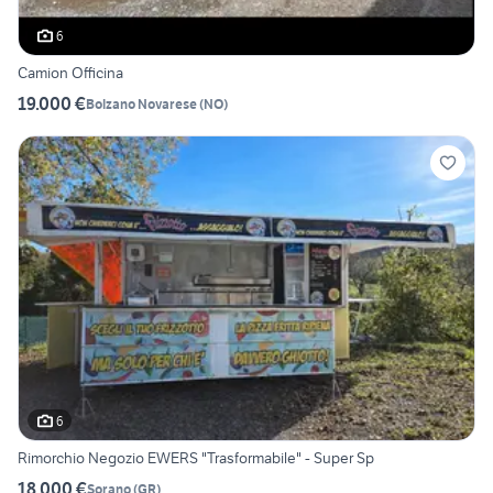
6
Camion Officina
19.000 €
Bolzano Novarese
(
NO
)
6
Rimorchio Negozio EWERS "Trasformabile" - Super Sp
18.000 €
Sorano
(
GR
)