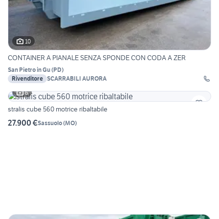
10
CONTAINER A PIANALE SENZA SPONDE CON CODA A ZER
San Pietro in Gu
(
PD
)
Rivenditore
SCARRABILI AURORA
6
stralis cube 560 motrice ribaltabile
27.900 €
Sassuolo
(
MO
)