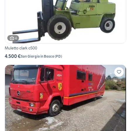
4
Muletto clark c500
4.500 €
San Giorgio in Bosco
(
PD
)