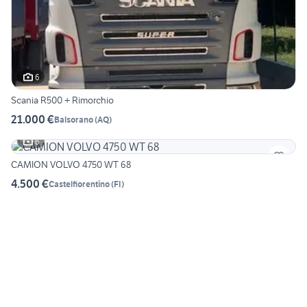
6
Scania R500 + Rimorchio
21.000 €
Balsorano
(
AQ
)
6
CAMION VOLVO 4750 WT 68
4.500 €
Castelfiorentino
(
FI
)