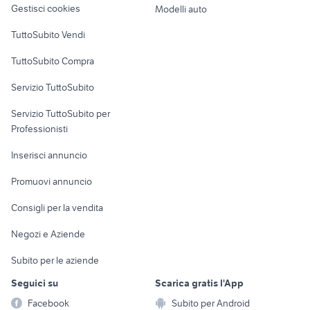
camper ducato usato
auto solo passaggio Campania
Gestisci cookies
Modelli auto
Case vacanza
lancia ypsilon Napoli provincia
cassoni scarrabili usati
TuttoSubito Vendi
Uffici e Locali
TuttoSubito Compra
commerciali
Servizio TuttoSubito
elettronica
per la casa e la
sports e hobby
Servizio TuttoSubito per
persona
Informatica
Animali
Professionisti
Arredamento e
Console e
Accessori per
Casalinghi
Inserisci annuncio
Videogiochi
animali
Elettrodomestici
Promuovi annuncio
Audio/Video
Musica e Film
Giardino e Fai da te
Consigli per la vendita
Fotografia
Libri e Riviste
Abbigliamento e
Negozi e Aziende
Telefonia
Strumenti Musicali
Accessori
Subito per le aziende
Sports
Tutto per i bambini
Seguici su
Scarica gratis l'App
Biciclette
Facebook
Subito per Android