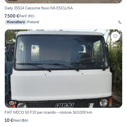
Daily 35S14 Cassone fisso IVA ESCLUSA
7.500 €
Forli'
(
FC
)
Rivenditore
Piolanti
6
FIAT IVECO 50 F10 per ricambi – motore 160.000 km
10 €
Noci
(
BA
)