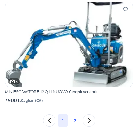
3
MINIESCAVATORE 12.Q.LI NUOVO Cingoli Variabili
7.900 €
Cagliari
(
CA
)
1
2