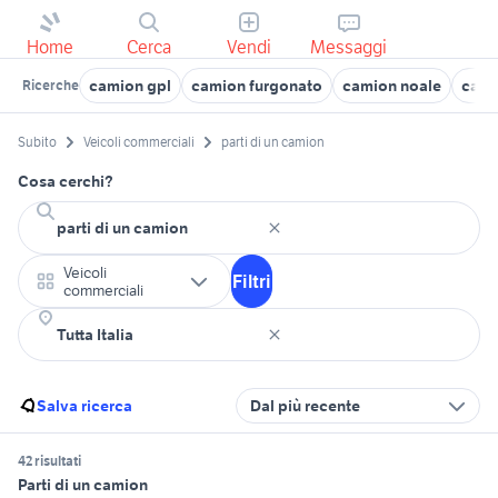
Home
Cerca
Vendi
Messaggi
camion gpl
camion furgonato
camion noale
camio
Ricerche
Subito
Veicoli commerciali
parti di un camion
Cosa cerchi?
Veicoli
Filtri
commerciali
Salva ricerca
Dal più recente
42 risultati
Parti di un camion