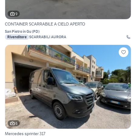
9
CONTAINER SCARRABILE A CIELO APERTO
San Pietro in Gu
(
PD
)
Rivenditore
SCARRABILI AURORA
6
Mercedes sprinter 317