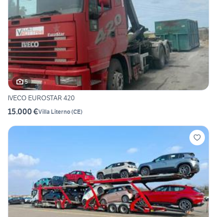
5
IVECO EUROSTAR 420
15.000 €
Villa Literno
(
CE
)