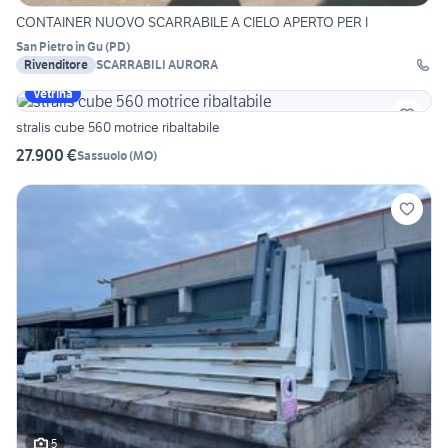
CONTAINER NUOVO SCARRABILE A CIELO APERTO PER I
San Pietro in Gu
(
PD
)
Rivenditore
SCARRABILI AURORA
Vetrina
stralis cube 560 motrice ribaltabile
27.900 €
Sassuolo
(
MO
)
5