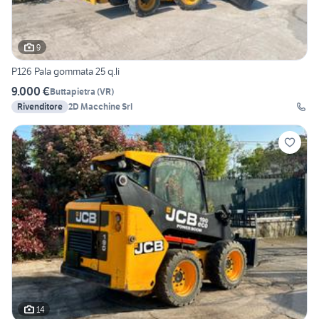
9
P126 Pala gommata 25 q.li
9.000 €
Buttapietra
(
VR
)
Rivenditore
2D Macchine Srl
14