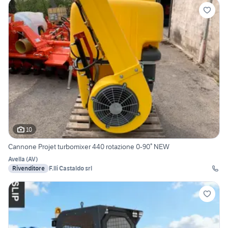
10
Cannone Projet turbomixer 440 rotazione 0-90° NEW
Avella
(
AV
)
Rivenditore
F.lli Castaldo srl