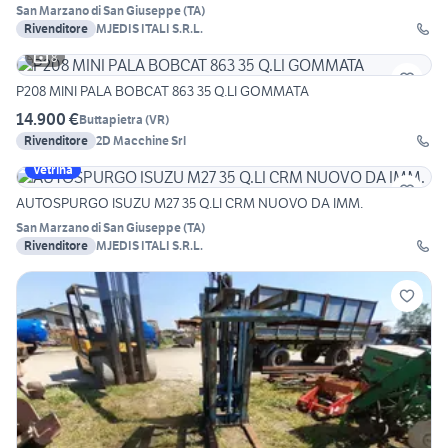
San Marzano di San Giuseppe
(
TA
)
Rivenditore
MJEDIS ITALI S.R.L.
8
P208 MINI PALA BOBCAT 863 35 Q.LI GOMMATA
14.900 €
Buttapietra
(
VR
)
Rivenditore
2D Macchine Srl
Vetrina
AUTOSPURGO ISUZU M27 35 Q.LI CRM NUOVO DA IMM.
San Marzano di San Giuseppe
(
TA
)
Rivenditore
MJEDIS ITALI S.R.L.