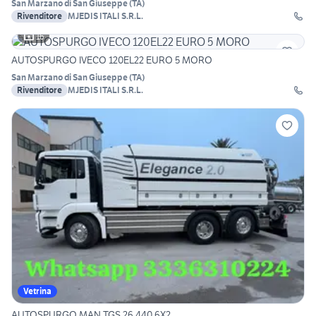
San Marzano di San Giuseppe
(
TA
)
Rivenditore
MJEDIS ITALI S.R.L.
16
AUTOSPURGO IVECO 120EL22 EURO 5 MORO
San Marzano di San Giuseppe
(
TA
)
Rivenditore
MJEDIS ITALI S.R.L.
Vetrina
AUTOSPURGO MAN TGS 26.440 6X2