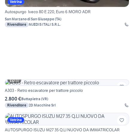
Vetrina
Autospurgo Iveco 80 E 220, Euro 6 MORO ADR
San Marzano di San Giuseppe
(
TA
)
Rivenditore
MJEDIS ITALI S.R.L.
10
A303 - Retro escavatore per trattore piccolo
2.800 €
Buttapietra
(
VR
)
Rivenditore
2D Macchine Srl
Vetrina
AUTOSPURGO ISUZU M27 35 Q.LI NUOVO DA IMMATRICOLAR