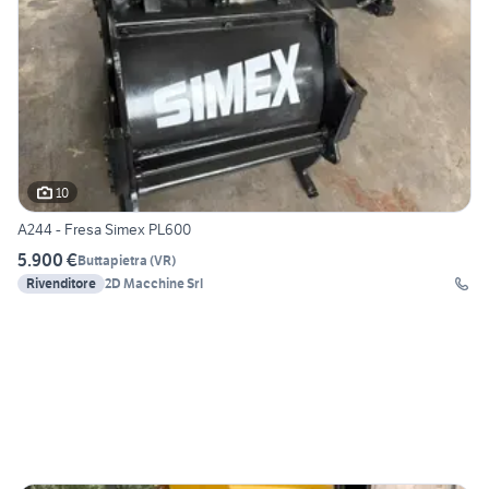
10
A244 - Fresa Simex PL600
5.900 €
Buttapietra
(
VR
)
Rivenditore
2D Macchine Srl