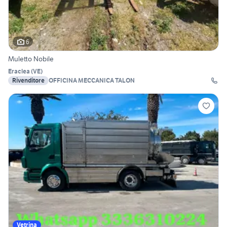
6
Muletto Nobile
Eraclea
(
VE
)
Rivenditore
OFFICINA MECCANICA TALON
Vetrina