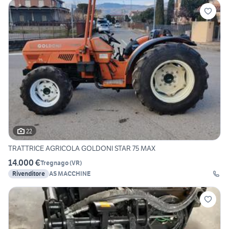
22
TRATTRICE AGRICOLA GOLDONI STAR 75 MAX
14.000 €
Tregnago
(
VR
)
Rivenditore
AS MACCHINE