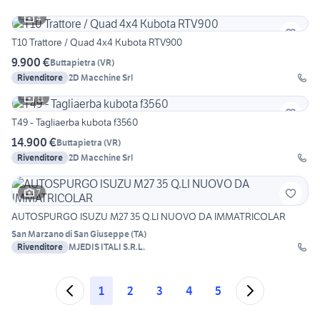
4
T10 Trattore / Quad 4x4 Kubota RTV900
9.900 €
Buttapietra
(
VR
)
Rivenditore
2D Macchine Srl
11
T49 - Tagliaerba kubota f3560
14.900 €
Buttapietra
(
VR
)
Rivenditore
2D Macchine Srl
7
AUTOSPURGO ISUZU M27 35 Q.LI NUOVO DA IMMATRICOLAR
San Marzano di San Giuseppe
(
TA
)
Rivenditore
MJEDIS ITALI S.R.L.
1
2
3
4
5