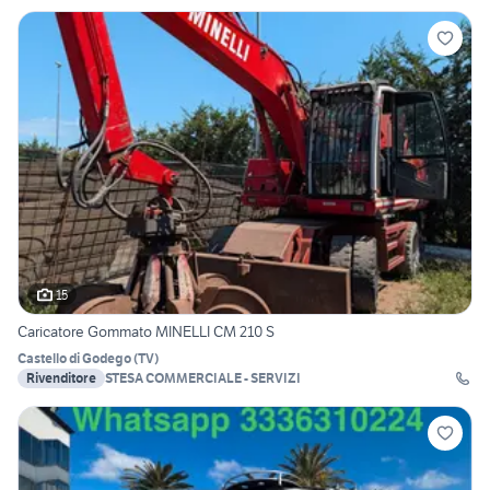
15
Caricatore Gommato MINELLI CM 210 S
Castello di Godego
(
TV
)
Rivenditore
STESA COMMERCIALE - SERVIZI