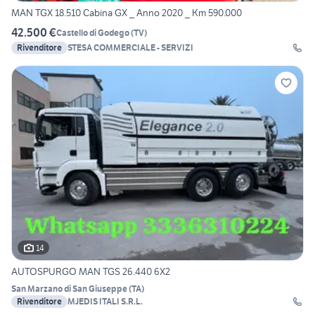
MAN TGX 18.510 Cabina GX _ Anno 2020 _ Km 590.000
42.500 €
Castello di Godego
(
TV
)
Rivenditore
STESA COMMERCIALE - SERVIZI
14
AUTOSPURGO MAN TGS 26.440 6X2
San Marzano di San Giuseppe
(
TA
)
Rivenditore
MJEDIS ITALI S.R.L.