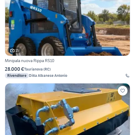
15
Minipala nuova Rippa RS10
28.000 €
Taurianova
(
RC
)
Rivenditore
Ditta Albanese Antonio