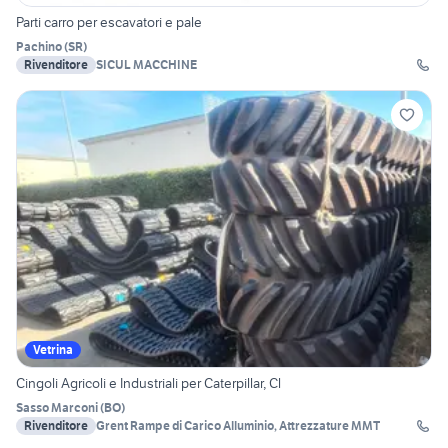
Parti carro per escavatori e pale
Pachino
(
SR
)
Rivenditore
SICUL MACCHINE
Vetrina
Cingoli Agricoli e Industriali per Caterpillar, Cl
Sasso Marconi
(
BO
)
Rivenditore
Grent Rampe di Carico Alluminio, Attrezzature MMT