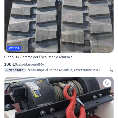
Vetrina
Cingoli in Gomma per Escavatori e Minipale
100 €
Sasso Marconi
(
BO
)
Rivenditore
Grent Rampe di Carico Alluminio, Attrezzature MMT