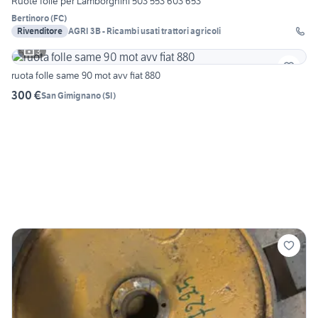
Ruote folle per Lamborghini 503 553 603 653
Bertinoro
(
FC
)
Rivenditore
AGRI 3B - Ricambi usati trattori agricoli
3
ruota folle same 90 mot avv fiat 880
300 €
San Gimignano
(
SI
)