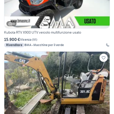
9
Kubota RTV X900 UTV veicolo multifunzione usato
15.900 €
Vicenza
(
VI
)
Rivenditore
BMA - Macchine per il verde