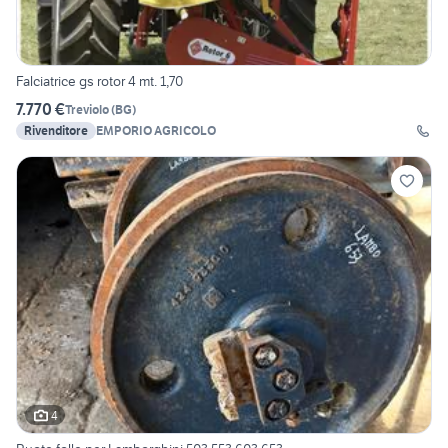
Falciatrice gs rotor 4 mt. 1,70
7.770 €
Treviolo
(
BG
)
Rivenditore
EMPORIO AGRICOLO
4