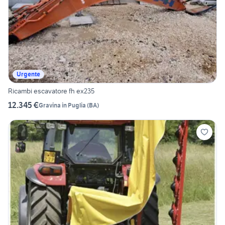
Urgente
Ricambi escavatore fh ex235
12.345 €
Gravina in Puglia
(
BA
)