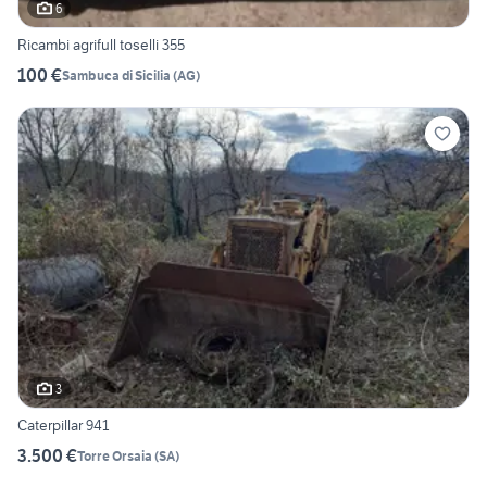
6
Ricambi agrifull toselli 355
100 €
Sambuca di Sicilia
(
AG
)
3
Caterpillar 941
3.500 €
Torre Orsaia
(
SA
)