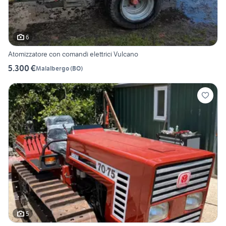
6
Atomizzatore con comandi elettrici Vulcano
5.300 €
Malalbergo
(
BO
)
5