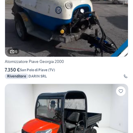
6
Atomizzatore Piave Georgia 2000
7.350 €
San Polo di Piave
(
TV
)
Rivenditore
DARIN SRL