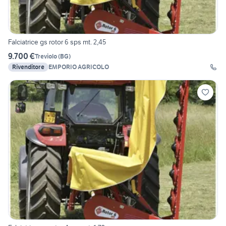
Falciatrice gs rotor 6 sps mt. 2,45
9.700 €
Treviolo
(
BG
)
Rivenditore
EMPORIO AGRICOLO