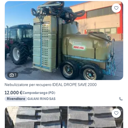
7
Nebulizzatore per recupero IDEAL DROPE SAVE 2000
12.000 €
Campodarsego
(
PD
)
Rivenditore
GAIANI RINO SAS