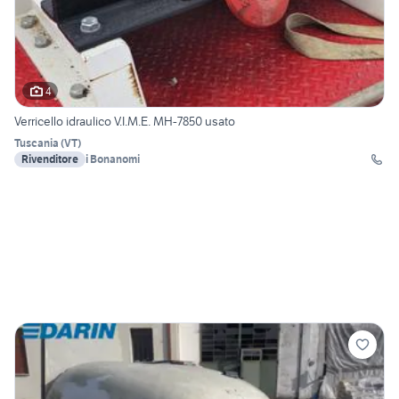
4
Verricello idraulico V.I.M.E. MH-7850 usato
Tuscania
(
VT
)
Rivenditore
i Bonanomi