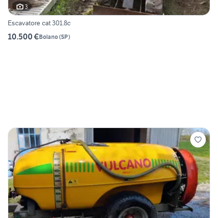
3
Escavatore cat 301.8c
10.500 €
Bolano
(
SP
)