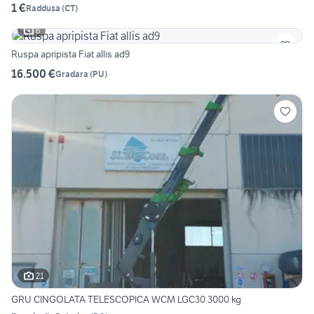
1 €
Raddusa
(
CT
)
6
Ruspa apripista Fiat allis ad9
16.500 €
Gradara
(
PU
)
21
GRU CINGOLATA TELESCOPICA WCM LGC30 3000 kg