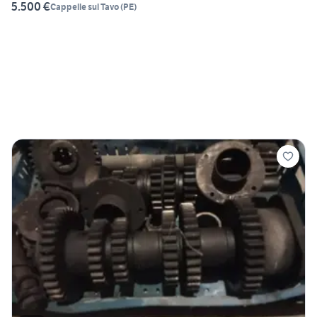
5.500 €
Cappelle sul Tavo
(
PE
)