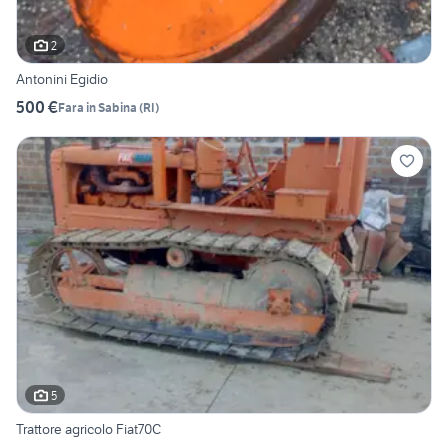
2
Antonini Egidio
500 €
Fara in Sabina
(
RI
)
5
Trattore agricolo Fiat70C