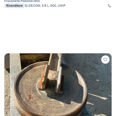
Frassinelle Polesine
(
RO
)
Rivenditore
SI.DE.COM. S.R.L. SOC. UNIP