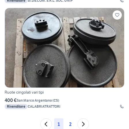
Rivenditore
SI.DE.COM. S.R.L. SOC. UNIP
Ruote cingolati vari tipi
400 €
San Marco Argentano
(
CS
)
Rivenditore
CALABRIATRATTORI
1
2