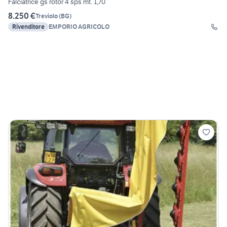
Falciatrice gs rotor 4 sps mt. 1,70
8.250 €
Treviolo
(
BG
)
Rivenditore
EMPORIO AGRICOLO