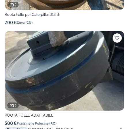
2
Ruota Folle per Caterpillar 318 B
200 €
Ceva
(
CN
)
6
RUOTA FOLLE ADATTABILE
500 €
Frassinelle Polesine
(
RO
)