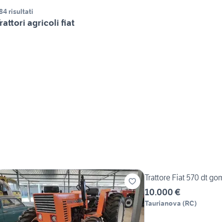
84 risultati
rattori agricoli fiat
Trattore Fiat 570 dt g
10.000 €
Taurianova
(
RC
)