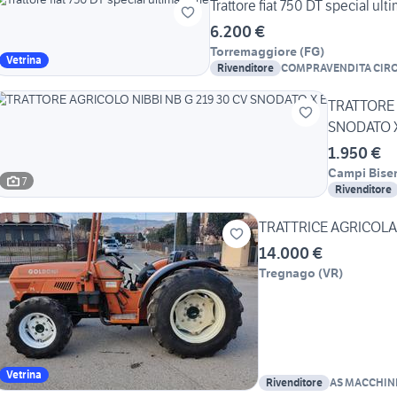
Trattore fiat 750 DT special ult
6.200 €
Torremaggiore
(
FG
)
Vetrina
Rivenditore
COMPRAVENDITA CIRO
TRATTORE 
SNODATO X
1.950 €
Campi Bise
7
Rivenditore
TRATTRICE AGRICOLA
14.000 €
Tregnago
(
VR
)
Vetrina
Rivenditore
AS MACCHIN