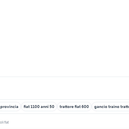
o provincia
fiat 1100 anni 50
trattore fiat 600
gancio traino trat
oli fiat