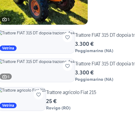
5
Trattore FIAT 315 DT dopoia t
3.300 €
Vetrina
Poggiomarino
(
NA
)
Trattore FIAT 315 DT dopoia t
3.300 €
6
Poggiomarino
(
NA
)
Trattore agricolo Fiat 215
25 €
Vetrina
Rovigo
(
RO
)