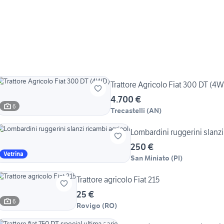
Trattore Agricolo Fiat 300 DT (4
4.700 €
6
Trecastelli
(
AN
)
Lombardini ruggerini slanzi
250 €
Vetrina
San Miniato
(
PI
)
Trattore agricolo Fiat 215
25 €
6
Rovigo
(
RO
)