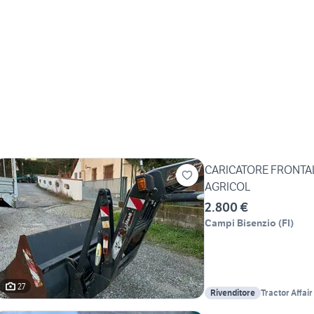
CARICATORE FRONTA
AGRICOL
2.800 €
Campi Bisenzio
(
FI
)
27
Rivenditore
Tractor Affair