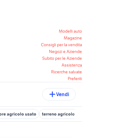
Modelli auto
Magazine
Consigli per la vendita
Negozi e Aziende
Subito per le Aziende
Assistenza
Ricerche salvate
Preferiti
Vendi
tore agricolo usato
terreno agricolo verona
ruote complete per r