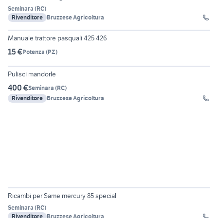
Seminara
(
RC
)
Rivenditore
Bruzzese Agricoltura
4
Manuale trattore pasquali 425 426
15 €
Potenza
(
PZ
)
8
Pulisci mandorle
400 €
Seminara
(
RC
)
Rivenditore
Bruzzese Agricoltura
Ricambi per Same mercury 85 special
Seminara
(
RC
)
Rivenditore
Bruzzese Agricoltura