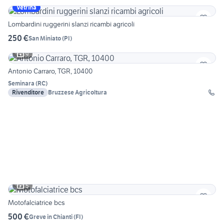
Vetrina
Lombardini ruggerini slanzi ricambi agricoli
250 €
San Miniato
(
PI
)
9
Antonio Carraro, TGR, 10400
Seminara
(
RC
)
Rivenditore
Bruzzese Agricoltura
5
Motofalciatrice bcs
500 €
Greve in Chianti
(
FI
)