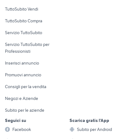
Case vacanza
TuttoSubito Vendi
Uffici e Locali
TuttoSubito Compra
commerciali
Servizio TuttoSubito
elettronica
per la casa e la
sports e hobby
Servizio TuttoSubito per
persona
Informatica
Animali
Professionisti
Arredamento e
Console e
Accessori per
Casalinghi
Inserisci annuncio
Videogiochi
animali
Elettrodomestici
Promuovi annuncio
Audio/Video
Musica e Film
Giardino e Fai da te
Consigli per la vendita
Fotografia
Libri e Riviste
Abbigliamento e
Negozi e Aziende
Telefonia
Strumenti Musicali
Accessori
Subito per le aziende
Sports
Tutto per i bambini
Seguici su
Scarica gratis l'App
Biciclette
Facebook
Subito per Android
Collezionismo