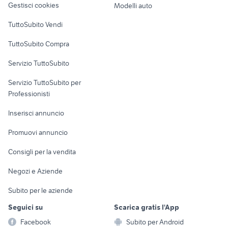
Gestisci cookies
Modelli auto
Case vacanza
TuttoSubito Vendi
Uffici e Locali
TuttoSubito Compra
commerciali
Servizio TuttoSubito
elettronica
per la casa e la
sports e hobby
Servizio TuttoSubito per
persona
Informatica
Animali
Professionisti
Arredamento e
Console e
Accessori per
Casalinghi
Inserisci annuncio
Videogiochi
animali
Elettrodomestici
Promuovi annuncio
Audio/Video
Musica e Film
Giardino e Fai da te
Consigli per la vendita
Fotografia
Libri e Riviste
Abbigliamento e
Negozi e Aziende
Telefonia
Strumenti Musicali
Accessori
Subito per le aziende
Sports
Tutto per i bambini
Seguici su
Scarica gratis l'App
Biciclette
Facebook
Subito per Android