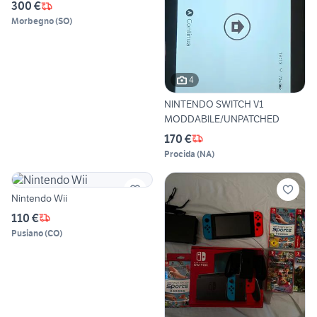
300 €
Morbegno
(
SO
)
4
NINTENDO SWITCH V1
MODDABILE/UNPATCHED
170 €
Procida
(
NA
)
Nintendo Wii
110 €
Pusiano
(
CO
)