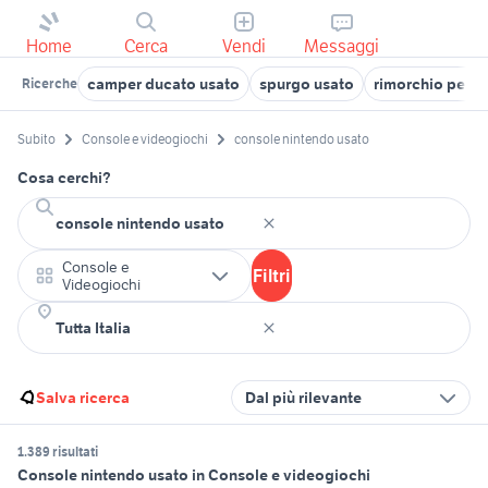
Home
Cerca
Vendi
Messaggi
camper ducato usato
spurgo usato
rimorchio per ce
Ricerche
Subito
Console e videogiochi
console nintendo usato
Cosa cerchi?
Console e
Filtri
Videogiochi
Salva ricerca
Dal più rilevante
1.389 risultati
Console nintendo usato in Console e videogiochi