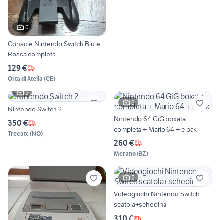
6
Console Nintendo Switch Blu e
Rossa completa
129 €
Orta di Atella
(
CE
)
5
6
Nintendo Switch 2
Nintendo 64 GiG boxata
350 €
completa + Mario 64 + c pak
Trecate
(
NO
)
260 €
Merano
(
BZ
)
5
Videogiochi Nintendo Switch
scatola+schedina
310 €