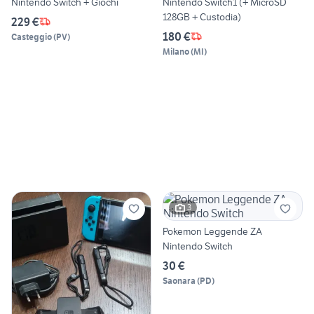
Nintendo Switch + Giochi
Nintendo Switch1 (+ MicroSD
128GB + Custodia)
229 €
180 €
Casteggio
(
PV
)
Milano
(
MI
)
3
Pokemon Leggende ZA
Nintendo Switch
30 €
Saonara
(
PD
)