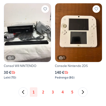
6
5
Consol WII NINTENDO
Console Nintendo 2DS
30 €
140 €
Leini
(
TO
)
Pedrengo
(
BG
)
1
2
3
4
5