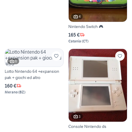
4
Nintendo Switch 🎮
165 €
Catania
(
CT
)
6
Lotto Nintendo 64 +expansion
pak + giochi ed altro
160 €
Merano
(
BZ
)
3
Console Nintendo ds