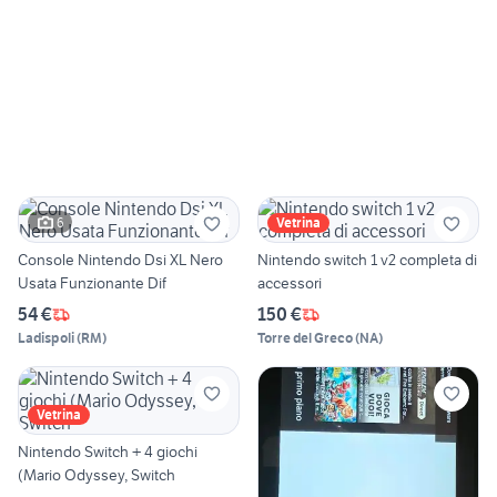
6
Vetrina
Console Nintendo Dsi XL Nero
Nintendo switch 1 v2 completa di
Usata Funzionante Dif
accessori
54 €
150 €
Ladispoli
(
RM
)
Torre del Greco
(
NA
)
Vetrina
Nintendo Switch + 4 giochi
(Mario Odyssey, Switch