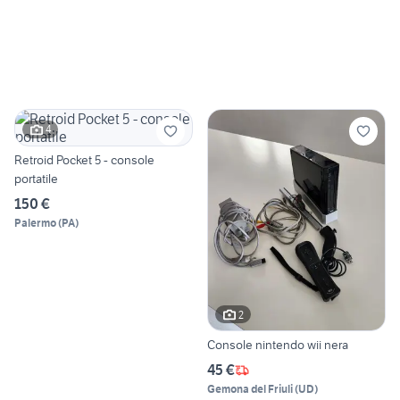
4
Retroid Pocket 5 - console
portatile
150 €
Palermo
(
PA
)
2
Console nintendo wii nera
45 €
Gemona del Friuli
(
UD
)