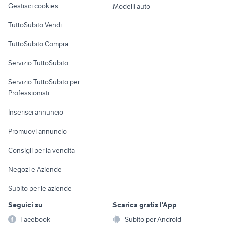
Gestisci cookies
Modelli auto
Case vacanza
TuttoSubito Vendi
Uffici e Locali
TuttoSubito Compra
commerciali
Servizio TuttoSubito
elettronica
per la casa e la
sports e hobby
Servizio TuttoSubito per
persona
Informatica
Animali
Professionisti
Arredamento e
Console e
Accessori per
Casalinghi
Inserisci annuncio
Videogiochi
animali
Elettrodomestici
Promuovi annuncio
Audio/Video
Musica e Film
Giardino e Fai da te
Consigli per la vendita
Fotografia
Libri e Riviste
Abbigliamento e
Negozi e Aziende
Telefonia
Strumenti Musicali
Accessori
Subito per le aziende
Sports
Tutto per i bambini
Seguici su
Scarica gratis l'App
Biciclette
Facebook
Subito per Android