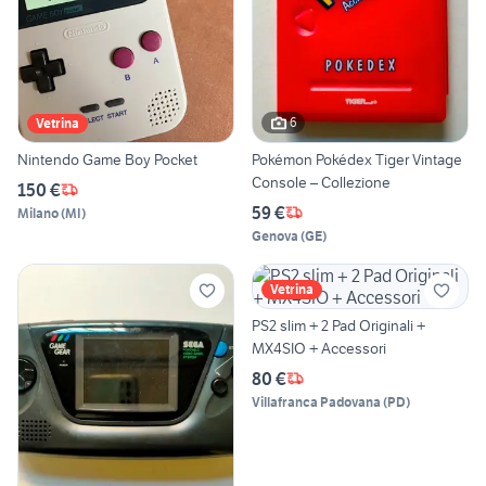
6
Vetrina
Nintendo Game Boy Pocket
Pokémon Pokédex Tiger Vintage
Console – Collezione
150 €
59 €
Milano
(
MI
)
Genova
(
GE
)
Vetrina
PS2 slim + 2 Pad Originali +
MX4SIO + Accessori
80 €
Villafranca Padovana
(
PD
)