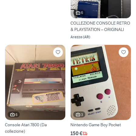
6
COLLEZIONE CONSOLE RETRO
& PLAYSTATION – ORIGINALI
Arezzo
(
AR
)
6
3
Console Atari 7800 (Da
Nintendo Game Boy Pocket
collezione)
150 €