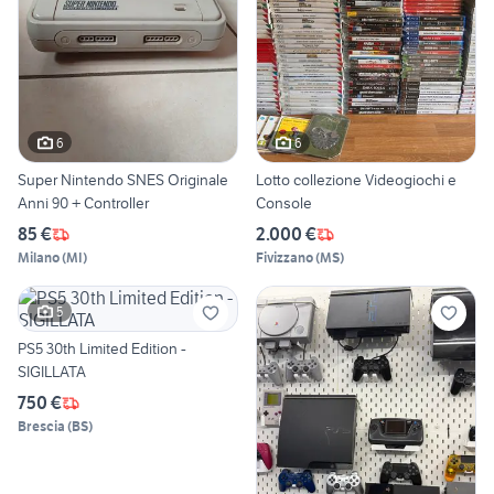
6
6
Super Nintendo SNES Originale
Lotto collezione Videogiochi e
Anni 90 + Controller
Console
85 €
2.000 €
Milano
(
MI
)
Fivizzano
(
MS
)
5
PS5 30th Limited Edition -
SIGILLATA
750 €
Brescia
(
BS
)