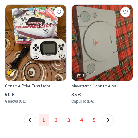
3
Console Poke Fami Light
playstation 1 console ps1
50 €
35 €
Genova
(
GE
)
Capurso
(
BA
)
1
2
3
4
5