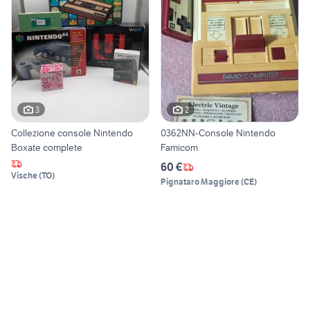
3
2
Collezione console Nintendo
0362NN-Console Nintendo
Boxate complete
Famicom
60 €
Vische
(
TO
)
Pignataro Maggiore
(
CE
)