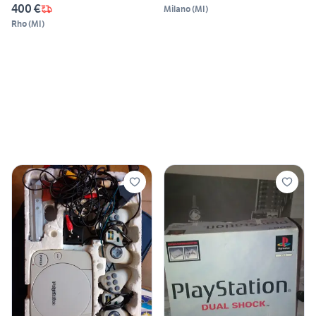
400 €
Milano
(
MI
)
Rho
(
MI
)