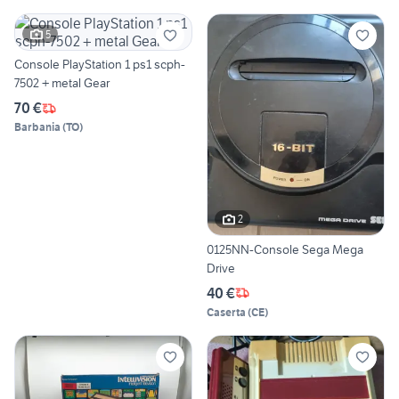
5
Console PlayStation 1 ps1 scph-
7502 + metal Gear
70 €
Barbania
(
TO
)
2
0125NN-Console Sega Mega
Drive
40 €
Caserta
(
CE
)