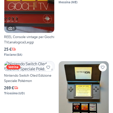
Messina
(
ME
)
6
REEL Console vintage per Giochi
TV(analogica)Leggi
25 €
Fisciano
(
SA
)
Vetrina
Nintendo Switch Oled Edizione
Speciale Pokémon
269 €
Tricesimo
(
UD
)