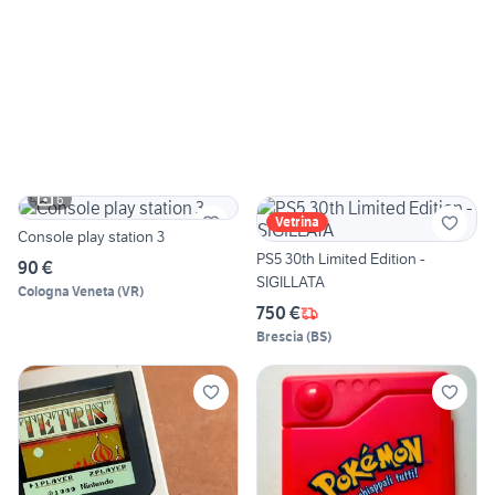
6
Vetrina
Console play station 3
PS5 30th Limited Edition -
90 €
SIGILLATA
Cologna Veneta
(
VR
)
750 €
Brescia
(
BS
)