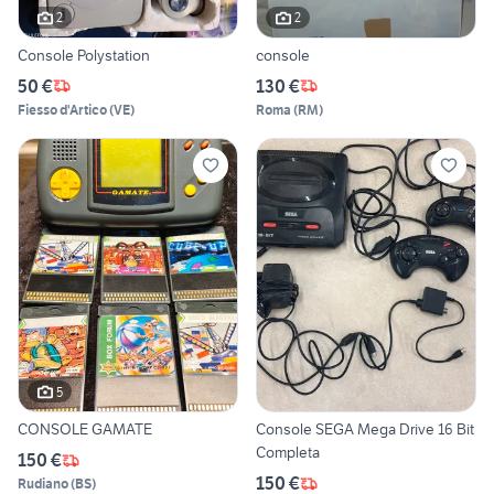
2
2
Console Polystation
console
50 €
130 €
Fiesso d'Artico
(
VE
)
Roma
(
RM
)
5
CONSOLE GAMATE
Console SEGA Mega Drive 16 Bit
Completa
150 €
150 €
Rudiano
(
BS
)