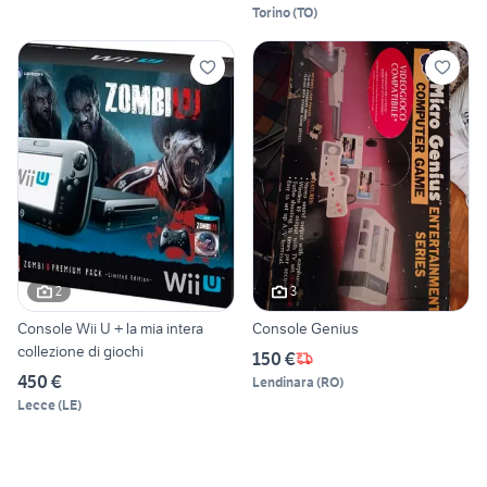
Torino
(
TO
)
2
3
Console Wii U + la mia intera
Console Genius
collezione di giochi
150 €
450 €
Lendinara
(
RO
)
Lecce
(
LE
)