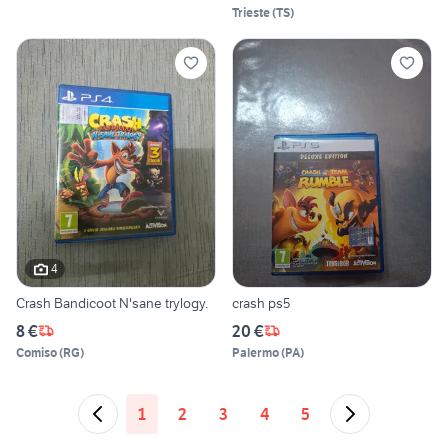
Trieste
(
TS
)
4
Crash Bandicoot N'sane trylogy.
crash ps5
8 €
20 €
Comiso
(
RG
)
Palermo
(
PA
)
1
2
3
4
5