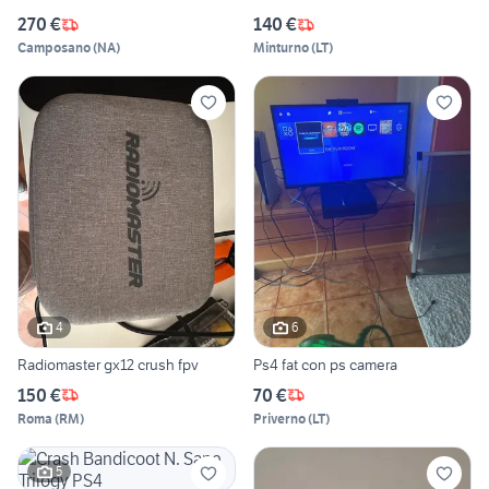
270 €
140 €
Camposano
(
NA
)
Minturno
(
LT
)
4
6
Radiomaster gx12 crush fpv
Ps4 fat con ps camera
150 €
70 €
Roma
(
RM
)
Priverno
(
LT
)
5