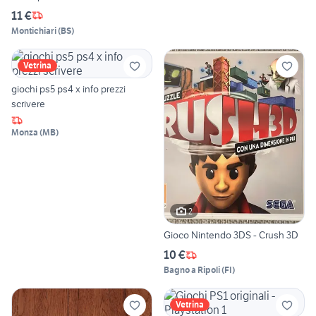
11 €
Montichiari
(
BS
)
Vetrina
giochi ps5 ps4 x info prezzi
scrivere
Monza
(
MB
)
2
Gioco Nintendo 3DS - Crush 3D
10 €
Bagno a Ripoli
(
FI
)
Vetrina