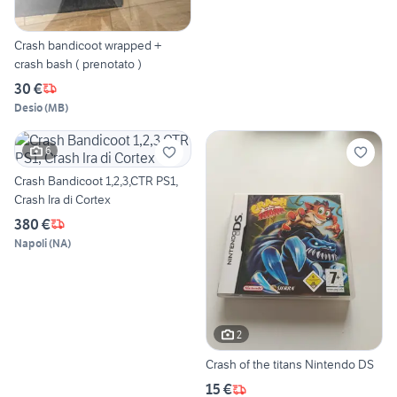
Crash bandicoot wrapped +
crash bash ( prenotato )
30 €
Desio
(
MB
)
6
Crash Bandicoot 1,2,3,CTR PS1,
Crash Ira di Cortex
380 €
Napoli
(
NA
)
2
Crash of the titans Nintendo DS
15 €