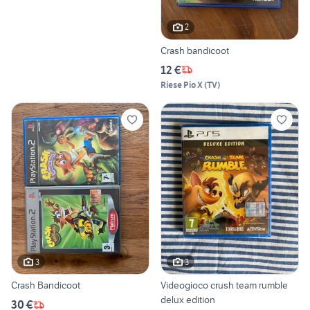
2
Crash bandicoot
12 €
Riese Pio X
(
TV
)
3
3
Crash Bandicoot
Videogioco crush team rumble
delux edition
30 €