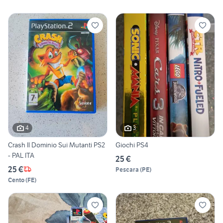
4
3
Crash Il Dominio Sui Mutanti PS2
Giochi PS4
- PAL ITA
25 €
25 €
Pescara
(
PE
)
Cento
(
FE
)