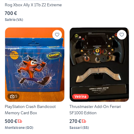
Rog Xbox Ally X 1Tb Z2 Extreme
700 €
Saltrio
(
VA
)
5
Vetrina
PlayStation Crash Bandicoot
Thrustmaster Add-On Ferrari
Memory Card Box
SF1000 Edition
500 €
270 €
Monfalcone
(
GO
)
Sassari
(
SS
)