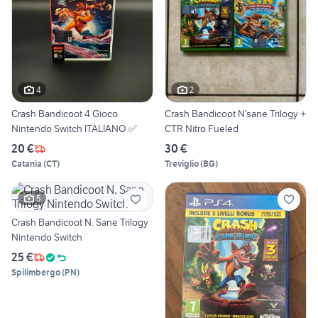
4
2
Crash Bandicoot 4 Gioco
Crash Bandicoot N’sane Trilogy +
Nintendo Switch ITALIANO ✅
CTR Nitro Fueled
20 €
30 €
Catania
(
CT
)
Treviglio
(
BG
)
5
Crash Bandicoot N. Sane Trilogy
Nintendo Switch
25 €
Spilimbergo
(
PN
)