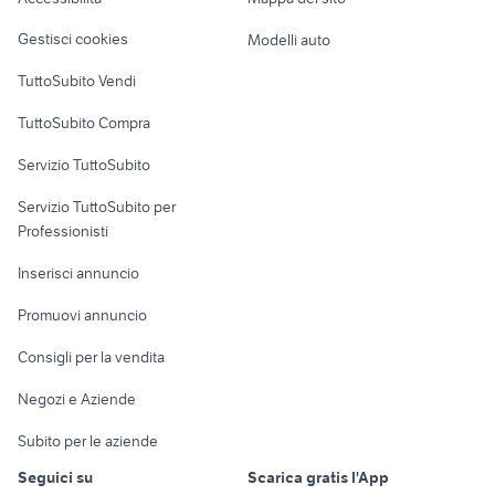
Loft, mansarde e
Veicoli commerciali
altro
Gestisci cookies
Modelli auto
Case vacanza
TuttoSubito Vendi
Uffici e Locali
TuttoSubito Compra
commerciali
Servizio TuttoSubito
elettronica
per la casa e la
sports e hobby
Servizio TuttoSubito per
persona
Informatica
Animali
Professionisti
Arredamento e
Console e
Accessori per
Casalinghi
Inserisci annuncio
Videogiochi
animali
Elettrodomestici
Promuovi annuncio
Audio/Video
Musica e Film
Giardino e Fai da te
Consigli per la vendita
Fotografia
Libri e Riviste
Abbigliamento e
Negozi e Aziende
Telefonia
Strumenti Musicali
Accessori
Subito per le aziende
Sports
Tutto per i bambini
Seguici su
Scarica gratis l'App
Biciclette