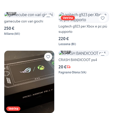
6
Vetrina
gamecube con vari giochi
Logitech g923 per Xbox e pc più
250 €
supporto
Milano
(
MI
)
220 €
Lessona
(
BI
)
3
CRASH BANDICOOT ps4
20 €
Fagnano Olona
(
VA
)
Vetrina