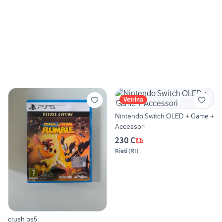
Vetrina
Nintendo Switch OLED + Game +
Accessori
230 €
Rieti
(
RI
)
crush ps5