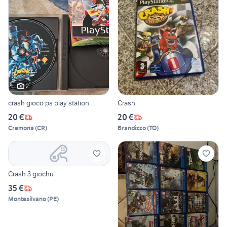
2
crash gioco ps play station
Crash
20 €
20 €
Cremona
(
CR
)
Brandizzo
(
TO
)
Crash 3 giochu
35 €
Montesilvano
(
PE
)