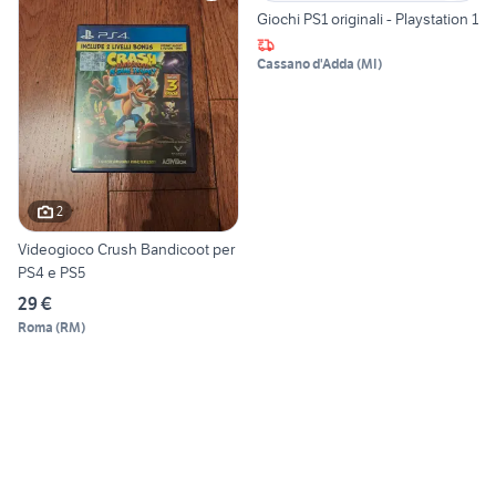
Giochi PS1 originali - Playstation 1
Cassano d'Adda
(
MI
)
2
Videogioco Crush Bandicoot per
PS4 e PS5
29 €
Roma
(
RM
)