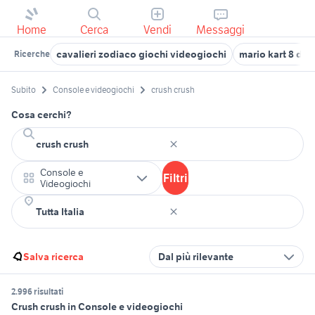
Home
Cerca
Vendi
Messaggi
cavalieri zodiaco giochi videogiochi
mario kart 8 del
Ricerche
Subito
Console e videogiochi
crush crush
Cosa cerchi?
Console e
Filtri
Videogiochi
Salva ricerca
Dal più rilevante
2.996 risultati
Crush crush in Console e videogiochi