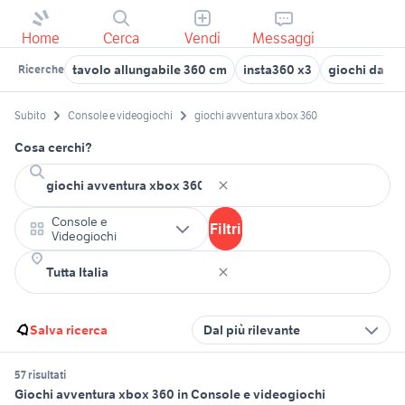
Home
Cerca
Vendi
Messaggi
tavolo allungabile 360 cm
insta360 x3
giochi da ta
Ricerche
Subito
Console e videogiochi
giochi avventura xbox 360
Cosa cerchi?
Console e
Filtri
Videogiochi
Salva ricerca
Dal più rilevante
57 risultati
Giochi avventura xbox 360 in Console e videogiochi