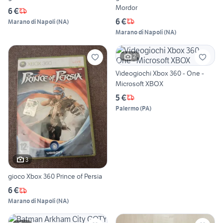
Mordor
6 €
6 €
Marano di Napoli
(
NA
)
Marano di Napoli
(
NA
)
2
Videogiochi Xbox 360 - One -
Microsoft XBOX
5 €
Palermo
(
PA
)
3
gioco Xbox 360 Prince of Persia
6 €
Marano di Napoli
(
NA
)