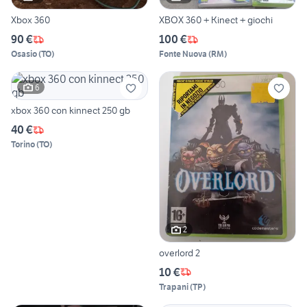
Xbox 360
XBOX 360 + Kinect + giochi
90 €
100 €
Osasio
(
TO
)
Fonte Nuova
(
RM
)
6
xbox 360 con kinnect 250 gb
40 €
Torino
(
TO
)
2
overlord 2
10 €
Trapani
(
TP
)