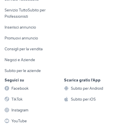
elettronica
per la casa e la
sports e hobby
Servizio TuttoSubito per
persona
Informatica
Animali
Professionisti
Arredamento e
Console e
Accessori per
Casalinghi
Inserisci annuncio
Videogiochi
animali
Elettrodomestici
Promuovi annuncio
Audio/Video
Musica e Film
Giardino e Fai da te
Consigli per la vendita
Fotografia
Libri e Riviste
Abbigliamento e
Negozi e Aziende
Telefonia
Strumenti Musicali
Accessori
Subito per le aziende
Sports
Tutto per i bambini
Seguici su
Scarica gratis l'App
Biciclette
Facebook
Subito per Android
Collezionismo
TikTok
Subito per iOS
Instagram
YouTube