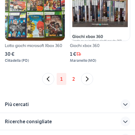
Lotto giochi microsoft Xbox 360
Giochi xbox 360
30 €
1 €
Cittadella
(
PD
)
Maranello
(
MO
)
1
2
Più cercati
Correlati
Richerche simili
Suggerimenti
Ricerche consigliate
xbox 360 giochi
xbox 360
controller nintendo
stock videogiochi
switch videogiochi
mercatino usato videogiochi
console usate
pes 6 ps2