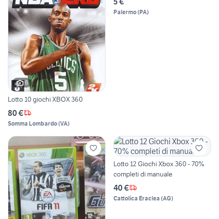
5 €
Palermo
(
PA
)
6
Lotto 10 giochi XBOX 360
80 €
Somma Lombardo
(
VA
)
Lotto 12 Giochi Xbox 360 - 70%
completi di manuale
40 €
Cattolica Eraclea
(
AG
)