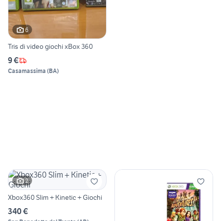
6
Tris di video giochi xBox 360
9 €
Casamassima
(
BA
)
2
Xbox360 Slim + Kinetic + Giochi
340 €