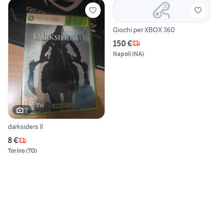
Giochi per XBOX 360
150 €
Napoli
(
NA
)
2
darksiders II
8 €
Torino
(
TO
)