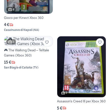
4
Gioco per Kinect Xbox 360
4 €
Casalnuovo di Napoli
(
NA
)
3
🎮 The Walking Dead – Telltale
Games (Xbox 360)
15 €
San Biagio di Callalta
(
TV
)
3
Assassin’s Creed III per Xbox 360
5 €