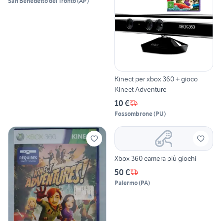
San Benedetto del Tronto
(
AP
)
Kinect per xbox 360 + gioco
Kinect Adventure
10 €
Fossombrone
(
PU
)
Xbox 360 camera più giochi
50 €
Palermo
(
PA
)