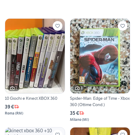
2
3
10 Giochi e Kinect XBOX 360
Spider-Man: Edge of Time - Xbox
360 (Ottime Cond.)
39 €
35 €
Roma
(
RM
)
Milano
(
MI
)