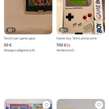
5
6
Giochi per game gear
Game boy Tetris prima serie
50 €
700 €
Ossago Lodigiano
(
LO
)
Verderio
(
LC
)