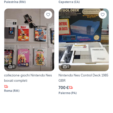
Palestrina
(
RM
)
Capoterra
(
CA
)
6
6
collezione giochi Nintendo Nes
Nintendo Nes Control Deck 1985
boxati completi
GBR
700 €
Roma
(
RM
)
Palermo
(
PA
)