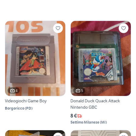
4
5
Videogiochi Game Boy
Donald Duck Quack Attack
Nintendo GBC
Borgoricco
(
PD
)
8 €
Settimo Milanese
(
MI
)