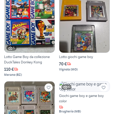
5
Lotto Game Boy da collezione
Lotto giochi game boy
DuckTales Donkey Kong
70 €
110 €
Vignola
(
MO
)
Merano
(
BZ
)
5
Giochi game boy e game boy
color
Brugherio
(
MB
)