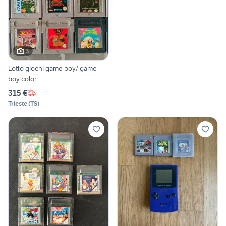
3
Lotto giochi game boy/ game
boy color
315 €
Trieste
(
TS
)