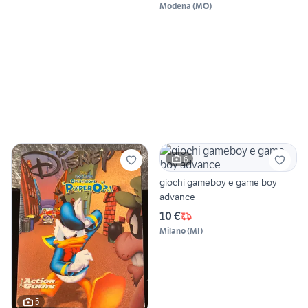
Modena
(
MO
)
6
giochi gameboy e game boy
advance
10 €
Milano
(
MI
)
5