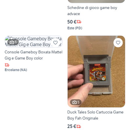
Schedine di gioco game boy
advace
50 €
Este
(
PD
)
5
Console Gameboy Boxata Mattel
Gig e Game Boy color
Ercolano
(
NA
)
5
Duck Tales Solo Cartuccia Game
Boy Fah Originale
25 €