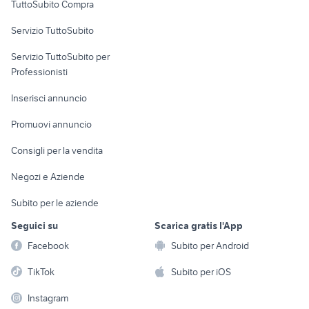
TuttoSubito Compra
commerciali
Servizio TuttoSubito
elettronica
per la casa e la
sports e hobby
Servizio TuttoSubito per
persona
Informatica
Animali
Professionisti
Arredamento e
Console e
Accessori per
Casalinghi
Inserisci annuncio
Videogiochi
animali
Elettrodomestici
Promuovi annuncio
Audio/Video
Musica e Film
Giardino e Fai da te
Consigli per la vendita
Fotografia
Libri e Riviste
Abbigliamento e
Negozi e Aziende
Telefonia
Strumenti Musicali
Accessori
Subito per le aziende
Sports
Tutto per i bambini
Seguici su
Scarica gratis l'App
Biciclette
Facebook
Subito per Android
Collezionismo
TikTok
Subito per iOS
Instagram