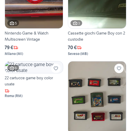
5
3
Nintendo Game & Watch
Cassette giochi Game Boy con 2
Multiscreen Vintage
custodie
79 €
70 €
Milano
(
MI
)
Seveso
(
MB
)
6
22 cartucce game boy color
usate
Roma
(
RM
)