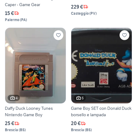
Caper - Game Gear
229 €
15 €
Casteggio
(
PV
)
Palermo
(
PA
)
4
6
Daffy Duck Looney Tunes
Game Boy SET con Donald Duck
Nintendo Game Boy
borsello e lampada
25 €
20 €
Brescia
(
BS
)
Brescia
(
BS
)