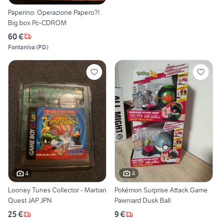
Paperino: Operazione Papero?!
Big box Pc-CDROM
60 €
Fontaniva
(
PD
)
4
4
Looney Tunes Collector - Martian
Pokémon Surprise Attack Game
Quest JAP JPN
Pawniard Dusk Ball
25 €
9 €