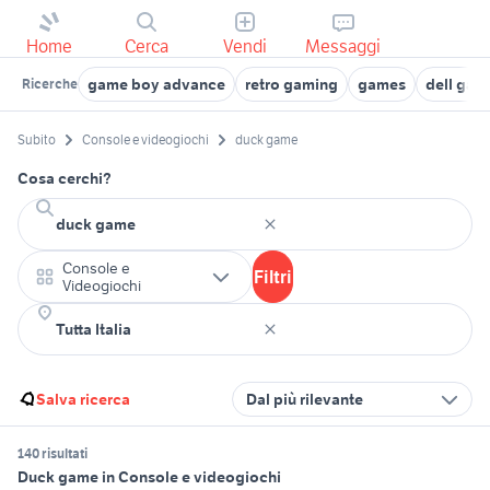
Home
Cerca
Vendi
Messaggi
game boy advance
retro gaming
games
dell gam
Ricerche
Subito
Console e videogiochi
duck game
Cosa cerchi?
Console e
Filtri
Videogiochi
Salva ricerca
Dal più rilevante
140 risultati
Duck game in Console e videogiochi