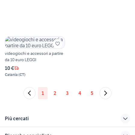
videogiochi e accessori a partire
da 10 euro LEGGI
10 €
Catania
(
CT
)
1
2
3
4
5
Più cercati
Correlati
Richerche simili
Suggerimenti