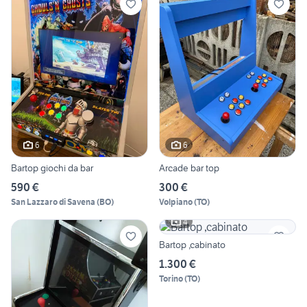
6
6
Bartop giochi da bar
Arcade bar top
590 €
300 €
San Lazzaro di Savena
(
BO
)
Volpiano
(
TO
)
4
Bartop ,cabinato
1.300 €
Torino
(
TO
)