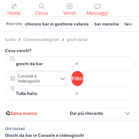
Home
Cerca
Vendi
Messaggi
chiosco bar in gestione catania
bar messina
tavoli
Ricerche
Subito
Console e videogiochi
giochi da bar
Cosa cerchi?
Console e
Filtri
Videogiochi
Salva ricerca
Dal più rilevante
184 risultati
Giochi da bar in Console e videogiochi