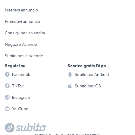
Arredamento e
Console e
Accessori per
Casalinghi
Inserisci annuncio
Videogiochi
animali
Elettrodomestici
Promuovi annuncio
Audio/Video
Musica e Film
Giardino e Fai da te
Consigli per la vendita
Fotografia
Libri e Riviste
Abbigliamento e
Negozi e Aziende
Telefonia
Strumenti Musicali
Accessori
Subito per le aziende
Sports
Tutto per i bambini
Seguici su
Scarica gratis l'App
Biciclette
Facebook
Subito per Android
Collezionismo
TikTok
Subito per iOS
Instagram
YouTube