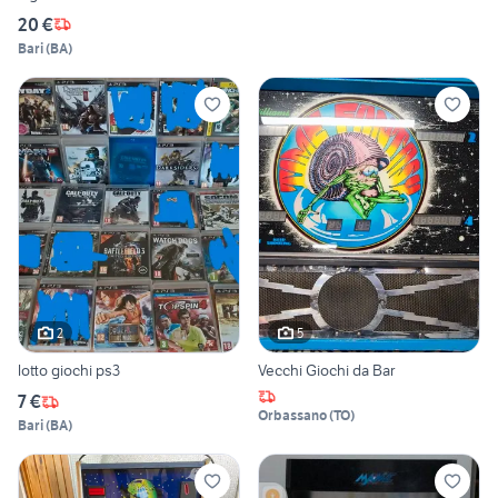
20 €
Bari
(
BA
)
2
5
lotto giochi ps3
Vecchi Giochi da Bar
7 €
Orbassano
(
TO
)
Bari
(
BA
)