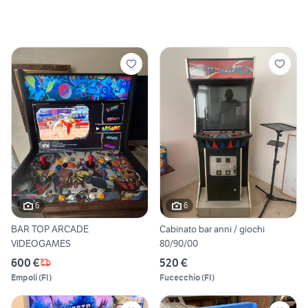
6
6
BAR TOP ARCADE
Cabinato bar anni / giochi
VIDEOGAMES
80/90/00
600 €
520 €
Empoli
(
FI
)
Fucecchio
(
FI
)