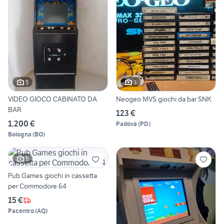
5
3
VIDEO GIOCO CABINATO DA
Neogeo MVS giochi da bar SNK
BAR
123 €
1.200 €
Padova
(
PD
)
Bologna
(
BO
)
5
Pub Games giochi in cassetta
per Commodore 64
15 €
Pacentro
(
AQ
)