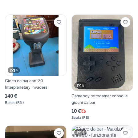
4
Gioco da bar anni 80
5
Interplanetary Invaders
140 €
Gameboy retrogamer consolle
giochi da bar
Rimini
(
RN
)
10 €
Scafa
(
PE
)
4