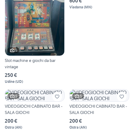
600 €
Viadana
(
MN
)
6
Slot machine e giochi da bar
vintage
250 €
Udine
(
UD
)
5
5
VIDEOGIOCHI CABINATO BAR -
VIDEOGIOCHI CABINATO BAR -
SALA GIOCHI
SALA GIOCHI
200 €
200 €
Ostra
(
AN
)
Ostra
(
AN
)