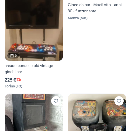
Gioco da bar - MaxiLotto - anni
90 - funzionante
Monza
(
MB
)
5
arcade consolle old vintage
giochi bar
225 €
Torino
(
TO
)