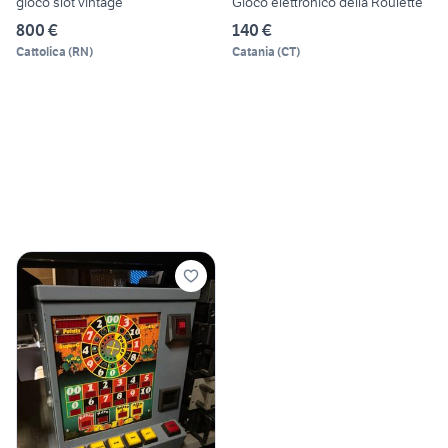
gioco slot vintage
Gioco elettronico della Roulette
800 €
140 €
Cattolica
(
RN
)
Catania
(
CT
)