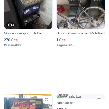
4
2
Mobile videogiochi da bar
Gioco cabinato da bar “MotoRaid
270 €
1 €
Cassino
(
FR
)
Ragusa
(
RG
)
6
cabinato bar