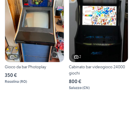
2
2
Gioco da bar Photoplay
Cabinato bar videogioco 24000
giochi
350 €
800 €
Rosolina
(
RO
)
Saluzzo
(
CN
)