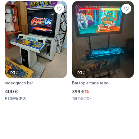
2
2
videogioco bar
Bar top arcade retro
400 €
399 €
Padova
(
PD
)
Torino
(
TO
)