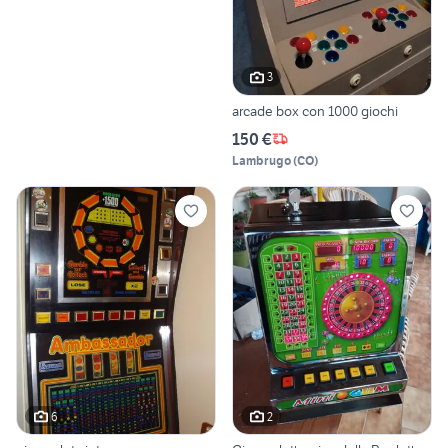
3
arcade box con 1000 giochi
150 €
Lambrugo
(
CO
)
6
2