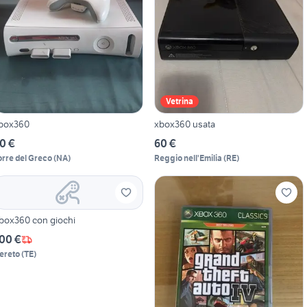
Vetrina
box360
xbox360 usata
0 €
60 €
orre del Greco
(
NA
)
Reggio nell'Emilia
(
RE
)
box360 con giochi
00 €
ereto
(
TE
)