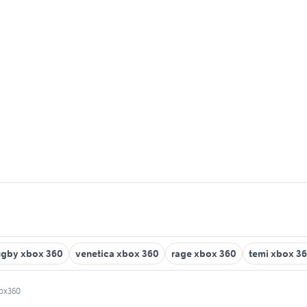
ugby xbox 360
venetica xbox 360
rage xbox 360
temi xbox 3
box360