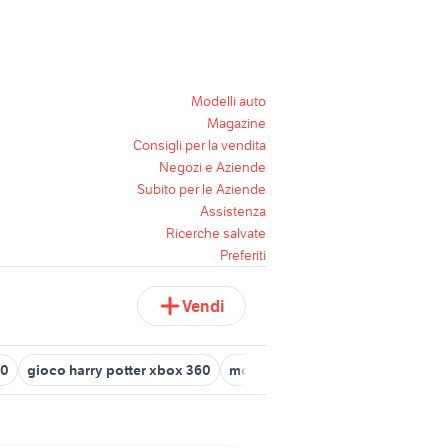
Modelli auto
Magazine
Consigli per la vendita
Negozi e Aziende
Subito per le Aziende
Assistenza
Ricerche salvate
Preferiti
Vendi
60
gioco harry potter xbox 360
monopoly xbox 360
bayonetta