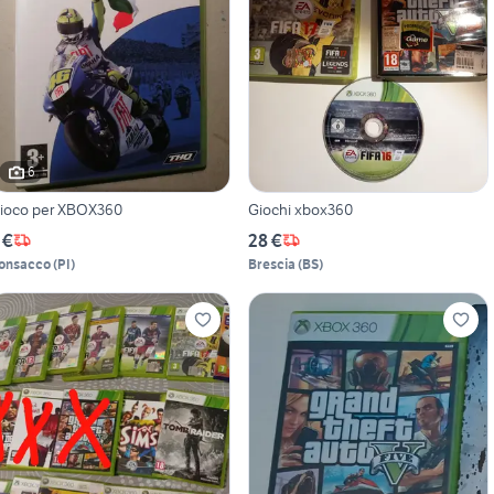
6
ioco per XBOX360
Giochi xbox360
 €
28 €
onsacco
(
PI
)
Brescia
(
BS
)