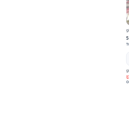
g
5
T
g
O