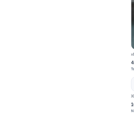
x
4
T
X
1
N