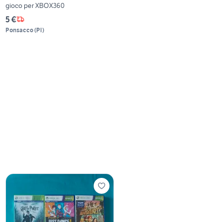
gioco per XBOX360
5 €
Ponsacco
(
PI
)