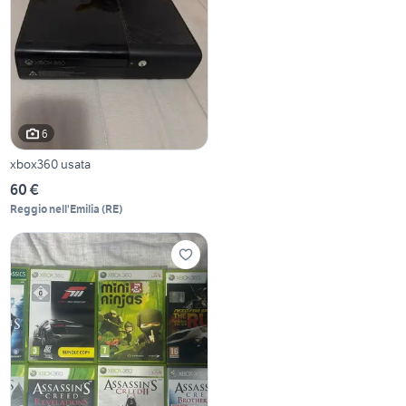
6
xbox360 usata
60 €
Reggio nell'Emilia
(
RE
)