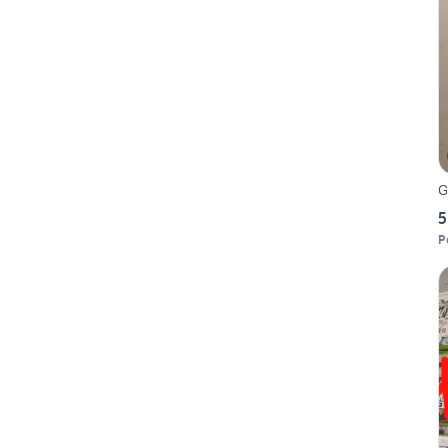
G
5
P