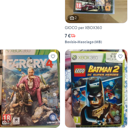
2
GIOCO per XBOX360
7 €
Bovisio-Masciago
(
MB
)
2