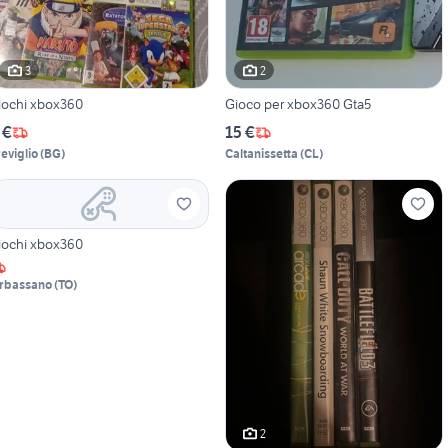
3
2
iochi xbox360
Gioco per xbox360 Gta5
 €
15 €
reviglio
(
BG
)
Caltanissetta
(
CL
)
iochi xbox360
rbassano
(
TO
)
2