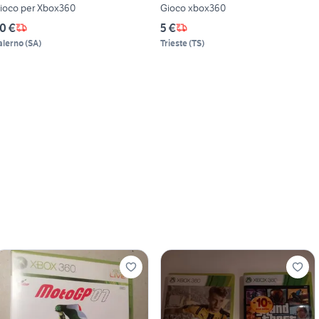
ioco per Xbox360
Gioco xbox360
0 €
5 €
alerno
(
SA
)
Trieste
(
TS
)