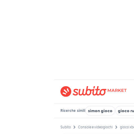
simon gioco
gioco r
Ricerche
simili
Subito
Console e videogiochi
gioco x