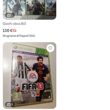
2
Giochi xbox360
130 €
Mugnano di Napoli
(
NA
)
6