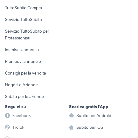
Uffici e Locali
TuttoSubito Compra
commerciali
Servizio TuttoSubito
elettronica
per la casa e la
sports e hobby
Servizio TuttoSubito per
persona
Informatica
Animali
Professionisti
Arredamento e
Console e
Accessori per
Casalinghi
Inserisci annuncio
Videogiochi
animali
Elettrodomestici
Promuovi annuncio
Audio/Video
Musica e Film
Giardino e Fai da te
Consigli per la vendita
Fotografia
Libri e Riviste
Abbigliamento e
Negozi e Aziende
Telefonia
Strumenti Musicali
Accessori
Subito per le aziende
Sports
Tutto per i bambini
Seguici su
Scarica gratis l'App
Biciclette
Facebook
Subito per Android
Collezionismo
TikTok
Subito per iOS