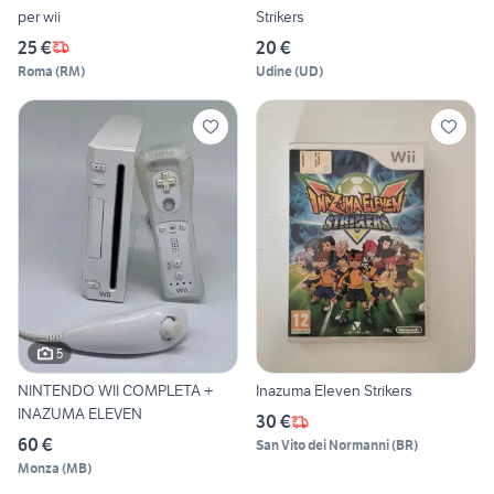
per wii
Strikers
25 €
20 €
Roma
(
RM
)
Udine
(
UD
)
5
NINTENDO WII COMPLETA +
Inazuma Eleven Strikers
INAZUMA ELEVEN
30 €
60 €
San Vito dei Normanni
(
BR
)
Monza
(
MB
)