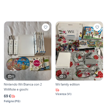
6
5
Nintendo Wii Bianca con 2
Wii family edition
WiiMote e giochi
Vicenza
(
VI
)
69 €
Foligno
(
PG
)