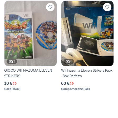
2
6
GIOCO WII INAZUMA ELEVEN
Wii Inazuma Eleven Strikers Pack
STRIKERS
-Box Perfetto
10 €
60 €
Carpi
(
MO
)
Campomorone
(
GE
)