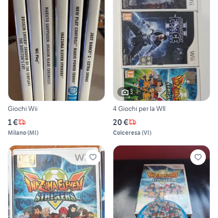
3
Giochi Wii
4 Giochi per la WII
1 €
20 €
Milano
(
MI
)
Colceresa
(
VI
)