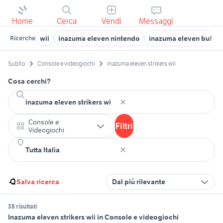
Home
Cerca
Vendi
Messaggi
wii
inazuma eleven nintendo
inazuma eleven bufera
Ricerche
Subito
Console e videogiochi
inazuma eleven strikers wii
Cosa cerchi?
Console e
Filtri
Videogiochi
Salva ricerca
Dal più rilevante
38 risultati
Inazuma eleven strikers wii in Console e videogiochi