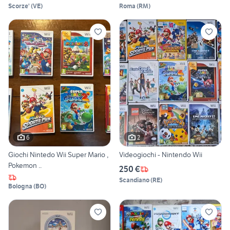
Scorze'
(
VE
)
Roma
(
RM
)
6
2
Giochi Nintedo Wii Super Mario ,
Videogiochi - Nintendo Wii
Pokemon ..
250 €
Scandiano
(
RE
)
Bologna
(
BO
)