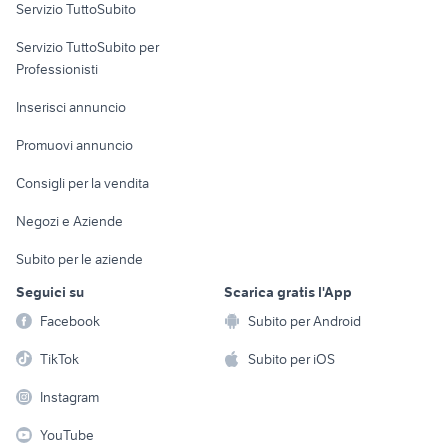
Servizio TuttoSubito
elettronica
per la casa e la
sports e hobby
Servizio TuttoSubito per
persona
Informatica
Animali
Professionisti
Arredamento e
Console e
Accessori per
Casalinghi
Inserisci annuncio
Videogiochi
animali
Elettrodomestici
Promuovi annuncio
Audio/Video
Musica e Film
Giardino e Fai da te
Consigli per la vendita
Fotografia
Libri e Riviste
Abbigliamento e
Negozi e Aziende
Telefonia
Strumenti Musicali
Accessori
Subito per le aziende
Sports
Tutto per i bambini
Seguici su
Scarica gratis l'App
Biciclette
Facebook
Subito per Android
Collezionismo
TikTok
Subito per iOS
Instagram
YouTube