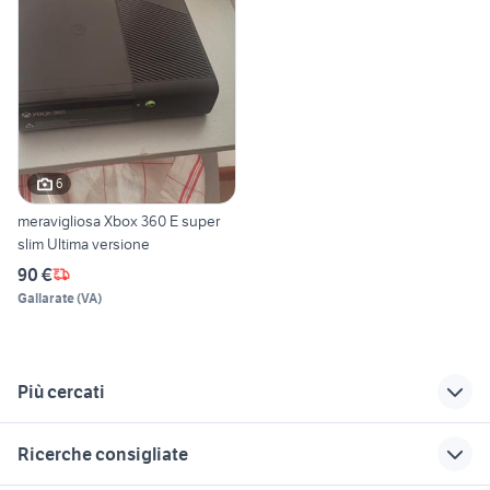
6
meravigliosa Xbox 360 E super
slim Ultima versione
90 €
Gallarate
(
VA
)
Più cercati
Correlati
Richerche simili
Suggerimenti
Ricerche consigliate
lettore xbox one
xbox one asta
mario kart 8 deluxe