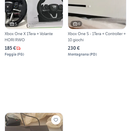
5
6
Xbox One X 1Tera + Volante
Xbox One S - 1Tera + Controller +
HORI RWO
10 giochi
185 €
230 €
Foggia
(
FG
)
Montagnana
(
PD
)