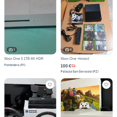
3
4
Xbox One S 1TB 4K HDR
Xbox One +kinect
Pontedera
(
PI
)
100 €
Palazzo San Gervasio
(
PZ
)