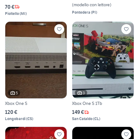
(modello con lettore)
70 €
Pontedera
(
PI
)
Pioltello
(
MI
)
5
3
Xbox One S
Xbox One S 1Tb
120 €
149 €
Longobardi
(
CS
)
San Cataldo
(
CL
)