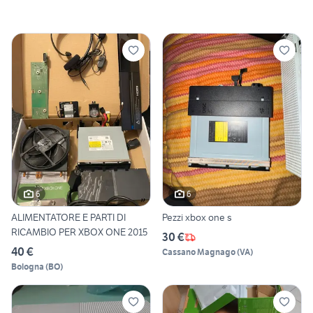
6
6
ALIMENTATORE E PARTI DI
Pezzi xbox one s
RICAMBIO PER XBOX ONE 2015
30 €
40 €
Cassano Magnago
(
VA
)
Bologna
(
BO
)