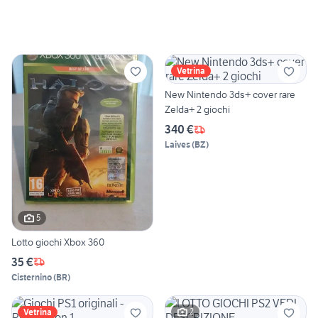
Vetrina
New Nintendo 3ds+ cover rare
Zelda+ 2 giochi
340 €
Laives
(
BZ
)
5
Lotto giochi Xbox 360
35 €
Cisternino
(
BR
)
2
Vetrina