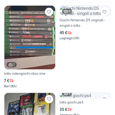
3
Giochi Nintendo DS originali -
singoli o lotto
45 €
Legnago
(
VR
)
2
lotto videogiochi xbox one
7 €
Bari
(
BA
)
3
lotto giochi ps4
35 €
Altamura
(
BA
)