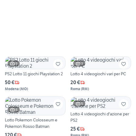
5
3
PS2 Lotto 11 giochi Playstation 2
Lotto 4 videogiochi vari per PC
50 €
20 €
Modena
(
MO
)
Roma
(
RM
)
5
6
Lotto 4 videogiochi d'azione per
Lotto Pokemon Colosseum e
PS2
Pokemon Rosso Batman
25 €
120 €
Roma
(
RM
)