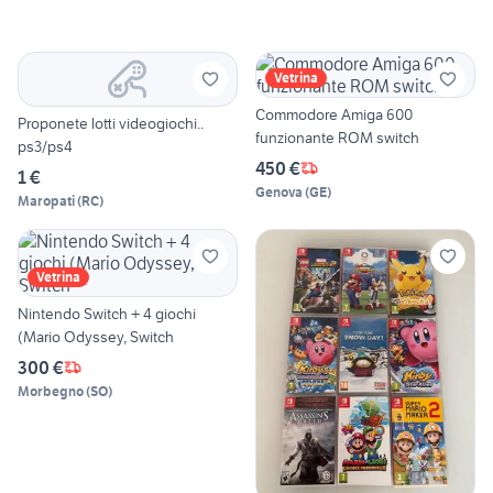
Vetrina
Commodore Amiga 600
Proponete lotti videogiochi..
funzionante ROM switch
ps3/ps4
450 €
1 €
Genova
(
GE
)
Maropati
(
RC
)
Vetrina
Nintendo Switch + 4 giochi
(Mario Odyssey, Switch
300 €
Morbegno
(
SO
)