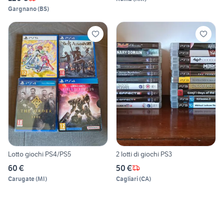
Gargnano
(
BS
)
Lotto giochi PS4/PS5
2 lotti di giochi PS3
60 €
50 €
Carugate
(
MI
)
Cagliari
(
CA
)