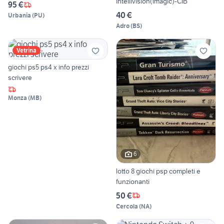
Intellivision(Imagic)-CIB
95 €
40 €
Urbania
(
PU
)
Adro
(
BS
)
Vetrina
giochi ps5 ps4 x info prezzi
scrivere
Monza
(
MB
)
6
lotto 8 giochi psp completi e
funzionanti
50 €
Cercola
(
NA
)