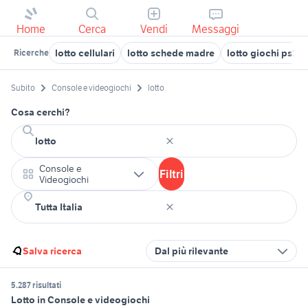
Home
Cerca
Vendi
Messaggi
lotto cellulari
lotto schede madre
lotto giochi ps1
Ricerche
Subito
Console e videogiochi
lotto
Cosa cerchi?
Console e
Filtri
Videogiochi
Salva ricerca
Dal più rilevante
5.287 risultati
Lotto in Console e videogiochi