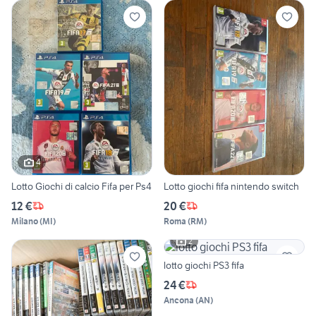
4
Lotto Giochi di calcio Fifa per Ps4
Lotto giochi fifa nintendo switch
12 €
20 €
Milano
(
MI
)
Roma
(
RM
)
2
lotto giochi PS3 fifa
24 €
Ancona
(
AN
)