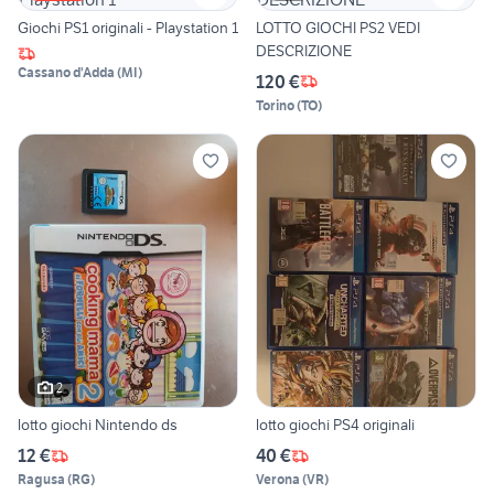
Giochi PS1 originali - Playstation 1
LOTTO GIOCHI PS2 VEDI
DESCRIZIONE
Cassano d'Adda
(
MI
)
120 €
Torino
(
TO
)
2
lotto giochi Nintendo ds
lotto giochi PS4 originali
12 €
40 €
Ragusa
(
RG
)
Verona
(
VR
)