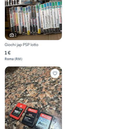
2
Giochi jap PSP lotto
1 €
Roma
(
RM
)