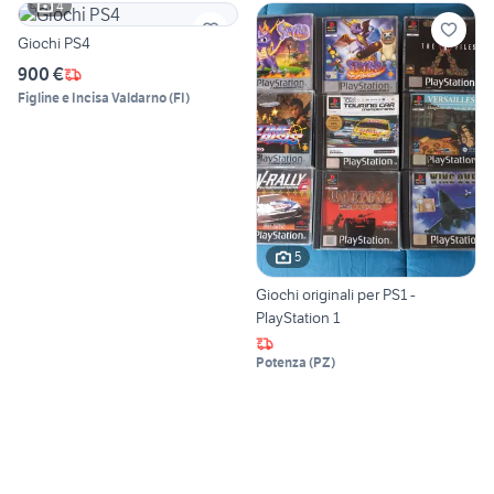
4
Giochi PS4
900 €
Figline e Incisa Valdarno
(
FI
)
5
Giochi originali per PS1 -
PlayStation 1
Potenza
(
PZ
)