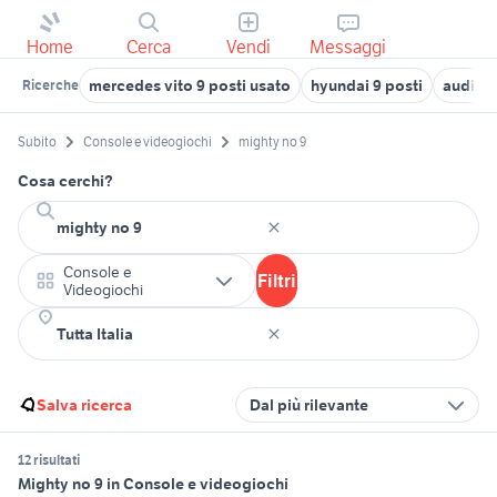
Home
Cerca
Vendi
Messaggi
mercedes vito 9 posti usato
hyundai 9 posti
audi a 
Ricerche
Subito
Console e videogiochi
mighty no 9
Cosa cerchi?
Console e
Filtri
Videogiochi
Salva ricerca
Dal più rilevante
12 risultati
Mighty no 9 in Console e videogiochi