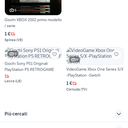
6
Giochi XBOX 2002 primo modello
/ serie
1 €
Spinea
(
VE
)
6
6
Giochi Sony PS1 Originali
VideoGame Xbox One Series S/X
PlayStation PS RETROGAME
-PlayStation -Switch
Lecce
(
LE
)
1 €
Cornuda
(
TV
)
Più cercati
Correlati
Richerche simili
Suggerimenti