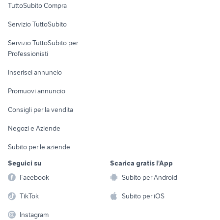
TuttoSubito Compra
commerciali
Servizio TuttoSubito
elettronica
per la casa e la
sports e hobby
Servizio TuttoSubito per
persona
Informatica
Animali
Professionisti
Arredamento e
Console e
Accessori per
Casalinghi
Inserisci annuncio
Videogiochi
animali
Elettrodomestici
Promuovi annuncio
Audio/Video
Musica e Film
Giardino e Fai da te
Consigli per la vendita
Fotografia
Libri e Riviste
Abbigliamento e
Negozi e Aziende
Telefonia
Strumenti Musicali
Accessori
Subito per le aziende
Sports
Tutto per i bambini
Seguici su
Scarica gratis l'App
Biciclette
Facebook
Subito per Android
Collezionismo
TikTok
Subito per iOS
Instagram