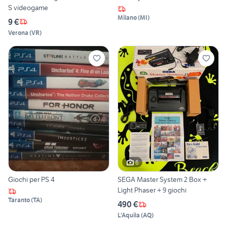
S videogame
Milano
(
MI
)
9 €
Verona
(
VR
)
6
Giochi per PS 4
SEGA Master System 2 Box +
Light Phaser + 9 giochi
Taranto
(
TA
)
490 €
L'Aquila
(
AQ
)