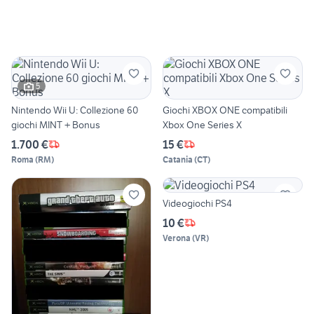
5
Nintendo Wii U: Collezione 60
Giochi XBOX ONE compatibili
giochi MINT + Bonus
Xbox One Series X
1.700 €
15 €
Roma
(
RM
)
Catania
(
CT
)
Videogiochi PS4
10 €
Verona
(
VR
)