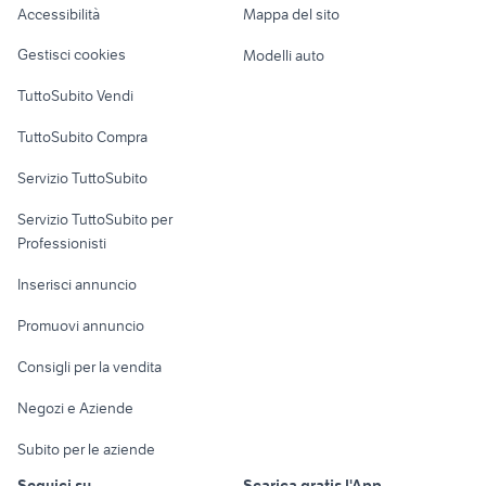
Accessibilità
Mappa del sito
Loft, mansarde e
Veicoli commerciali
altro
Gestisci cookies
Modelli auto
Case vacanza
TuttoSubito Vendi
Uffici e Locali
TuttoSubito Compra
commerciali
Servizio TuttoSubito
elettronica
per la casa e la
sports e hobby
Servizio TuttoSubito per
persona
Informatica
Animali
Professionisti
Arredamento e
Console e
Accessori per
Casalinghi
Inserisci annuncio
Videogiochi
animali
Elettrodomestici
Promuovi annuncio
Audio/Video
Musica e Film
Giardino e Fai da te
Consigli per la vendita
Fotografia
Libri e Riviste
Abbigliamento e
Negozi e Aziende
Telefonia
Strumenti Musicali
Accessori
Subito per le aziende
Sports
Tutto per i bambini
Seguici su
Scarica gratis l'App