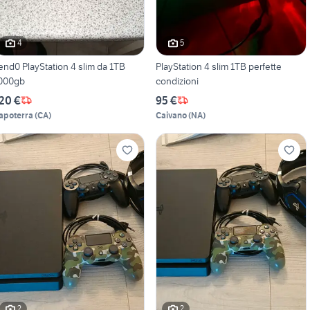
4
5
end0 PlayStation 4 slim da 1TB
PlayStation 4 slim 1TB perfette
000gb
condizioni
20 €
95 €
apoterra
(
CA
)
Caivano
(
NA
)
2
2