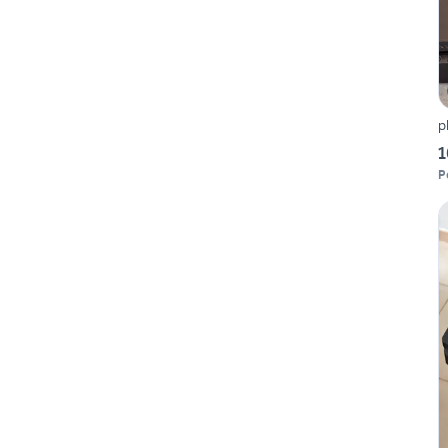
p
1
P