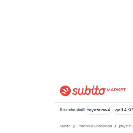
toyota rav4
golf 4 r3
Ricerche
simili
Subito
Console e videogiochi
playstati