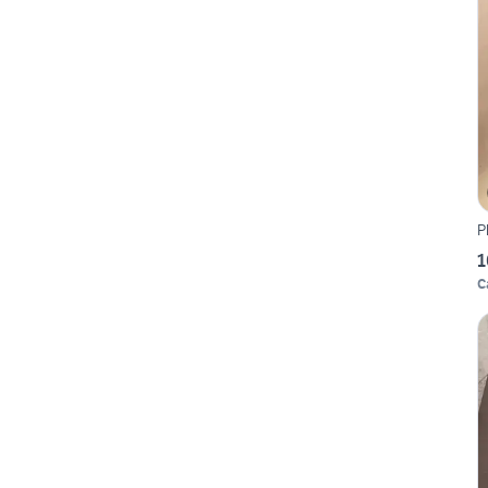
P
1
C