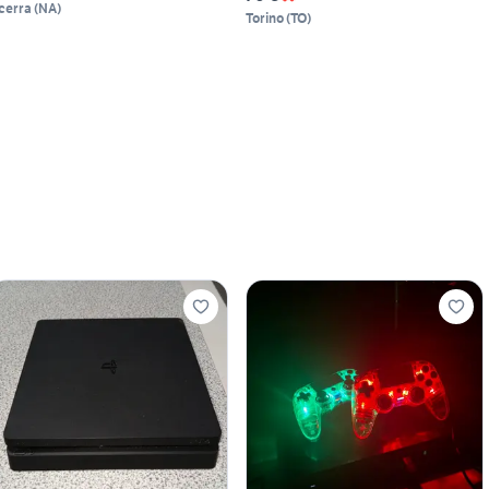
cerra
(
NA
)
Torino
(
TO
)