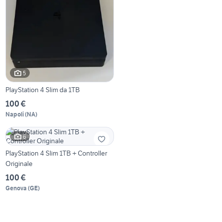
5
PlayStation 4 Slim da 1TB
100 €
Napoli
(
NA
)
6
PlayStation 4 Slim 1TB + Controller
Originale
100 €
Genova
(
GE
)