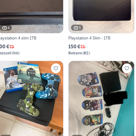
4
5
laystation 4 slim 1TB
Playstation 4 Slim - 1TB
00 €
150 €
ozzuoli
(
NA
)
Bolzano
(
BZ
)