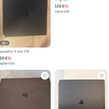
130 €
Lecce
(
LE
)
2
laystation 4 slim 1TB
00 €
agliari
(
CA
)