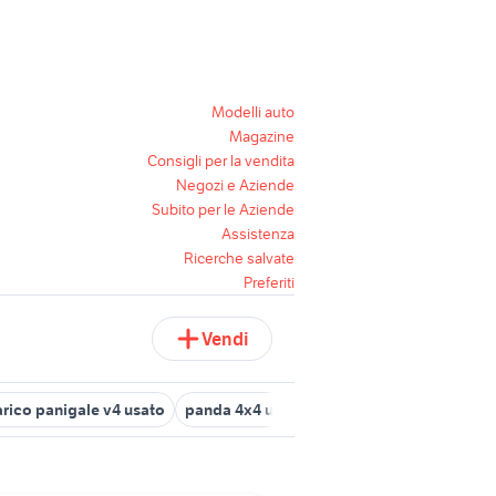
Modelli auto
Magazine
Consigli per la vendita
Negozi e Aziende
Subito per le Aziende
Assistenza
Ricerche salvate
Preferiti
Vendi
arico panigale v4 usato
panda 4x4 usata chieti
bonetti usato 4x