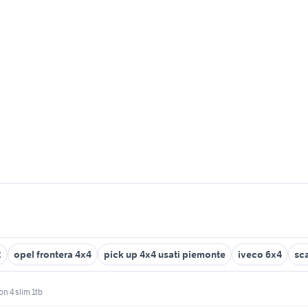
2
opel frontera 4x4
pick up 4x4 usati piemonte
iveco 6x4
sc
on 4 slim 1tb