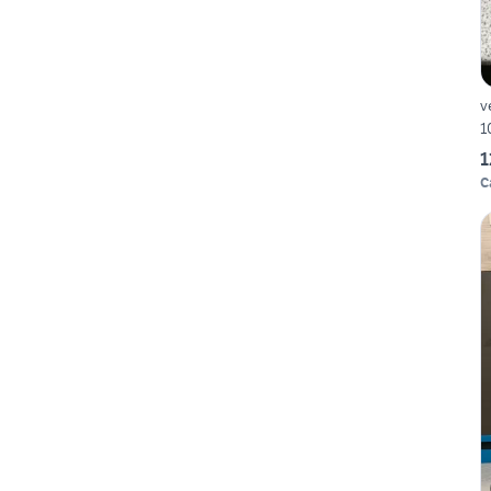
v
1
1
C