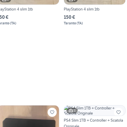
layStation 4 slim 1tb
PlayStation 4 slim 1tb
50 €
150 €
aranto
(
TA
)
Taranto
(
TA
)
3
PS4 Slim 1TB + Controller + Scatola
Originale