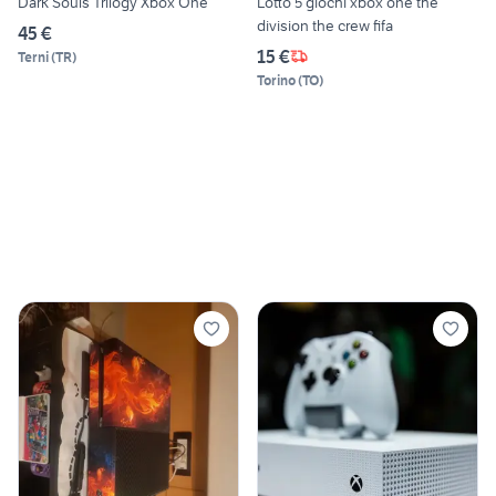
Dark Souls Trilogy Xbox One
Lotto 5 giochi xbox one the
division the crew fifa
45 €
15 €
Terni
(
TR
)
Torino
(
TO
)