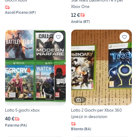
Xbox One
Ascoli Piceno
(
AP
)
12 €
Andria
(
BT
)
3
Lotto 5 giochi xbox
Lotto 2 Giochi per Xbox 360
(prezzi in descrizion
40 €
Palermo
(
PA
)
Bitonto
(
BA
)