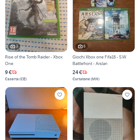
3
6
Rise of the Tomb Raider - Xbox
Giochi Xbox one Fifa18 - S.W.
One
Battlefront - Arslan
9 €
24 €
Caserta
(
CE
)
Curtatone
(
MN
)