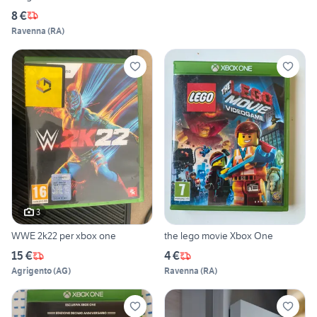
8 €
Ravenna
(
RA
)
3
WWE 2k22 per xbox one
the lego movie Xbox One
15 €
4 €
Agrigento
(
AG
)
Ravenna
(
RA
)