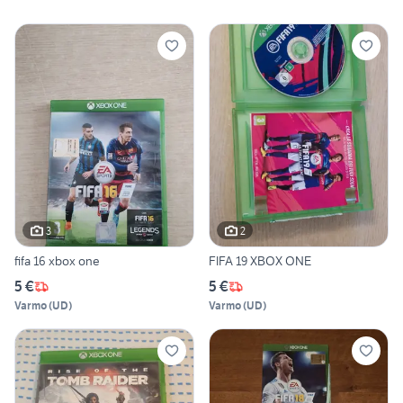
3
2
fifa 16 xbox one
FIFA 19 XBOX ONE
5 €
5 €
Varmo
(
UD
)
Varmo
(
UD
)