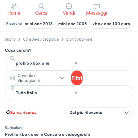
Home
Cerca
Vendi
Messaggi
mini one 2018
mini one 2005
xbox one 100 euro
i
Ricerche
Subito
Console e videogiochi
profilo xbox one
Cosa cerchi?
Console e
Filtri
Videogiochi
Salva ricerca
Dal più rilevante
51 risultati
Profilo xbox one in Console e videogiochi