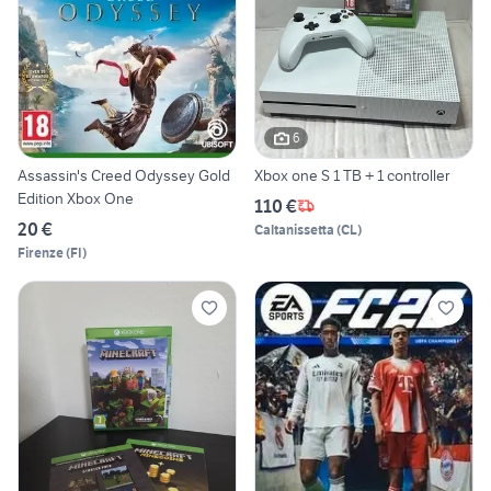
6
Assassin's Creed Odyssey Gold
Xbox one S 1 TB + 1 controller
Edition Xbox One
110 €
20 €
Caltanissetta
(
CL
)
Firenze
(
FI
)