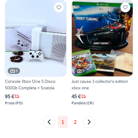
6
5
Console Xbox One S Disco
Just cause 3 collector's edition
500Gb Completa + Scatola
xbox one
95 €
45 €
Prato
(
PO
)
Pandino
(
CR
)
1
2