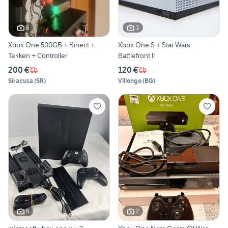
6
3
Xbox One 500GB + Kinect +
Xbox One S + Star Wars
Tekken + Controller
Battlefront II
200 €
120 €
Siracusa
(
SR
)
Villongo
(
BG
)
6
2