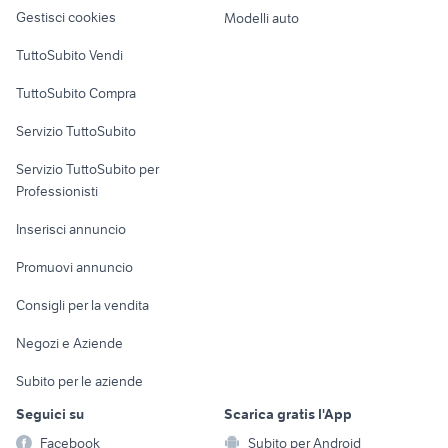
altro
Gestisci cookies
Modelli auto
Case vacanza
TuttoSubito Vendi
Uffici e Locali
TuttoSubito Compra
commerciali
Servizio TuttoSubito
elettronica
per la casa e la
sports e hobby
Servizio TuttoSubito per
persona
Informatica
Animali
Professionisti
Arredamento e
Console e
Accessori per
Casalinghi
Inserisci annuncio
Videogiochi
animali
Elettrodomestici
Promuovi annuncio
Audio/Video
Musica e Film
Giardino e Fai da te
Consigli per la vendita
Fotografia
Libri e Riviste
Abbigliamento e
Negozi e Aziende
Telefonia
Strumenti Musicali
Accessori
Subito per le aziende
Sports
Tutto per i bambini
Seguici su
Scarica gratis l'App
Biciclette
Facebook
Subito per Android