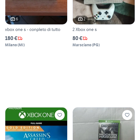
6
2
xbox one s - conpleto di tutto
2 Xbox one s
180 €
80 €
Milano
(
MI
)
Marsciano
(
PG
)