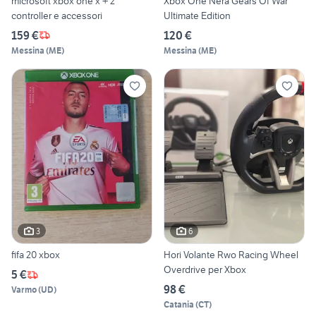
microsoft xbox one x + 2
Xbox One Nera Gears Of War
controller e accessori
Ultimate Edition
159 €
120 €
Messina
(
ME
)
Messina
(
ME
)
3
6
fifa 20 xbox
Hori Volante Rwo Racing Wheel
Overdrive per Xbox
5 €
98 €
Varmo
(
UD
)
Catania
(
CT
)