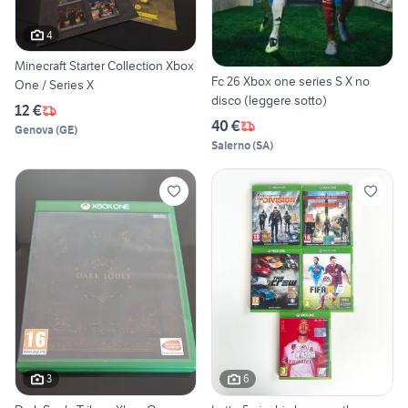
4
Minecraft Starter Collection Xbox
Fc 26 Xbox one series S X no
One / Series X
disco (leggere sotto)
12 €
40 €
Genova
(
GE
)
Salerno
(
SA
)
3
6