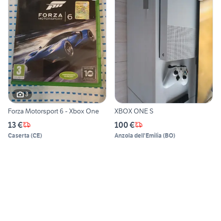
3
Forza Motorsport 6 - Xbox One
XBOX ONE S
13 €
100 €
Caserta
(
CE
)
Anzola dell'Emilia
(
BO
)