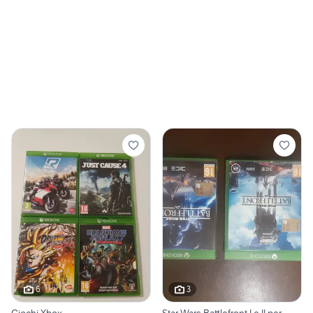
6
3
Giochi Xbox
Star Wars Battlefront I e II per