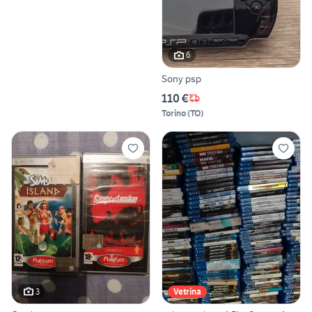
6
Sony psp
110 €
Torino
(
TO
)
3
Vetrina