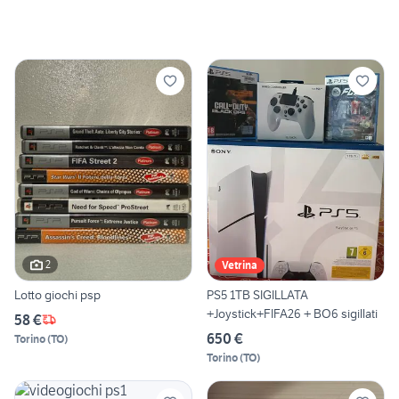
2
Vetrina
Lotto giochi psp
PS5 1TB SIGILLATA
+Joystick+FIFA26 + BO6 sigillati
58 €
650 €
Torino
(
TO
)
Torino
(
TO
)