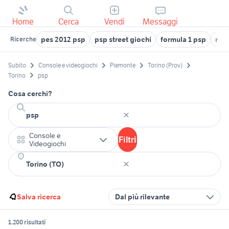
Home
Cerca
Vendi
Messaggi
pes 2012 psp
psp street giochi
formula 1 psp
ric
Ricerche
Subito
Console e videogiochi
Piemonte
Torino (Prov)
Torino
psp
Cosa cerchi?
Console e
Filtri
Videogiochi
Salva ricerca
Dal più rilevante
1.200 risultati