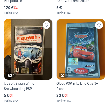
Psp portatile
PSP - Geronimo Stilton
120 €
5 €
Torino
(
TO
)
Torino
(
TO
)
2
3
Ubisoft Shaun White
Gioco PSP in italiano Cars 3+
Snowboarding PSP
Pixar
5 €
20 €
Torino
(
TO
)
Torino
(
TO
)