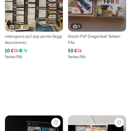
13
4
videogioco ps2 psp psvita (leggi
Giochi PsP Dragonball Tekken
descrizione)
Fifa
10 €
50 €
Torino
(
TO
)
Torino
(
TO
)