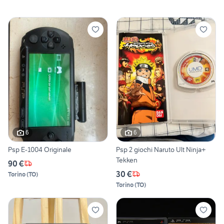
6
6
Psp E-1004 Originale
Psp 2 giochi Naruto Ult Ninja+
Tekken
90 €
30 €
Torino
(
TO
)
Torino
(
TO
)