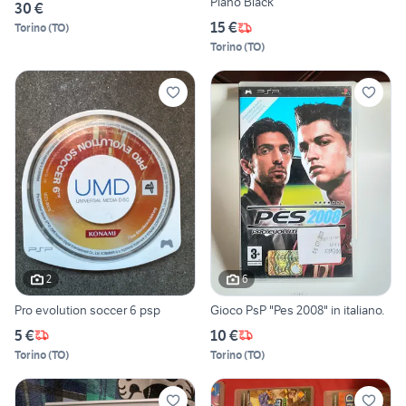
Piano Black
30 €
15 €
Torino
(
TO
)
Torino
(
TO
)
2
6
Pro evolution soccer 6 psp
Gioco PsP "Pes 2008" in italiano.
5 €
10 €
Torino
(
TO
)
Torino
(
TO
)