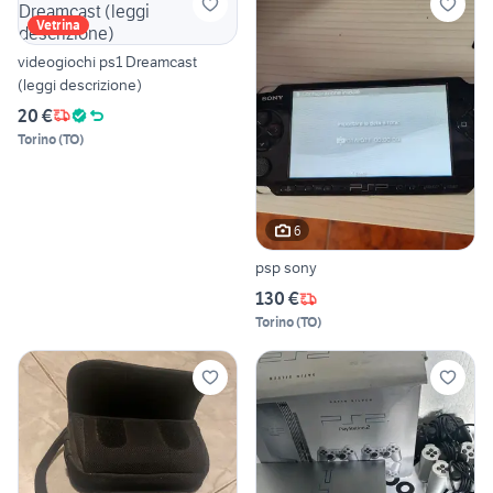
Vetrina
videogiochi ps1 Dreamcast
(leggi descrizione)
20 €
Torino
(
TO
)
6
psp sony
130 €
Torino
(
TO
)