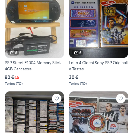
6
6
PSP Street E1004 Memory Stick
Lotto 4 Giochi Sony PSP Originali
4GB Caricatore
e Testati
90 €
20 €
Torino
(
TO
)
Torino
(
TO
)