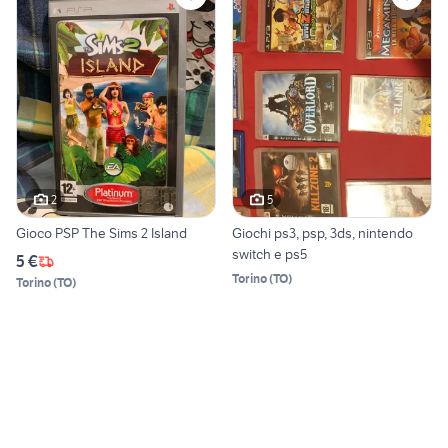
2
5
Gioco PSP The Sims 2 Island
Giochi ps3, psp, 3ds, nintendo
switch e ps5
5 €
Torino
(
TO
)
Torino
(
TO
)