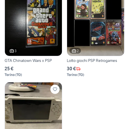
3
2
GTA Chinatown Wars x PSP
Lotto giochi PSP Retrogames
25 €
30 €
Torino
(
TO
)
Torino
(
TO
)