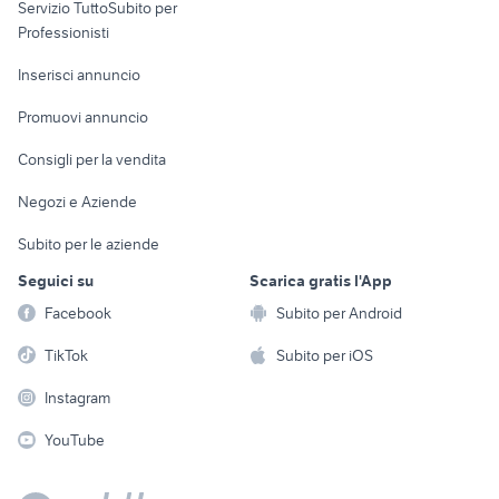
Servizio TuttoSubito per
persona
Informatica
Animali
Professionisti
Arredamento e
Console e
Accessori per
Casalinghi
Inserisci annuncio
Videogiochi
animali
Elettrodomestici
Promuovi annuncio
Audio/Video
Musica e Film
Giardino e Fai da te
Consigli per la vendita
Fotografia
Libri e Riviste
Abbigliamento e
Negozi e Aziende
Telefonia
Strumenti Musicali
Accessori
Subito per le aziende
Sports
Tutto per i bambini
Seguici su
Scarica gratis l'App
Biciclette
Facebook
Subito per Android
Collezionismo
TikTok
Subito per iOS
Instagram
YouTube