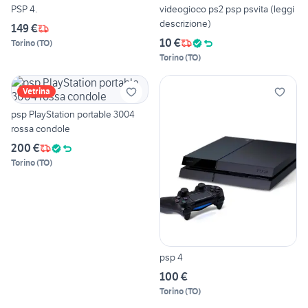
PSP 4.
videogioco ps2 psp psvita (leggi
descrizione)
149 €
10 €
Torino
(
TO
)
Torino
(
TO
)
Vetrina
psp PlayStation portable 3004
rossa condole
200 €
Torino
(
TO
)
psp 4
100 €
Torino
(
TO
)