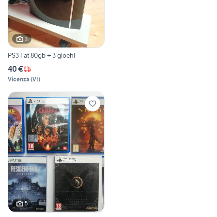
3
PS3 Fat 80gb + 3 giochi
40 €
Vicenza
(
VI
)
5