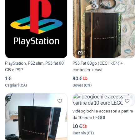
4
PlayStation, PS2 slim, PS3 fat 80
PS3 Fat 80gb (CECHk04) +
GB e PSP
controller + cavi
1 €
80 €
Cagliari
(
CA
)
Boves
(
CN
)
videogiochi e accessori a partire
da 10 euro LEGGI
10 €
Catania
(
CT
)