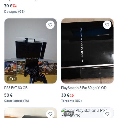
70 €
Davagna
(
GE
)
5
PS3 FAT 80 GB
PlayStation 3 Fat 80 gb YLOD
50 €
30 €
Castellaneta
(
TA
)
Tarcento
(
UD
)
6