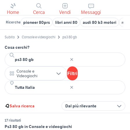
Home
Cerca
Vendi
Messaggi
pioneer 80prs
libri anni 80
audi 80 b3 motori
moto
Ricerche
Subito
Console e videogiochi
ps3 80 gb
Cosa cerchi?
Console e
Filtri
Videogiochi
Salva ricerca
Dal più rilevante
17 risultati
Ps3 80 gb in Console e videogiochi