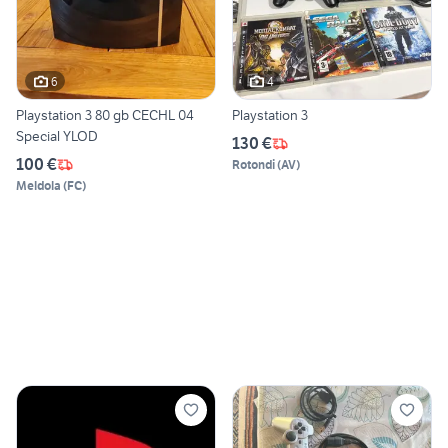
6
4
Playstation 3 80 gb CECHL 04
Playstation 3
Special YLOD
130 €
100 €
Rotondi
(
AV
)
Meldola
(
FC
)