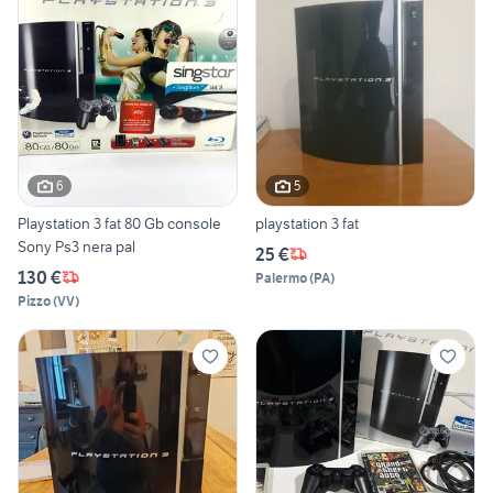
6
5
Playstation 3 fat 80 Gb console
playstation 3 fat
Sony Ps3 nera pal
25 €
130 €
Palermo
(
PA
)
Pizzo
(
VV
)