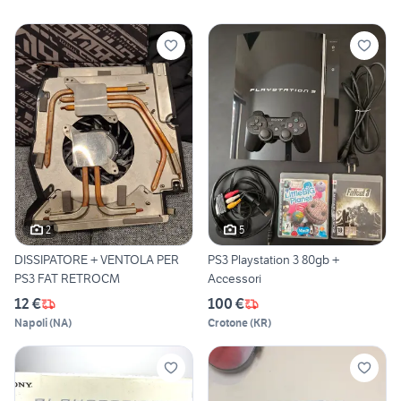
2
5
DISSIPATORE + VENTOLA PER
PS3 Playstation 3 80gb +
PS3 FAT RETROCM
Accessori
12 €
100 €
Napoli
(
NA
)
Crotone
(
KR
)