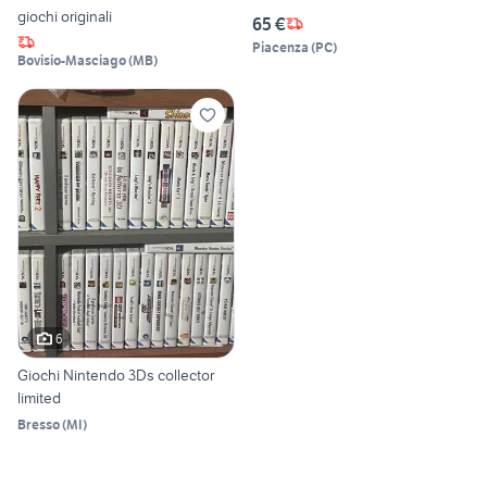
giochi originali
65 €
Piacenza
(
PC
)
Bovisio-Masciago
(
MB
)
6
Giochi Nintendo 3Ds collector
limited
Bresso
(
MI
)