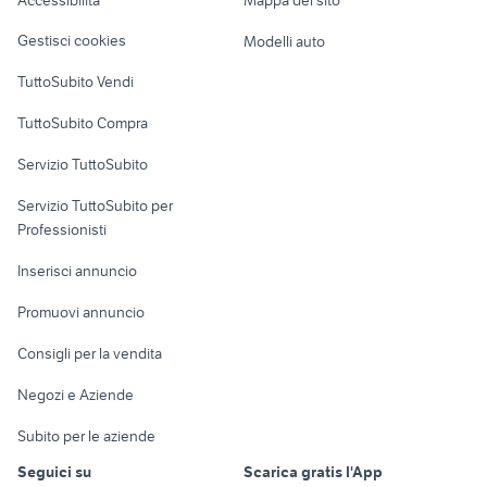
Accessibilità
Mappa del sito
jig nintendo switch
red dead redemption 2 xbox
Loft, mansarde e
Veicoli commerciali
altro
Gestisci cookies
Modelli auto
Case vacanza
TuttoSubito Vendi
Uffici e Locali
TuttoSubito Compra
commerciali
Servizio TuttoSubito
elettronica
per la casa e la
sports e hobby
Servizio TuttoSubito per
persona
Informatica
Animali
Professionisti
Arredamento e
Console e
Accessori per
Casalinghi
Inserisci annuncio
Videogiochi
animali
Elettrodomestici
Promuovi annuncio
Audio/Video
Musica e Film
Giardino e Fai da te
Consigli per la vendita
Fotografia
Libri e Riviste
Abbigliamento e
Negozi e Aziende
Telefonia
Strumenti Musicali
Accessori
Subito per le aziende
Sports
Tutto per i bambini
Seguici su
Scarica gratis l'App