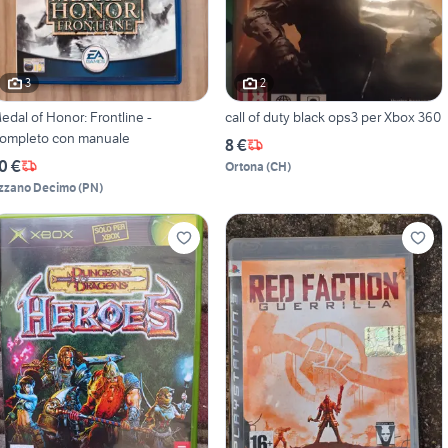
3
2
edal of Honor: Frontline -
call of duty black ops3 per Xbox 360
ompleto con manuale
8 €
0 €
Ortona
(
CH
)
zzano Decimo
(
PN
)