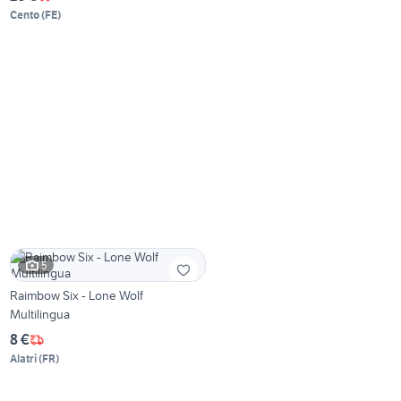
Cento
(
FE
)
5
Raimbow Six - Lone Wolf
Multilingua
8 €
Alatri
(
FR
)