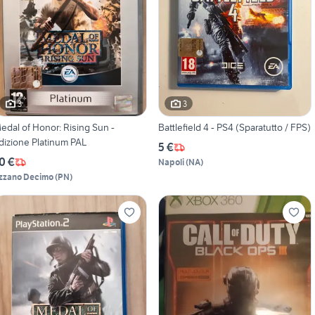
3
3
edal of Honor: Rising Sun -
Battlefield 4 - PS4 (Sparatutto / FPS)
dizione Platinum PAL
5 €
0 €
Napoli
(
NA
)
zzano Decimo
(
PN
)