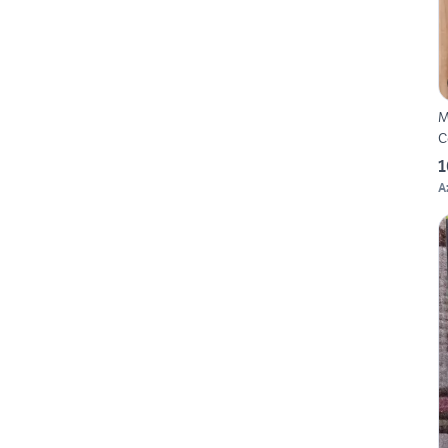
M
C
1
A