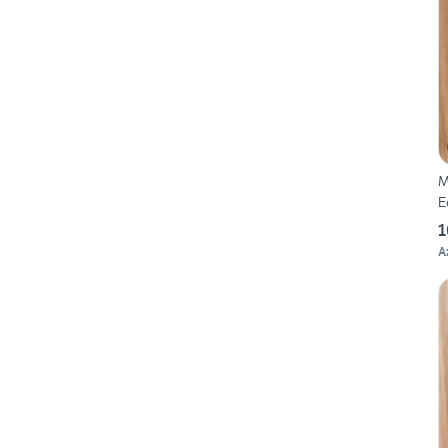
M
E
1
A