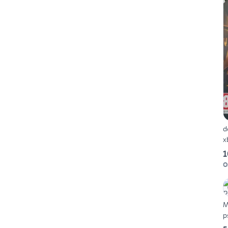
d
x
1
O
M
p