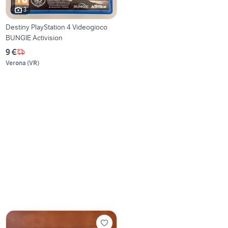
3
Destiny PlayStation 4 Videogioco
BUNGIE Activision
9 €
Verona
(
VR
)