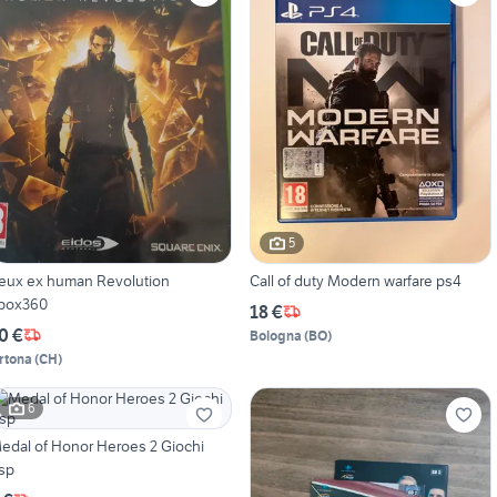
5
eux ex human Revolution
Call of duty Modern warfare ps4
box360
18 €
0 €
Bologna
(
BO
)
rtona
(
CH
)
6
edal of Honor Heroes 2 Giochi
sp