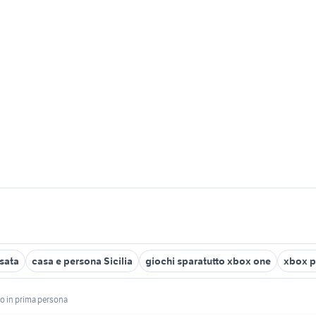
usata
casa e persona Sicilia
giochi sparatutto xbox one
xbox p
to in prima persona