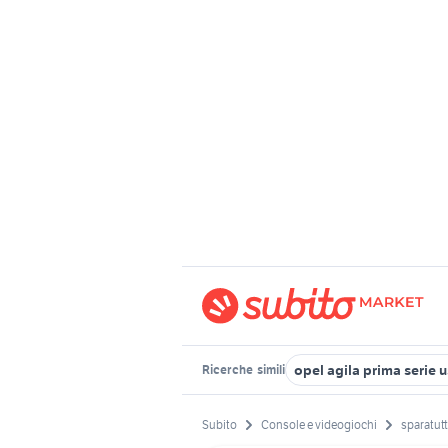
opel agila prima serie 
Ricerche
simili
Subito
Console e videogiochi
sparatut