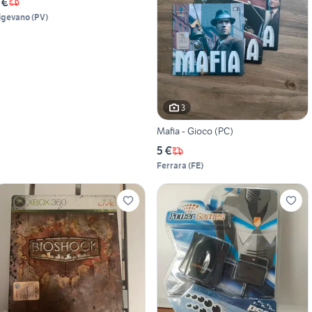
 €
igevano
(
PV
)
3
Mafia - Gioco (PC)
5 €
Ferrara
(
FE
)