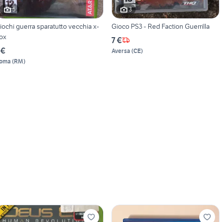
5
3
iochi guerra sparatutto vecchia x-
Gioco PS3 - Red Faction Guerrilla
ox
7 €
 €
Aversa
(
CE
)
oma
(
RM
)