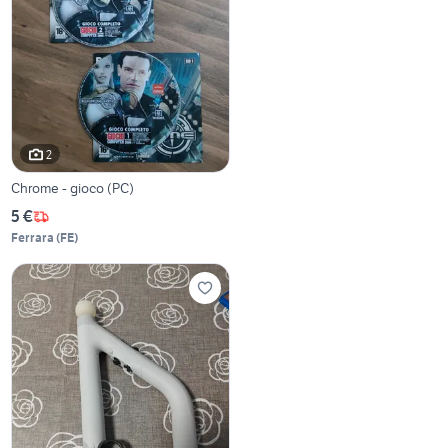
2
Chrome - gioco (PC)
5 €
Ferrara
(
FE
)