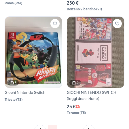
250 €
Roma
(
RM
)
Bolzano Vicentino
(
VI
)
6
2
Giochi Nintendo Switch
GIOCHI NINTENDO SWITCH
(leggi descrizione)
Trieste
(
TS
)
25 €
Teramo
(
TE
)