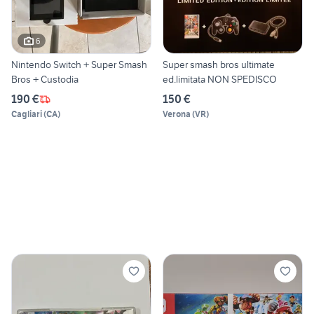
6
Nintendo Switch + Super Smash
Super smash bros ultimate
Bros + Custodia
ed.limitata NON SPEDISCO
190 €
150 €
Cagliari
(
CA
)
Verona
(
VR
)