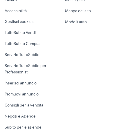
giochi super mario
Garage e box
Caravan e Camper
bros nintendo
Accessibilità
Mappa del sito
Loft, mansarde e
Veicoli commerciali
altro
Gestisci cookies
Modelli auto
Case vacanza
TuttoSubito Vendi
Uffici e Locali
TuttoSubito Compra
commerciali
Servizio TuttoSubito
elettronica
per la casa e la
sports e hobby
Servizio TuttoSubito per
persona
Informatica
Animali
Professionisti
Arredamento e
Console e
Accessori per
Casalinghi
Inserisci annuncio
Videogiochi
animali
Elettrodomestici
Promuovi annuncio
Audio/Video
Musica e Film
Giardino e Fai da te
Consigli per la vendita
Fotografia
Libri e Riviste
Abbigliamento e
Negozi e Aziende
Telefonia
Strumenti Musicali
Accessori
Subito per le aziende