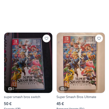
2
3
super smash bros switch
Super Smash Bros Ultimate
50 €
45 €
Caserta
(
CE
)
Ponzano Veneto
(
TV
)