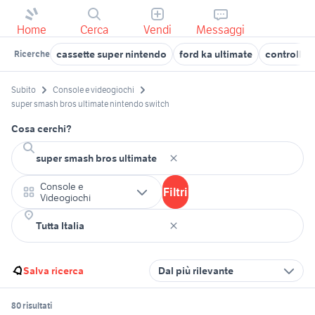
Home
Cerca
Vendi
Messaggi
cassette super nintendo
ford ka ultimate
controller
Ricerche
Subito
Console e videogiochi
super smash bros ultimate nintendo switch
Cosa cerchi?
Console e
Filtri
Videogiochi
Salva ricerca
Dal più rilevante
80 risultati