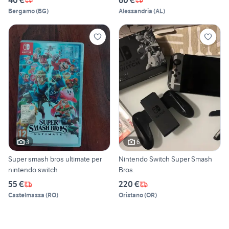
Bergamo
(
BG
)
Alessandria
(
AL
)
3
6
Super smash bros ultimate per
Nintendo Switch Super Smash
nintendo switch
Bros.
55 €
220 €
Castelmassa
(
RO
)
Oristano
(
OR
)