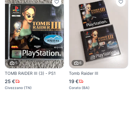
5
6
TOMB RAIDER III (3) - PS1
Tomb Raider III
25 €
19 €
Civezzano
(
TN
)
Corato
(
BA
)