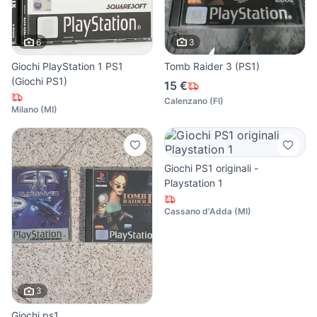
6
3
Giochi PlayStation 1 PS1
Tomb Raider 3 (PS1)
(Giochi PS1)
15 €
Calenzano
(
FI
)
Milano
(
MI
)
Giochi PS1 originali -
Playstation 1
Cassano d'Adda
(
MI
)
3
Giochi ps1