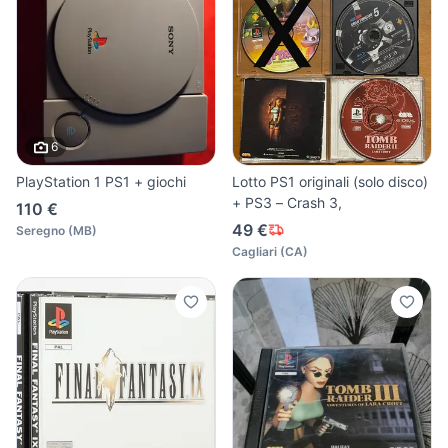
6
PlayStation 1 PS1 + giochi
Lotto PS1 originali (solo disco)
+ PS3 – Crash 3,
110 €
49 €
Seregno
(
MB
)
Cagliari
(
CA
)