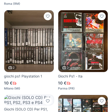
Roma
(
RM
)
2
2
giochi ps1 Playstation 1
Giochi Ps1 - Ita
10 €
10 €
Milano
(
MI
)
Parma
(
PR
)
Giochi (SOLO CD) Per PS1,