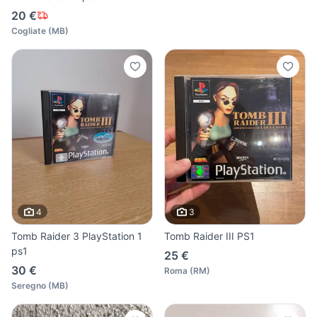
20 €
Cogliate
(
MB
)
4
3
Tomb Raider 3 PlayStation 1
Tomb Raider III PS1
ps1
25 €
30 €
Roma
(
RM
)
Seregno
(
MB
)