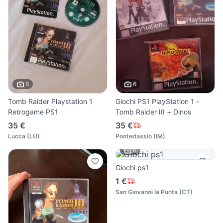
6
6
Tomb Raider Playstation 1
Giochi PS1 PlayStation 1 -
Retrogame PS1
Tomb Raider III + Dinos
35 €
35 €
Lucca
(
LU
)
Pontedassio
(
IM
)
6
Giochi ps1
1 €
San Giovanni la Punta
(
CT
)