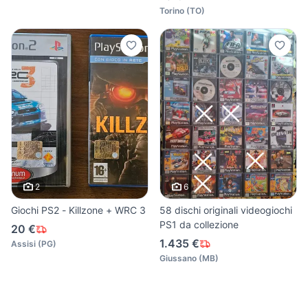
Torino
(
TO
)
2
6
Giochi PS2 - Killzone + WRC 3
58 dischi originali videogiochi
PS1 da collezione
20 €
1.435 €
Assisi
(
PG
)
Giussano
(
MB
)