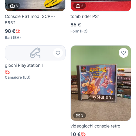
6
3
Console PS1 mod. SCPH-
tomb rider PS1
5552
85 €
98 €
Forli'
(
FC
)
Bari
(
BA
)
giochi PlayStation 1
Camaiore
(
LU
)
3
videogiochi console retro
10 €