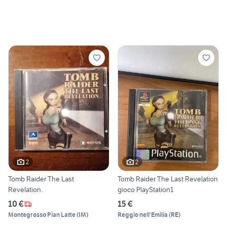
2
2
Tomb Raider The Last
Tomb Raider The Last Revelation
Revelation.
gioco PlayStation1
10 €
15 €
Montegrosso Pian Latte
(
IM
)
Reggio nell'Emilia
(
RE
)