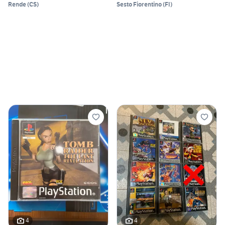
Rende
(
CS
)
Sesto Fiorentino
(
FI
)
4
4