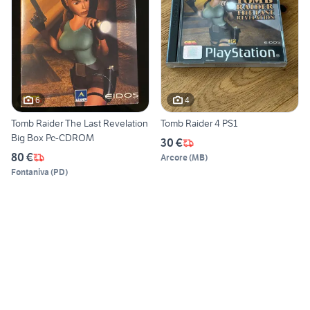
6
4
Tomb Raider The Last Revelation
Tomb Raider 4 PS1
Big Box Pc-CDROM
30 €
80 €
Arcore
(
MB
)
Fontaniva
(
PD
)