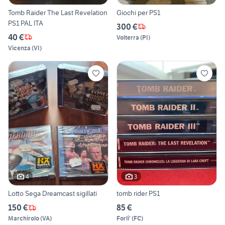
Tomb Raider The Last Revelation
Giochi per PS1
PS1 PAL ITA
300 €
40 €
Volterra
(
PI
)
Vicenza
(
VI
)
4
3
Lotto Sega Dreamcast sigillati
tomb rider PS1
150 €
85 €
Marchirolo
(
VA
)
Forli'
(
FC
)