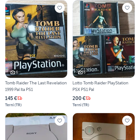
6
6
Tomb Raider The Last Revelation
Lotto Tomb Raider PlayStation
1999 Pal Ita PS1
PSX PS1 Pal
145 €
200 €
Terni
(
TR
)
Terni
(
TR
)