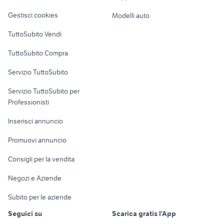
Veicoli commerciali
altro
Gestisci cookies
Modelli auto
Case vacanza
TuttoSubito Vendi
Uffici e Locali
TuttoSubito Compra
commerciali
Servizio TuttoSubito
elettronica
per la casa e la
sports e hobby
Servizio TuttoSubito per
persona
Informatica
Animali
Professionisti
Arredamento e
Console e
Accessori per
Casalinghi
Inserisci annuncio
Videogiochi
animali
Elettrodomestici
Promuovi annuncio
Audio/Video
Musica e Film
Giardino e Fai da te
Consigli per la vendita
Fotografia
Libri e Riviste
Abbigliamento e
Negozi e Aziende
Telefonia
Strumenti Musicali
Accessori
Subito per le aziende
Sports
Tutto per i bambini
Seguici su
Scarica gratis l'App
Biciclette