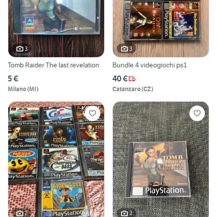
3
3
Tomb Raider The last revelation
Bundle 4 videogiochi ps1
5 €
40 €
Milano
(
MI
)
Catanzaro
(
CZ
)
2
3