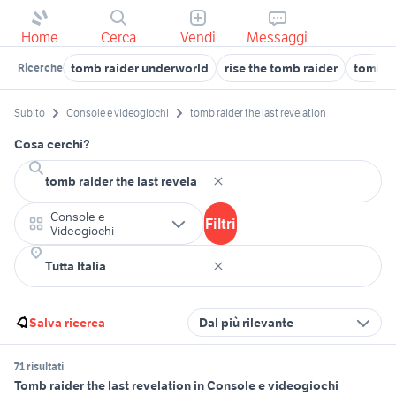
Home
Cerca
Vendi
Messaggi
tomb raider underworld
rise the tomb raider
tomb ra
Ricerche
Subito
Console e videogiochi
tomb raider the last revelation
Cosa cerchi?
Console e
Filtri
Videogiochi
Salva ricerca
Dal più rilevante
71 risultati
Tomb raider the last revelation in Console e videogiochi