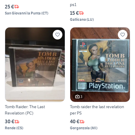
ps1
25 €
15 €
San Giovanni la Punta
(
CT
)
Gallicano
(
LU
)
3
Tomb Raider: The Last
Tomb raider the last revelation
Revelation (PC)
per PS
30 €
40 €
Rende
(
CS
)
Gorgonzola
(
MI
)