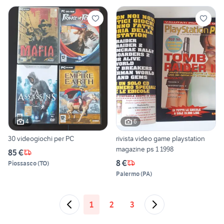
4
6
30 videogiochi per PC
rivista video game playstation
magazine ps 1 1998
85 €
8 €
Piossasco
(
TO
)
Palermo
(
PA
)
1
2
3