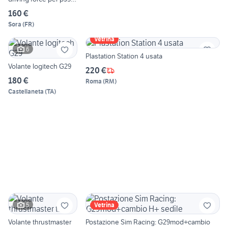
ps4
160 €
Sora
(
FR
)
Vetrina
6
Plastation Station 4 usata
Volante logitech G29
220 €
180 €
Roma
(
RM
)
Castellaneta
(
TA
)
5
Vetrina
Volante thrustmaster
Postazione Sim Racing: G29mod+cambio