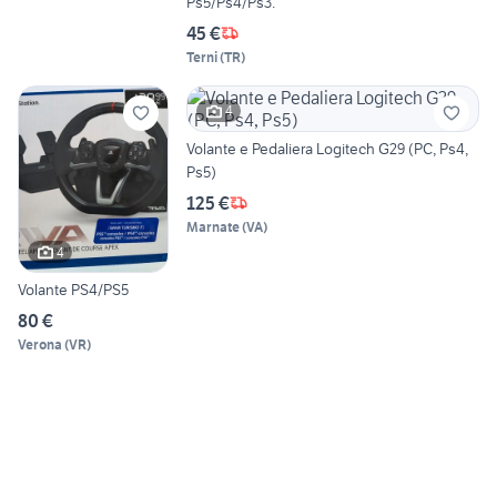
Ps5/Ps4/Ps3.
45 €
Terni
(
TR
)
4
Volante e Pedaliera Logitech G29 (PC, Ps4,
Ps5)
125 €
Marnate
(
VA
)
4
Volante PS4/PS5
80 €
Verona
(
VR
)