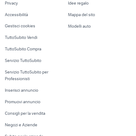
tastiera surface
nikon coolpix p900
Privacy
Idee regalo
Garage e box
tv samsung 55 pollici curvo
autoradio ford fiesta
Caravan e Camper
Accessibilità
Mappa del sito
Loft, mansarde e
Veicoli commerciali
altro
Gestisci cookies
Modelli auto
Case vacanza
TuttoSubito Vendi
Uffici e Locali
TuttoSubito Compra
commerciali
Servizio TuttoSubito
elettronica
per la casa e la
sports e hobby
Servizio TuttoSubito per
persona
Informatica
Animali
Professionisti
Arredamento e
Console e
Accessori per
Casalinghi
Inserisci annuncio
Videogiochi
animali
Elettrodomestici
Promuovi annuncio
Audio/Video
Musica e Film
Giardino e Fai da te
Consigli per la vendita
Fotografia
Libri e Riviste
Abbigliamento e
Negozi e Aziende
Telefonia
Strumenti Musicali
Accessori