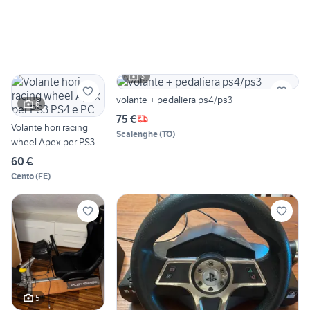
3
volante + pedaliera ps4/ps3
6
75 €
Volante hori racing
Scalenghe
(
TO
)
wheel Apex per PS3
PS4 e PC
60 €
Cento
(
FE
)
5