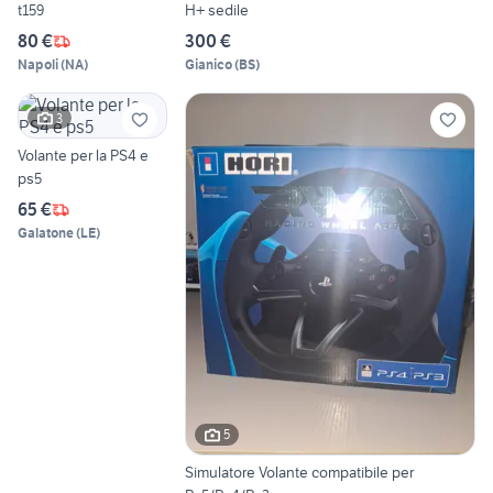
t159
H+ sedile
80 €
300 €
Napoli
(
NA
)
Gianico
(
BS
)
3
Volante per la PS4 e
ps5
65 €
Galatone
(
LE
)
5
Simulatore Volante compatibile per