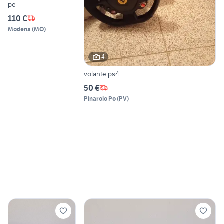
pc
110 €
Modena
(
MO
)
4
volante ps4
50 €
Pinarolo Po
(
PV
)