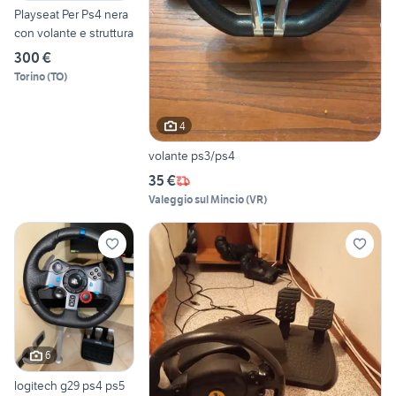
Playseat Per Ps4 nera
con volante e struttura
300 €
Torino
(
TO
)
4
volante ps3/ps4
35 €
Valeggio sul Mincio
(
VR
)
6
logitech g29 ps4 ps5