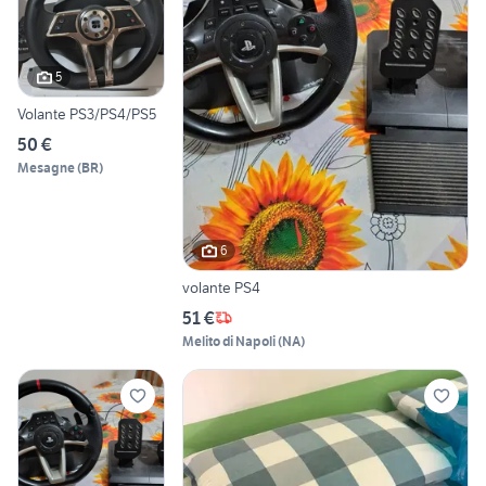
5
Volante PS3/PS4/PS5
50 €
Mesagne
(
BR
)
6
volante PS4
51 €
Melito di Napoli
(
NA
)