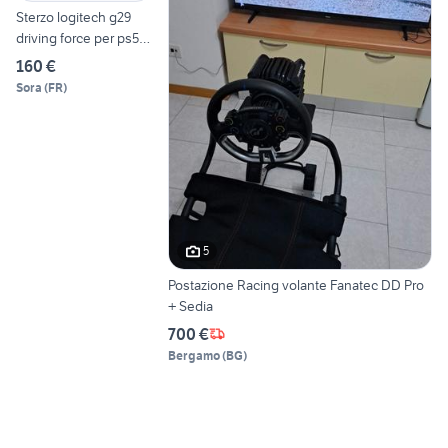
Sterzo logitech g29
driving force per ps5
ps4
160 €
Sora
(
FR
)
5
Postazione Racing volante Fanatec DD Pro
+ Sedia
700 €
Bergamo
(
BG
)