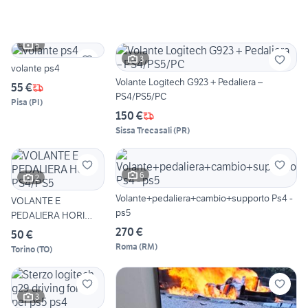
5
3
volante ps4
Volante Logitech G923 + Pedaliera –
55 €
PS4/PS5/PC
Pisa
(
PI
)
150 €
Sissa Trecasali
(
PR
)
6
2
Volante+pedaliera+cambio+supporto Ps4 -
VOLANTE E
ps5
PEDALIERA HORI
PS4/PS5
270 €
50 €
Roma
(
RM
)
Torino
(
TO
)
3