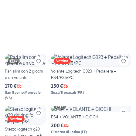
4
Vetrina
Ps4 slim con 2 giochi
Volante Logitech G923 + Pedaliera –
e un volante
PS4/PS5/PC
170 €
150 €
San Gavino Monreale
Sissa Trecasali
(
PR
)
(
VS
)
5
PS4 + VOLANTE + GIOCHI
Vetrina
300 €
Sterzo logitech g29
Cisterna di Latina
(
LT
)
driving force per ps5