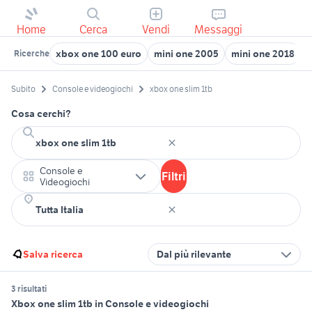
Home
Cerca
Vendi
Messaggi
xbox one 100 euro
mini one 2005
mini one 2018
i
Ricerche
Subito
Console e videogiochi
xbox one slim 1tb
Cosa cerchi?
Console e
Filtri
Videogiochi
Salva ricerca
Dal più rilevante
3 risultati
Xbox one slim 1tb in Console e videogiochi