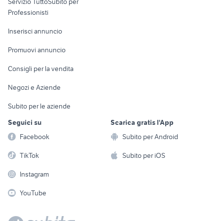
Servizio TuttoSubito per
persona
Informatica
Animali
Professionisti
Arredamento e
Console e
Accessori per
Casalinghi
Inserisci annuncio
Videogiochi
animali
Elettrodomestici
Promuovi annuncio
Audio/Video
Musica e Film
Giardino e Fai da te
Consigli per la vendita
Fotografia
Libri e Riviste
Abbigliamento e
Negozi e Aziende
Telefonia
Strumenti Musicali
Accessori
Subito per le aziende
Sports
Tutto per i bambini
Seguici su
Scarica gratis l'App
Biciclette
Facebook
Subito per Android
Collezionismo
TikTok
Subito per iOS
Instagram
YouTube