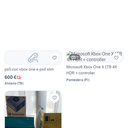
3
Microsoft Xbox One X 1TB 4K
ps5 con xbox one e ps4 slim
HDR + controller
600 €
Pontedera
(
PI
)
Alviano
(
TR
)