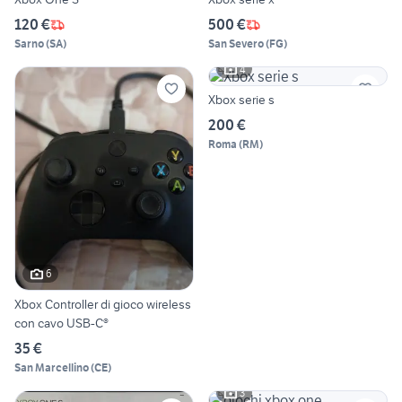
120 €
500 €
Sarno
(
SA
)
San Severo
(
FG
)
4
Xbox serie s
200 €
Roma
(
RM
)
6
Xbox Controller di gioco wireless
con cavo USB-C®
35 €
San Marcellino
(
CE
)
3