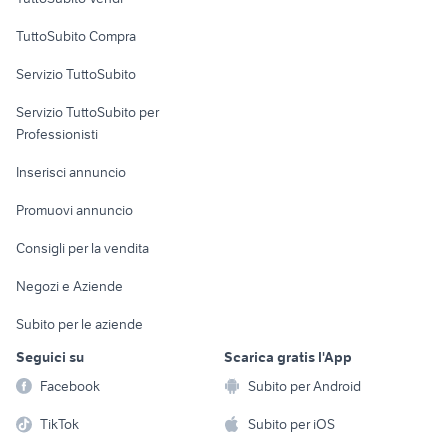
Uffici e Locali
TuttoSubito Compra
commerciali
Servizio TuttoSubito
elettronica
per la casa e la
sports e hobby
Servizio TuttoSubito per
persona
Informatica
Animali
Professionisti
Arredamento e
Console e
Accessori per
Casalinghi
Inserisci annuncio
Videogiochi
animali
Elettrodomestici
Promuovi annuncio
Audio/Video
Musica e Film
Giardino e Fai da te
Consigli per la vendita
Fotografia
Libri e Riviste
Abbigliamento e
Negozi e Aziende
Telefonia
Strumenti Musicali
Accessori
Subito per le aziende
Sports
Tutto per i bambini
Seguici su
Scarica gratis l'App
Biciclette
Facebook
Subito per Android
Collezionismo
TikTok
Subito per iOS