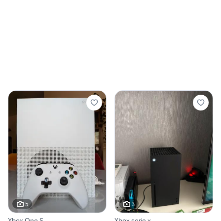
5
3
Xbox One S
Xbox serie x