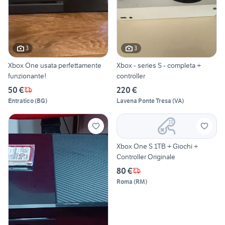
3
3
Xbox One usata perfettamente
Xbox - series S - completa +
funzionante!
controller
50 €
220 €
Entratico
(
BG
)
Lavena Ponte Tresa
(
VA
)
Xbox One S 1TB + Giochi +
Controller Originale
80 €
Roma
(
RM
)