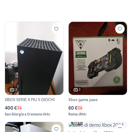
3
3
XBOX SERIE X PIU 5 GIOCHI
Xbox game pass
400 €
60 €
San Giorgio a Cremano
(
NA
)
Roma
(
RM
)
5