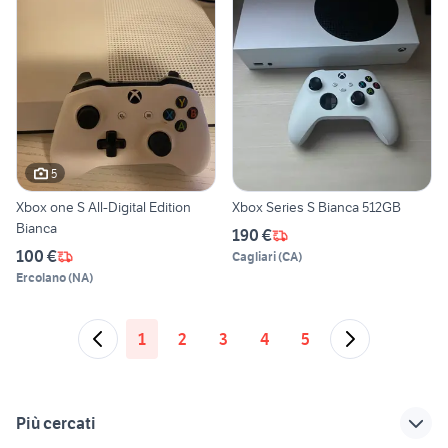
5
Xbox one S All-Digital Edition
Xbox Series S Bianca 512GB
Bianca
190 €
100 €
Cagliari
(
CA
)
Ercolano
(
NA
)
1
2
3
4
5
Più cercati