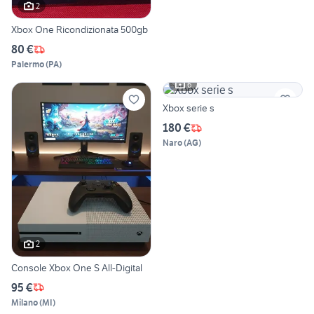
2
Xbox One Ricondizionata 500gb
80 €
Palermo
(
PA
)
6
Xbox serie s
180 €
Naro
(
AG
)
2
Console Xbox One S All-Digital
95 €
Milano
(
MI
)