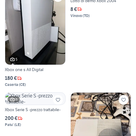
Lotto di demo Xbox 2004
8 €
Vinovo
(
TO
)
5
Xbox one s All Digital
180 €
Caserta
(
CE
)
6
Xbox Serie S -prezzo trattabile-
200 €
Patu'
(
LE
)