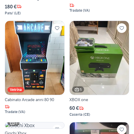
180 €
Tradate
(
VA
)
Patu'
(
LE
)
5
Vetrina
Cabinato Arcade anni 80 90
XBOX one
60 €
Tradate
(
VA
)
Caserta
(
CE
)
3
Giochi Xbox