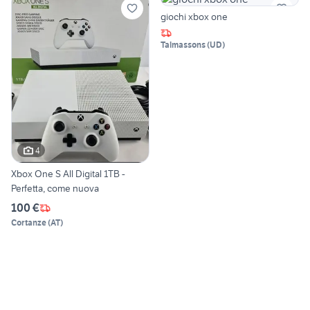
giochi xbox one
Talmassons
(
UD
)
4
Xbox One S All Digital 1TB -
Perfetta, come nuova
100 €
Cortanze
(
AT
)