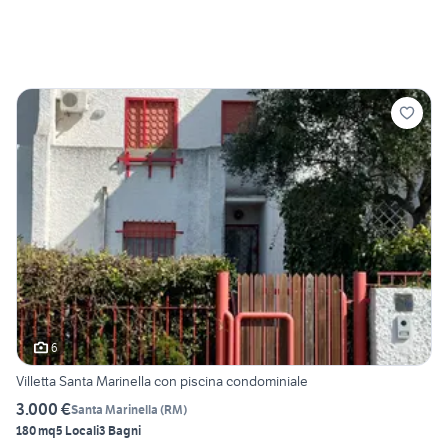
6
Villetta Santa Marinella con piscina condominiale
3.000 €
Santa Marinella
(
RM
)
180 mq
5 Locali
3 Bagni