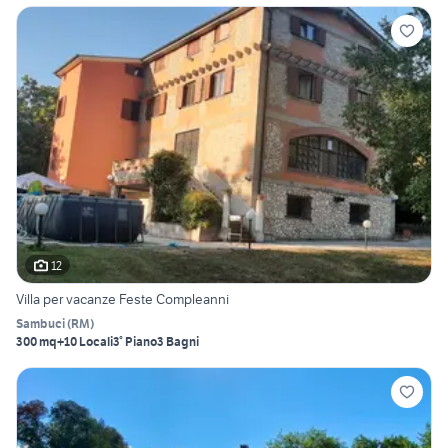
12
Villa per vacanze Feste Compleanni
Sambuci
(
RM
)
300 mq
+10 Locali
3° Piano
3 Bagni