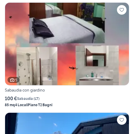
5
Sabaudia con giardino
100 €
Sabaudia
(
LT
)
85 mq
4 Locali
Piano T
2 Bagni