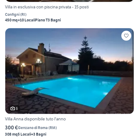
Villa in esclusiva con piscina privata - 15 posti
Configni
(
RI
)
450 mq
+10 Locali
Piano T
3 Bagni
6
Villa Anna disponibile tuto l'anno
300 €
Genzano di Roma
(
RM
)
308 mq
5 Locali
+3 Bagni