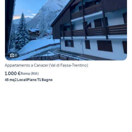
6
Appartamento a Canazei (Val di Fassa-Trentino)
1.000 €
Roma
(
RM
)
45 mq
2 Locali
Piano T
1 Bagno