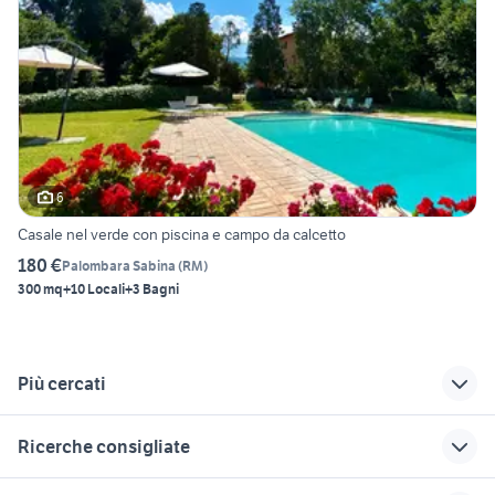
6
Casale nel verde con piscina e campo da calcetto
180 €
Palombara Sabina
(
RM
)
300 mq
+10 Locali
+3 Bagni
Più cercati
Correlati
Richerche simili
Suggerimenti
Ricerche consigliate
piscina agrigento e
albero di natal
case vacanze silvi
provincia
completo Sicilia
marina
appartamenti montesilvano