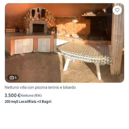
6
Nettuno villa con piscina tennis e biliardo
3.500 €
Nettuno
(
RM
)
200 mq
8 Locali
Rialz.
+3 Bagni