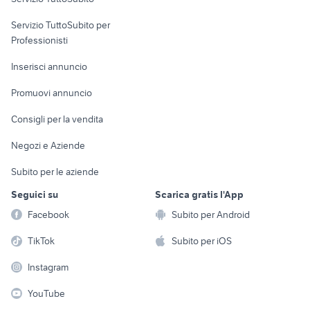
elettronica
per la casa e la
sports e hobby
Servizio TuttoSubito per
persona
Informatica
Animali
Professionisti
Arredamento e
Console e
Accessori per
Casalinghi
Inserisci annuncio
Videogiochi
animali
Elettrodomestici
Promuovi annuncio
Audio/Video
Musica e Film
Giardino e Fai da te
Consigli per la vendita
Fotografia
Libri e Riviste
Abbigliamento e
Negozi e Aziende
Telefonia
Strumenti Musicali
Accessori
Subito per le aziende
Sports
Tutto per i bambini
Seguici su
Scarica gratis l'App
Biciclette
Facebook
Subito per Android
Collezionismo
TikTok
Subito per iOS
Instagram
YouTube