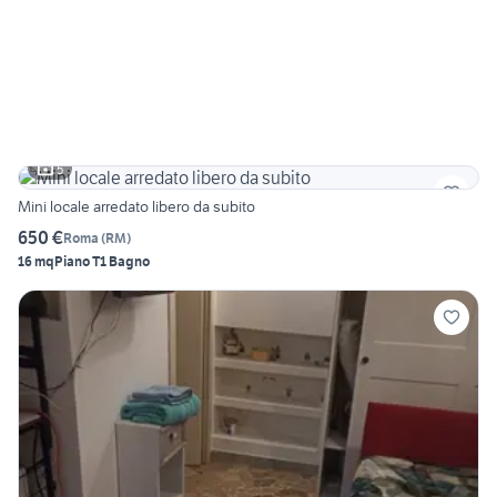
5
Mini locale arredato libero da subito
650 €
Roma
(
RM
)
16 mq
Piano T
1 Bagno