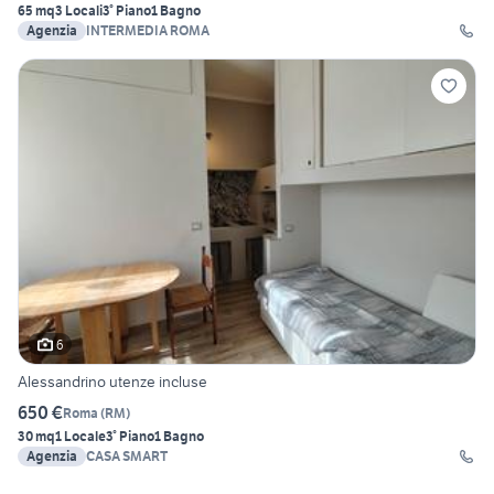
65 mq
3 Locali
3° Piano
1 Bagno
Agenzia
INTERMEDIA ROMA
6
Alessandrino utenze incluse
650 €
Roma
(
RM
)
30 mq
1 Locale
3° Piano
1 Bagno
Agenzia
CASA SMART