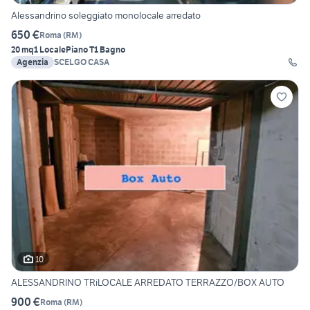
Alessandrino soleggiato monolocale arredato
650 €
Roma
(
RM
)
20 mq
1 Locale
Piano T
1 Bagno
Agenzia
SCELGO CASA
10
ALESSANDRINO TRiLOCALE ARREDATO TERRAZZO/BOX AUTO
900 €
Roma
(
RM
)