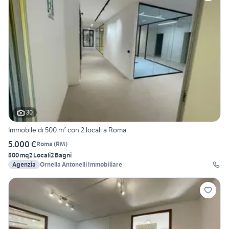
30
Immobile di 500 m² con 2 locali a Roma
5.000 €
Roma
(
RM
)
500 mq
2 Locali
2 Bagni
Agenzia
Ornella Antonelli Immobiliare