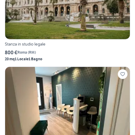
Stanza in studio legale
800 €
Roma
(
RM
)
20 mq
1 Locale
1 Bagno