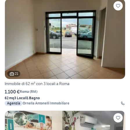
21
Immobile di 62 m² con 3 locali a Roma
1.100 €
Roma
(
RM
)
62 mq
3 Locali
1 Bagno
Agenzia
Ornella Antonelli Immobiliare