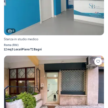
4
Stanza in studio medico
Roma
(
RM
)
12 mq
3 Locali
Piano T
2 Bagni