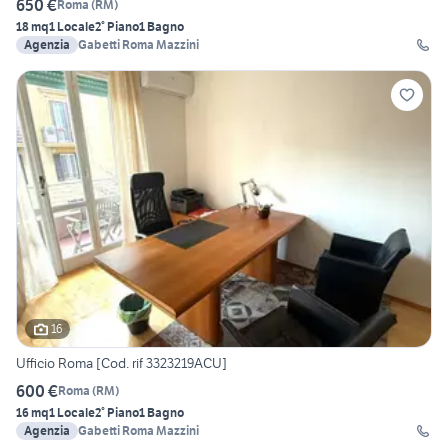
650 €
Roma
(
RM
)
18 mq
1 Locale
2° Piano
1 Bagno
Agenzia
Gabetti Roma Mazzini
16
Ufficio Roma [Cod. rif 3323219ACU]
600 €
Roma
(
RM
)
16 mq
1 Locale
2° Piano
1 Bagno
Agenzia
Gabetti Roma Mazzini