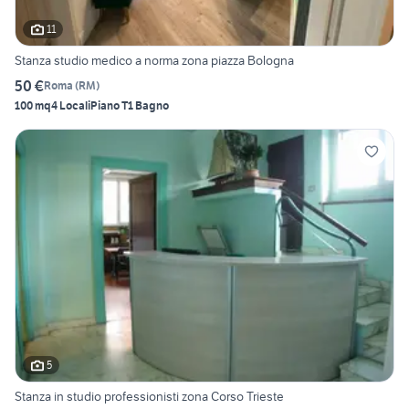
11
Stanza studio medico a norma zona piazza Bologna
50 €
Roma
(
RM
)
100 mq
4 Locali
Piano T
1 Bagno
5
Stanza in studio professionisti zona Corso Trieste