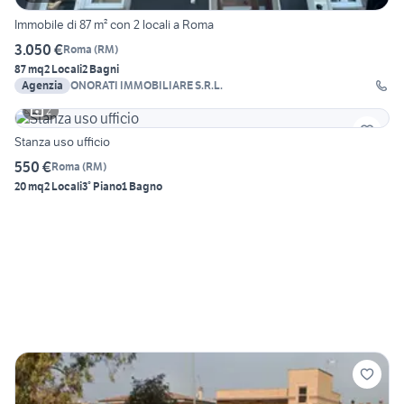
Immobile di 87 m² con 2 locali a Roma
3.050 €
Roma
(
RM
)
87 mq
2 Locali
2 Bagni
Agenzia
ONORATI IMMOBILIARE S.R.L.
2
Stanza uso ufficio
550 €
Roma
(
RM
)
20 mq
2 Locali
3° Piano
1 Bagno