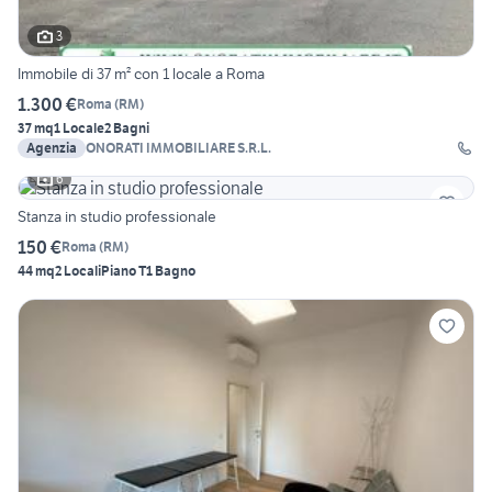
3
Immobile di 37 m² con 1 locale a Roma
1.300 €
Roma
(
RM
)
37 mq
1 Locale
2 Bagni
Agenzia
ONORATI IMMOBILIARE S.R.L.
6
Stanza in studio professionale
150 €
Roma
(
RM
)
44 mq
2 Locali
Piano T
1 Bagno