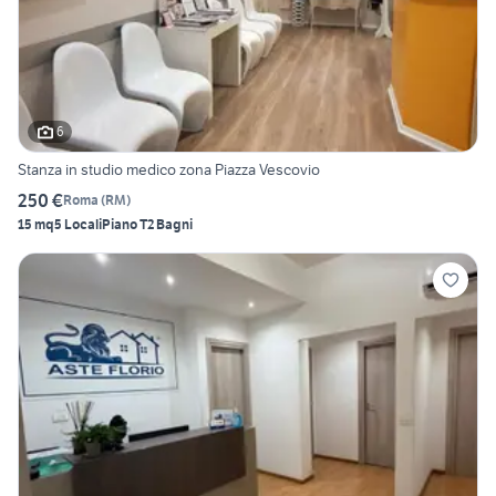
6
Stanza in studio medico zona Piazza Vescovio
250 €
Roma
(
RM
)
15 mq
5 Locali
Piano T
2 Bagni