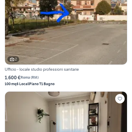
2
Ufficio - locale studio professioni sanitarie
1.600 €
Roma
(
RM
)
100 mq
6 Locali
Piano T
1 Bagno