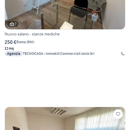
7
Nuovo salario - stanze mediche
250 €
Roma
(
RM
)
12 mq
Agenzia
TECNOCASA - Immobili Commerciali Jonio Srl