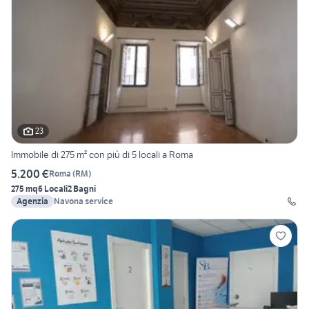
23
Immobile di 275 m² con più di 5 locali a Roma
5.200 €
Roma
(
RM
)
275 mq
6 Locali
2 Bagni
Agenzia
Navona service