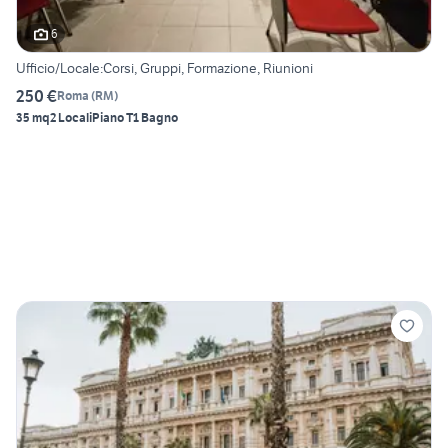
6
Ufficio/Locale:Corsi, Gruppi, Formazione, Riunioni
250 €
Roma
(
RM
)
35 mq
2 Locali
Piano T
1 Bagno