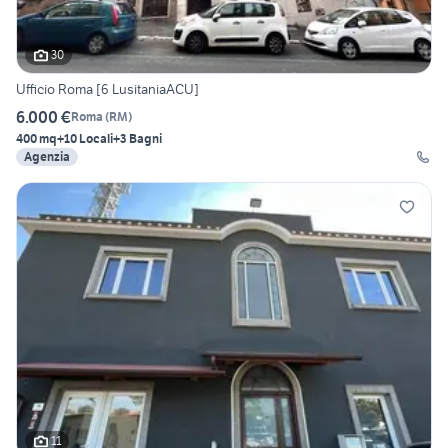
30
Ufficio Roma [6 LusitaniaACU]
6.000 €
Roma
(
RM
)
400 mq
+10 Locali
+3 Bagni
Agenzia
11