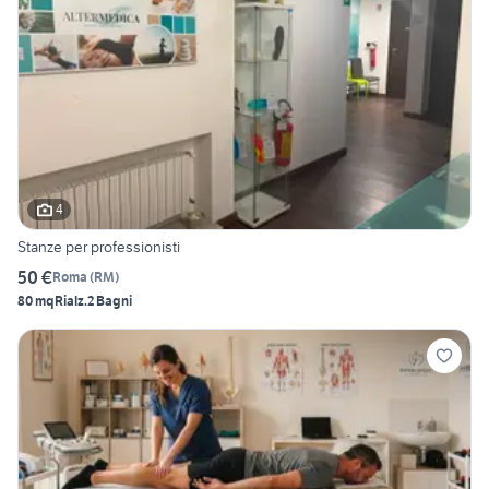
4
Stanze per professionisti
50 €
Roma
(
RM
)
80 mq
Rialz.
2 Bagni