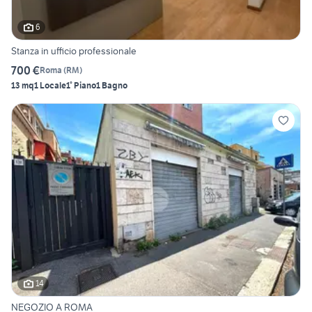
6
Stanza in ufficio professionale
700 €
Roma
(
RM
)
13 mq
1 Locale
1° Piano
1 Bagno
14
NEGOZIO A ROMA