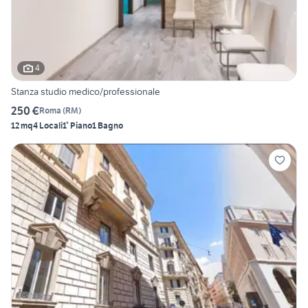
4
Stanza studio medico/professionale
250 €
Roma
(
RM
)
12 mq
4 Locali
1° Piano
1 Bagno