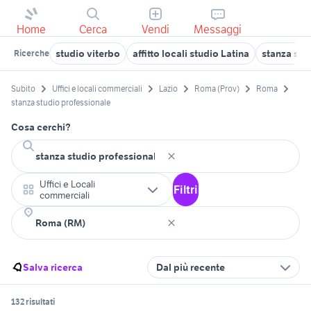
Home
Cerca
Vendi
Messaggi
studio viterbo
affitto locali studio Latina
stanza stu
Ricerche
Subito
Uffici e locali commerciali
Lazio
Roma (Prov)
Roma
stanza studio professionale
Cosa cerchi?
Uffici e Locali
Filtri
commerciali
Salva ricerca
Dal più recente
132 risultati