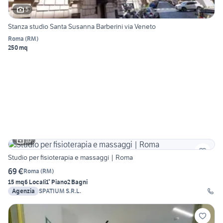
5
Stanza studio Santa Susanna Barberini via Veneto
Roma
(
RM
)
250 mq
10
Studio per fisioterapia e massaggi | Roma
69 €
Roma
(
RM
)
15 mq
6 Locali
1° Piano
2 Bagni
Agenzia
SPATIUM S.R.L.