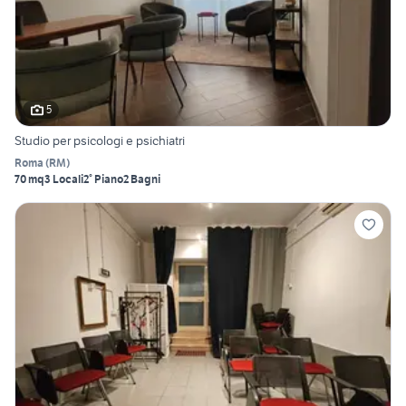
5
Studio per psicologi e psichiatri
Roma
(
RM
)
70 mq
3 Locali
2° Piano
2 Bagni