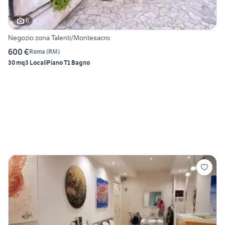
6
Negozio zona Talenti/Montesacro
600 €
Roma
(
RM
)
30 mq
3 Locali
Piano T
1 Bagno