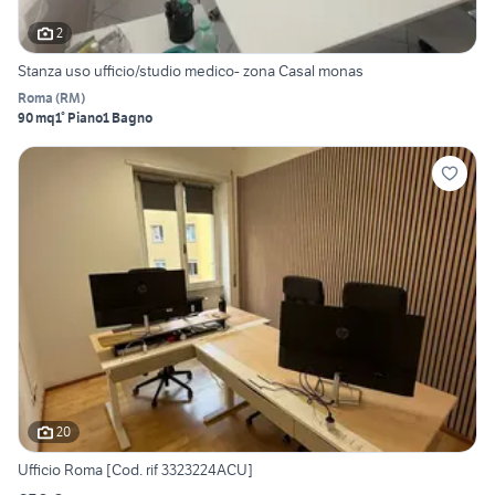
2
Stanza uso ufficio/studio medico- zona Casal monas
Roma
(
RM
)
90 mq
1° Piano
1 Bagno
20
Ufficio Roma [Cod. rif 3323224ACU]