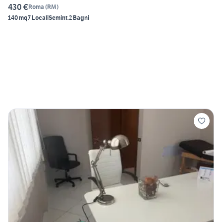
430 €
Roma
(
RM
)
140 mq
7 Locali
Semint.
2 Bagni