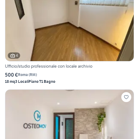
4
Ufficio/studio professionale con locale archivio
500 €
Roma
(
RM
)
18 mq
3 Locali
Piano T
1 Bagno