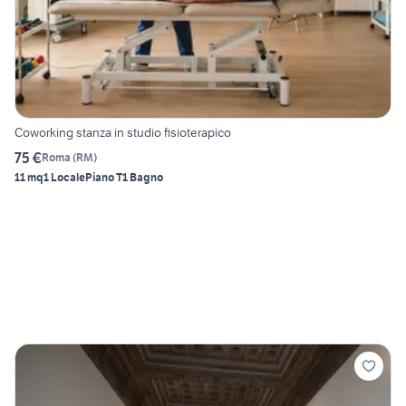
Coworking stanza in studio fisioterapico
75 €
Roma
(
RM
)
11 mq
1 Locale
Piano T
1 Bagno