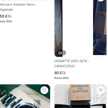
elliccia in Astrakan Nero –
rtigianale
50 €
oma
(
RM
)
3
CRAVATTE 100% SETA -
CARACCIOLO
40 €
Roma
(
RM
)