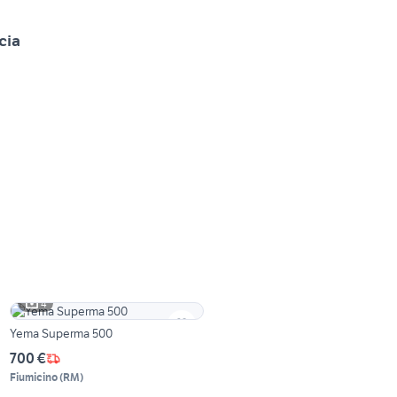
cia
4
Yema Superma 500
700 €
Fiumicino
(
RM
)