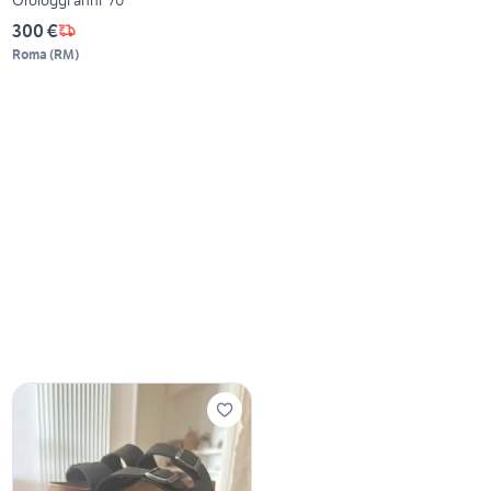
300 €
Roma
(
RM
)