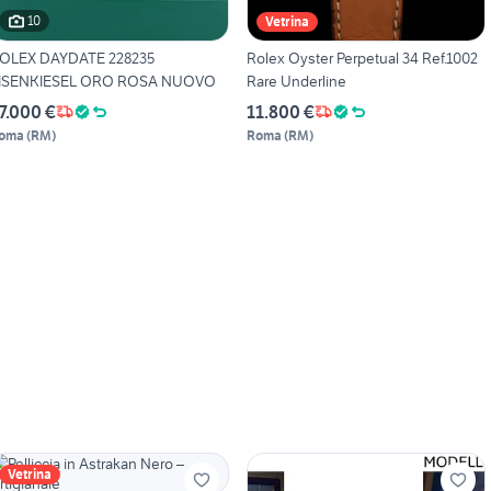
10
Vetrina
OLEX DAYDATE 228235
Rolex Oyster Perpetual 34 Ref.1002
ISENKIESEL ORO ROSA NUOVO
Rare Underline
7.000 €
11.800 €
oma
(
RM
)
Roma
(
RM
)
Vetrina