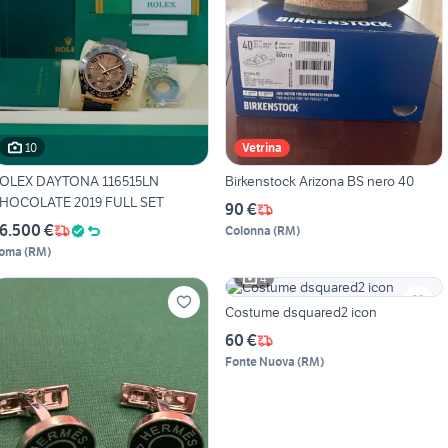
10
Vetrina
OLEX DAYTONA 116515LN
Birkenstock Arizona BS nero 40
HOCOLATE 2019 FULL SET
90 €
6.500 €
Colonna
(
RM
)
oma
(
RM
)
4
Costume dsquared2 icon
60 €
Fonte Nuova
(
RM
)