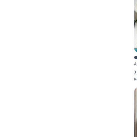
⚫
A
7
R