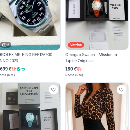
6
Vetrina
️ROLEX AIR-KING REF.126900
Omega x Swatch – Mission to
NNO 2023
Jupiter Originale
.699 €
180 €
oma
(
RM
)
Roma
(
RM
)