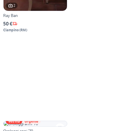
2
Ray Ban
50 €
Ciampino
(
RM
)
Vetrina
Urgente
Orologgi anni ‘70