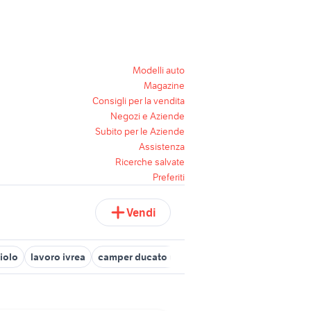
Modelli auto
Magazine
Consigli per la vendita
Negozi e Aziende
Subito per le Aziende
Assistenza
Ricerche salvate
Preferiti
Vendi
iolo
lavoro ivrea
camper ducato usato
veicoli commerciali usa