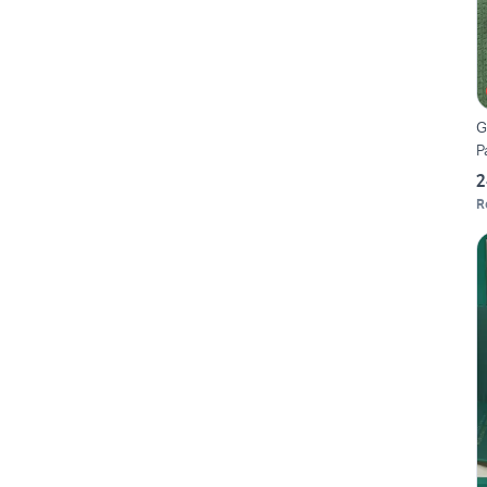
G
P
2
R