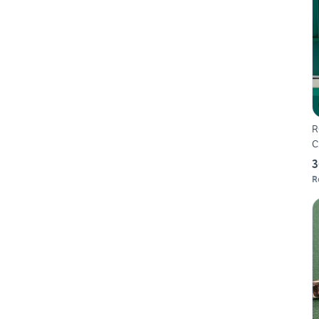
R
C
3
R