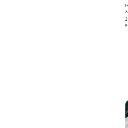
P
A
3
R