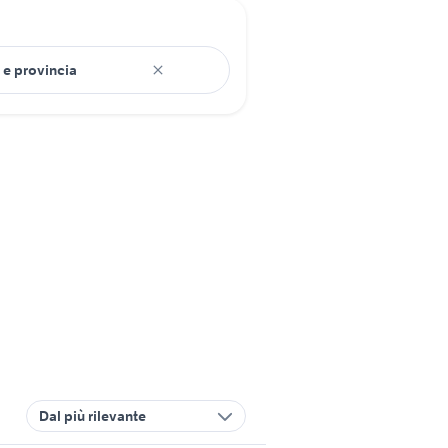
Dal più rilevante